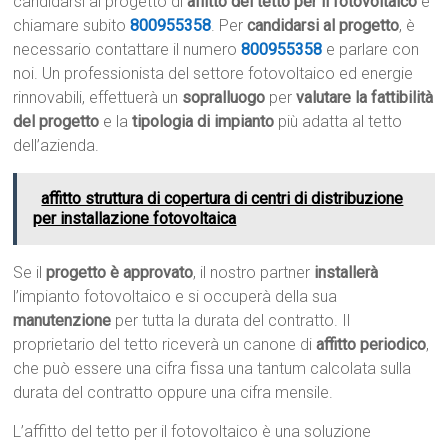
candidarsi al progetto di
affitto del tetto per il fotovoltaico
e
chiamare subito
800955358
. Per
candidarsi al progetto
, è
necessario contattare il numero
800955358
e parlare con
noi. Un professionista del settore fotovoltaico ed energie
rinnovabili, effettuerà un
sopralluogo
per
valutare la fattibilità
del progetto
e la
tipologia di impianto
più adatta al tetto
dell’azienda.
affitto struttura di copertura di centri di distribuzione
per installazione fotovoltaica
Se il
progetto è approvato
, il nostro partner
installerà
l’impianto fotovoltaico e si occuperà della sua
manutenzione
per tutta la durata del contratto. Il
proprietario del tetto riceverà un canone di
affitto periodico
,
che può essere una cifra fissa una tantum calcolata sulla
durata del contratto oppure una cifra mensile.
L’affitto del tetto per il fotovoltaico è una soluzione