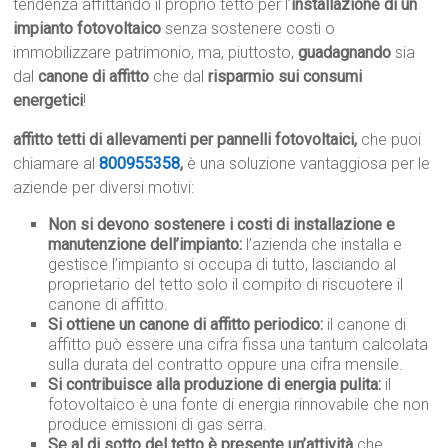
tendenza affittando il proprio tetto per l’
installazione di un
impianto fotovoltaico
senza sostenere costi o
immobilizzare patrimonio, ma, piuttosto,
guadagnando
sia
dal
canone di affitto
che dal
risparmio sui consumi
energetici
!
affitto tetti di allevamenti per pannelli fotovoltaici,
che puoi
chiamare al
800955358
,
è una soluzione vantaggiosa per le
aziende per diversi motivi:
Non si devono sostenere i costi di installazione e
manutenzione dell’impianto:
l’azienda che installa e
gestisce l’impianto si occupa di tutto, lasciando al
proprietario del tetto solo il compito di riscuotere il
canone di affitto.
Si ottiene un canone di affitto periodico:
il canone di
affitto può essere una cifra fissa una tantum calcolata
sulla durata del contratto oppure una cifra mensile.
Si contribuisce alla produzione di energia pulita:
il
fotovoltaico è una fonte di energia rinnovabile che non
produce emissioni di gas serra.
Se al di sotto del tetto è presente un’attività
che