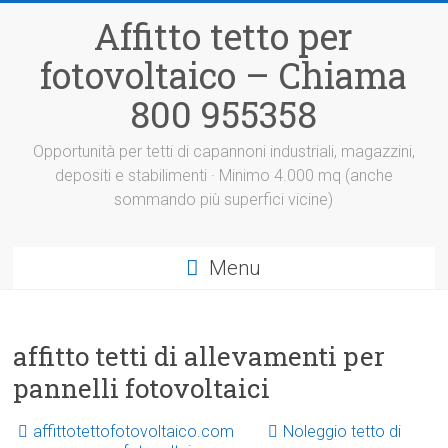
Vai
Affitto tetto per
al
contenuto
fotovoltaico – Chiama
800 955358
Opportunità per tetti di capannoni industriali, magazzini,
depositi e stabilimenti · Minimo 4.000 mq (anche
sommando più superfici vicine)
Menu
affitto tetti di allevamenti per
pannelli fotovoltaici
affittotettofotovoltaico.com
Noleggio tetto di