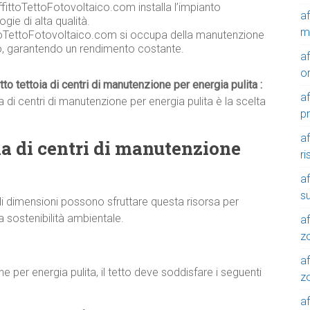
fittoTettoFotovoltaico.com installa l’impianto
a
gie di alta qualità.
m
toTettoFotovoltaico.com si occupa della manutenzione
co, garantendo un rendimento costante.
a
o
itto tettoia di centri di manutenzione per energia pulita :
a
a di centri di manutenzione per energia pulita è la scelta
p
a
toia di centri di manutenzione
r
a
su
i dimensioni possono sfruttare questa risorsa per
a sostenibilità ambientale.
af
z
af
ne per energia pulita, il tetto deve soddisfare i seguenti
zo
af