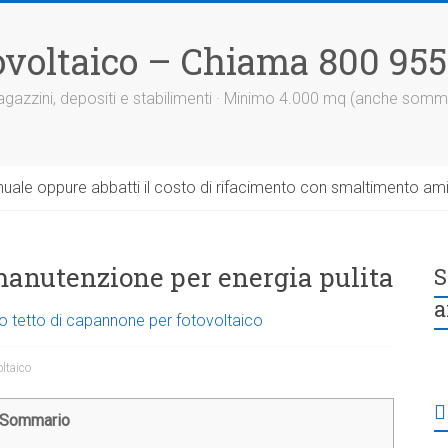
otovoltaico – Chiama 800 95
 magazzini, depositi e stabilimenti · Minimo 4.000 mq (anche somm
uale oppure abbatti il costo di rifacimento con smaltimento am
i manutenzione per energia pulita
S
a
o tetto di capannone per fotovoltaico
oltaico
Sommario