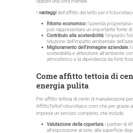
oppure una cifra mensile.
I
vantaggi
dell’affitto del tetto per il fotovolta
Ritorno economico:
l’azienda proprietaria
può rappresentare un importante fonte di 
Contributo alla sostenibilità:
l’impianto fot
riduzione dell’impatto ambientale dell’azi
Miglioramento dell’immagine aziendale:
l’
sostenibilità e attenzione all’ambiente co
atmosferico e la dipendenza da fonti fossi
Come affitto tettoia di ce
energia pulita
Per affitto tettoia di centri di manutenzione pe
AffittoTettoFotovoltaico.com che per grazie ad a
imprese un servizio completo, che include:
Valutazione della copertura:
i partner di A
all’esposizione al sole, alla superficie disp