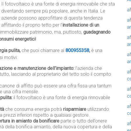
Il fotovoltaico è una fonte di energia rinnovabile che sta
af
diventando sempre più popolare, anche in Italia. Le
aziende possono approfittare di questa tendenza
af
affittando il proprio tetto per l’
installazione di un
a
immobilizzare patrimonio, ma, piuttosto,
guadagnando
af
onsumi energetici
!
a
gia pulita,
che puoi chiamare al
800955358
,
è una
af
i motivi:
a
lazione e manutenzione dell’impianto:
l’azienda che
af
tutto, lasciando al proprietario del tetto solo il compito
c
 canone di affitto può essere una cifra fissa una tantum
af
e una cifra mensile.
c
pulita:
il fotovoltaico è una fonte di energia rinnovabile
af
ità
che consuma energia potrà
risparmiare
utilizzando
c
a prezzi inferiori rispetto a qualsiasi gestore.
rtura in amianto da bonificare
parte o tutto dell’onere
af
rà della bonifica amianto, della nuova copertura e della
e