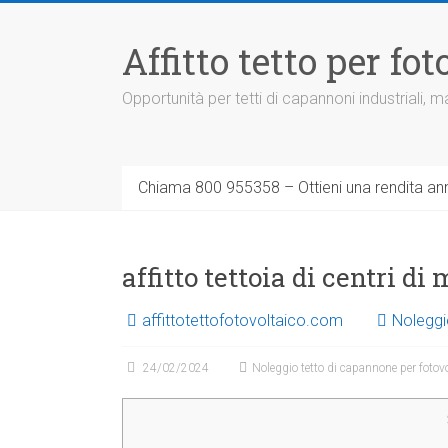
Vai
al
Affitto tetto per f
contenuto
Opportunità per tetti di capannoni industriali,
Chiama 800 955358 – Ottieni una rendita ann
affitto tettoia di centri d
affittotettofotovoltaico.com
Noleggi
24/02/2024
Noleggio tetto di capannone per fotov