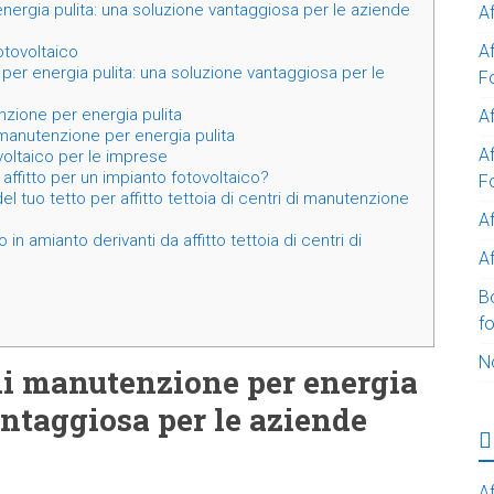
 energia pulita: una soluzione vantaggiosa per le aziende
A
A
fotovoltaico
e per energia pulita: una soluzione vantaggiosa per le
F
nzione per energia pulita
Af
di manutenzione per energia pulita
Af
ovoltaico per le imprese
affitto per un impianto fotovoltaico?
F
el tuo tetto per affitto tettoia di centri di manutenzione
A
in amianto derivanti da affitto tettoia di centri di
Af
B
f
N
i di manutenzione per energia
antaggiosa per le aziende
Af