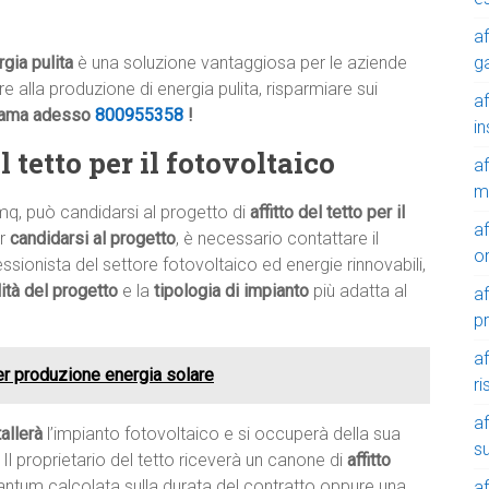
af
g
rgia pulita
è una soluzione vantaggiosa per le aziende
ire alla produzione di energia pulita, risparmiare sui
af
iama adesso
800955358
!
in
 tetto per il fotovoltaico
af
m
mq, può candidarsi al progetto di
affitto del tetto per il
af
er
candidarsi al progetto
, è necessario contattare il
o
ssionista del settore fotovoltaico ed energie rinnovabili,
ilità del progetto
e la
tipologia di impianto
più adatta al
af
p
af
per produzione energia solare
r
af
tallerà
l’impianto fotovoltaico e si occuperà della sua
su
 Il proprietario del tetto riceverà un canone di
affitto
tantum calcolata sulla durata del contratto oppure una
af