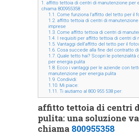
1.
affitto tettoia di centri di manutenzione per
chiama 800955358
1.1.
Come funziona l’affitto del tetto per il 
1.2.
affitto tettoia di centri di manutenzion
imprese
1.3.
Come affitto tettoia di centri di manute
1.4.
I requisiti per affitto tettoia di centri 
1.5.
Vantaggi dell’affitto del tetto per il fot
1.6.
Cosa succede alla fine del contratto di 
1.7.
Quale tetto hai? Scopri le potenzialità d
per energia pulita
1.8.
Ecco i vantaggi per le aziende con tetto 
manutenzione per energia pulita
1.9.
Condividi:
1.10.
Mi piace:
1.11.
Ti aiutiamo al 800 955 538 per:
affitto tettoia di centr
pulita: una soluzione v
chiama
800955358