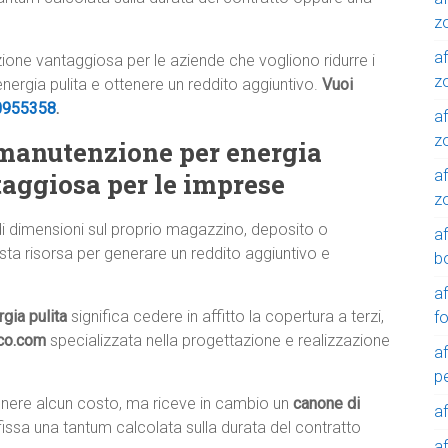
z
af
luzione vantaggiosa per le aziende che vogliono ridurre i
zo
 energia pulita e ottenere un reddito aggiuntivo.
Vuoi
0955358
.
af
z
di manutenzione per energia
af
taggiosa per le imprese
z
di dimensioni sul proprio magazzino, deposito o
a
sta risorsa per generare un reddito aggiuntivo e
b
a
rgia pulita
significa cedere in affitto la copertura a terzi,
f
ico.com
specializzata nella progettazione e realizzazione
a
p
tenere alcun costo, ma riceve in cambio un
canone di
a
fissa una tantum calcolata sulla durata del contratto
a