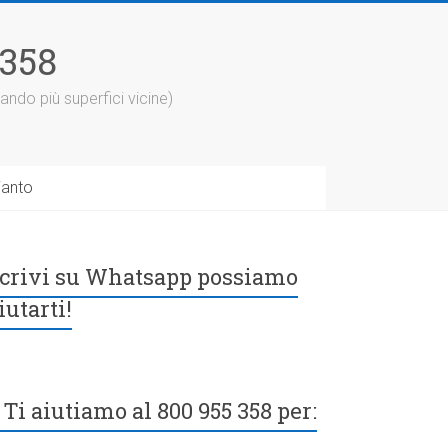
5358
ando più superfici vicine)
ianto
crivi su Whatsapp possiamo
iutarti!
Ti aiutiamo al 800 955 358 per: