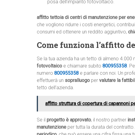
posa dell’impianto fotovoltaico.
affitto tettoia di centri di manutenzione per ene
che vogliono ridurre i costi energetici, contribu
consumi ed ottenere un reddito aggiuntivo,
ch
Come funziona l’affitto del
Se la tua azienda ha un tetto di almeno 4.000 
fotovoltaico
e chiamare subito
800955358
. P
numero
800955358
e parlare con noi. Un profe
effettuerà un
sopralluogo
per
valutare la fattib
tetto dell’azienda.
affitto struttura di copertura di capannoni 
Se il
progetto è approvato
, il nostro partner
ins
manutenzione
per tutta la durata del contratto.
periodico
, che può essere una cifra fissa una 