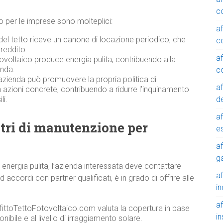
c
ico per le imprese sono molteplici:
a
 del tetto riceve un canone di locazione periodico, che
c
reddito.
a
ovoltaico produce energia pulita, contribuendo alla
enda.
c
azienda può promuovere la propria politica di
a
n azioni concrete, contribuendo a ridurre l’inquinamento
de
li.
a
ntri di manutenzione per
e
a
g
r energia pulita, l’azienda interessata deve contattare
a
ccordi con partner qualificati, è in grado di offrire alle
in
a
ffittoTettoFotovoltaico.com valuta la copertura in base
in
onibile e al livello di irraggiamento solare.