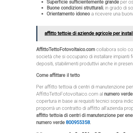
Superficie sufficientemente grande
per os
Buone condizioni strutturali
, in grado di s
Orientamento idoneo
a ricevere una buona
affitto tettoie di aziende agricole per insta
AffittoTettoFotovoltaico.com
collabora solo con
società che si occupano di installare impianti fo
depositi, stabilimenti produttivi anche in prese
Come affittare il tetto
Per affitto tettoia di centri di manutenzione pe
AffittoTettoFotovoltaico.com al
numero verd
copertura in base ai requisiti tecnici sopra ind
proporrà un contratto di affitto all’azienda prop
affitto tettoia di centri di manutenzione per ene
numero verde
800955358
.