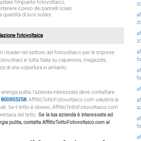
pitare l’impianto fotovoltaico;
z
ostenere il peso dei pannelli solari;
af
 quantità di luce solare.
z
af
llazione fotovoltaica
z
af
 i leader nel settore del fotovoltaico per le imprese:
f
tovoltaici in tutta Italia su capannoni, magazzini,
nza di una copertura in amianto.
af
f
af
r energia pulita, l’azienda interessata deve contattare
e
800955358
.
AffittoTettoFotovoltaico.com valuterà la
af
icati. Se il tetto è idoneo, AffittoTettoFotovoltaico.com
a
rietaria del tetto.
Se la tua azienda è interessata ad
a
rgia pulita, contatta AffittoTettoFotovoltaico.com al
f
a