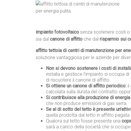
impianto fotovoltaico
senza sostenere costi o 
sia dal
canone di affitto
che dal
risparmio sui c
affitto tettoia di centri di manutenzione per ener
soluzione vantaggiosa per le aziende per divers
Non si devono sostenere i costi di instal
installa e gestisce l’impianto si occupa di 
di riscuotere il canone di affitto.
Si ottiene un canone di affitto periodico:
il
calcolata sulla durata del contratto oppur
Si contribuisce alla produzione di energia 
che non produce emissioni di gas serra.
Se al di sotto del tetto è presente un’attiv
quella prodotta dal tetto in affitto pagata 
Qualora sul tetto fosse presente una
cope
sarà a carico della società che si occupe