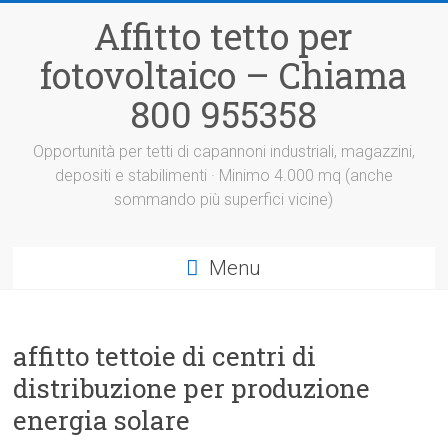
Vai
Affitto tetto per
al
contenuto
fotovoltaico – Chiama
800 955358
Opportunità per tetti di capannoni industriali, magazzini,
depositi e stabilimenti · Minimo 4.000 mq (anche
sommando più superfici vicine)
Menu
affitto tettoie di centri di
distribuzione per produzione
energia solare