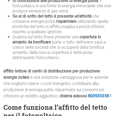
Si contribuisce alla produzione di energia pulita:
il
fotovoltaico è una fonte di energia rinnovabile che non
produce emissioni di gas serra.
Se al di sotto del tetto è presente un’attività
che
consuma energia potrà
risparmiare
utilizzando quella
prodotta dal tetto in affitto pagata a prezzi inferiori
rispetto a qualsiasi gestore.
Qualora sul tetto fosse presente una
copertura in
amianto da bonificare
parte o tutto dell’onere sarà a
carico della società che si occuperà della bonifica
amianto, della nuova copertura e della posa
dell’impianto fotovoltaico.
affitto tettoie di centri di distribuzione per produzione
energia solare
è una soluzione vantaggiosa per le aziende
che vogliono ridurre i costi energetici, contribuire alla
produzione di energia pulita, risparmiare sui consumi ed
ottenere un reddito aggiuntivo,
chiama adesso
800955358
!
Come funziona l’affitto del tetto
per il fotovoltaico