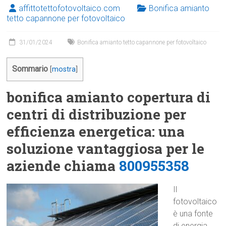
affittotettofotovoltaico.com
Bonifica amianto
tetto capannone per fotovoltaico
31/01/2024
Bonifica amianto tetto capannone per fotovoltaico
Sommario
[
mostra
]
bonifica amianto copertura di
centri di distribuzione per
efficienza energetica: una
soluzione vantaggiosa per le
aziende chiama
800955358
Il
fotovoltaico
è una fonte
di energia