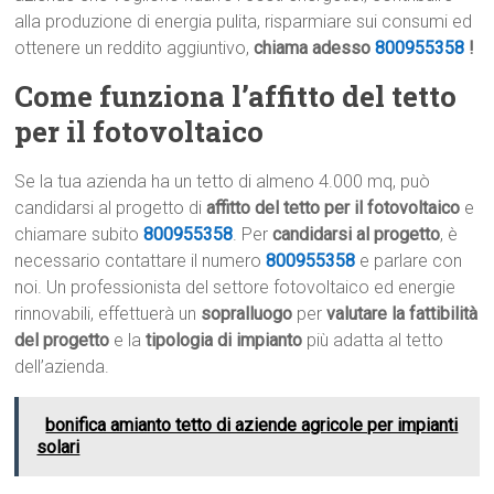
alla produzione di energia pulita, risparmiare sui consumi ed
ottenere un reddito aggiuntivo,
chiama adesso
800955358
!
Come funziona l’affitto del tetto
per il fotovoltaico
Se la tua azienda ha un tetto di almeno 4.000 mq, può
candidarsi al progetto di
affitto del tetto per il fotovoltaico
e
chiamare subito
800955358
. Per
candidarsi al progetto
, è
necessario contattare il numero
800955358
e parlare con
noi. Un professionista del settore fotovoltaico ed energie
rinnovabili, effettuerà un
sopralluogo
per
valutare la fattibilità
del progetto
e la
tipologia di impianto
più adatta al tetto
dell’azienda.
bonifica amianto tetto di aziende agricole per impianti
solari