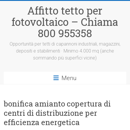
Vai
Affitto tetto per
al
contenuto
fotovoltaico – Chiama
800 955358
Opportunità per tetti di capannoni industriali, magazzini,
depositi e stabilimenti · Minimo 4.000 mq (anche
sommando più superfici vicine)
Menu
bonifica amianto copertura di
centri di distribuzione per
efficienza energetica