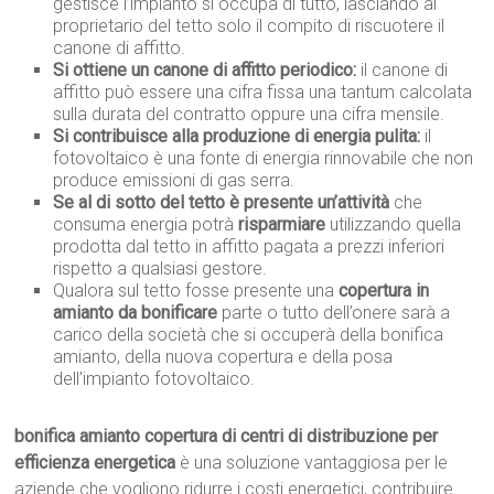
gestisce l’impianto si occupa di tutto, lasciando al
proprietario del tetto solo il compito di riscuotere il
canone di affitto.
Si ottiene un canone di affitto periodico:
il canone di
affitto può essere una cifra fissa una tantum calcolata
sulla durata del contratto oppure una cifra mensile.
Si contribuisce alla produzione di energia pulita:
il
fotovoltaico è una fonte di energia rinnovabile che non
produce emissioni di gas serra.
Se al di sotto del tetto è presente un’attività
che
consuma energia potrà
risparmiare
utilizzando quella
prodotta dal tetto in affitto pagata a prezzi inferiori
rispetto a qualsiasi gestore.
Qualora sul tetto fosse presente una
copertura in
amianto da bonificare
parte o tutto dell’onere sarà a
carico della società che si occuperà della bonifica
amianto, della nuova copertura e della posa
dell’impianto fotovoltaico.
bonifica amianto copertura di centri di distribuzione per
efficienza energetica
è una soluzione vantaggiosa per le
aziende che vogliono ridurre i costi energetici, contribuire