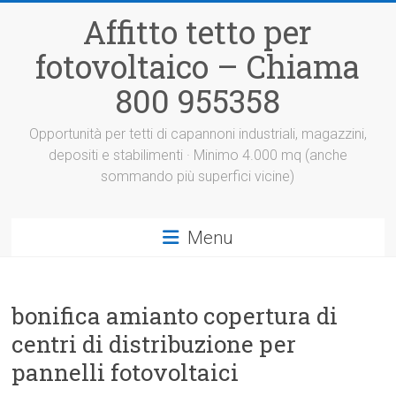
Vai
Affitto tetto per
al
contenuto
fotovoltaico – Chiama
800 955358
Opportunità per tetti di capannoni industriali, magazzini,
depositi e stabilimenti · Minimo 4.000 mq (anche
sommando più superfici vicine)
Menu
bonifica amianto copertura di
centri di distribuzione per
pannelli fotovoltaici