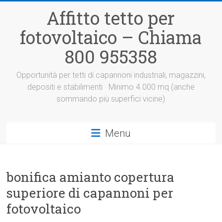
Vai
Affitto tetto per
al
contenuto
fotovoltaico – Chiama
800 955358
Opportunità per tetti di capannoni industriali, magazzini,
depositi e stabilimenti · Minimo 4.000 mq (anche
sommando più superfici vicine)
Menu
bonifica amianto copertura
superiore di capannoni per
fotovoltaico