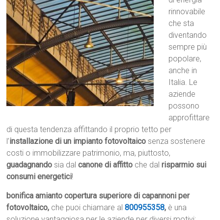
rinnovabile
che sta
diventando
sempre più
popolare,
anche in
Italia. Le
aziende
possono
approfittare
di questa tendenza affittando il proprio tetto per
l’
installazione di un impianto fotovoltaico
senza sostenere
costi o immobilizzare patrimonio, ma, piuttosto,
guadagnando
sia dal
canone di affitto
che dal
risparmio sui
consumi energetici
!
bonifica amianto copertura superiore di capannoni per
fotovoltaico,
che puoi chiamare al
800955358
,
è una
soluzione vantaggiosa per le aziende per diversi motivi: