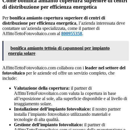
Come bonifica amianto copertura superiore di centri
di distribuzione per efficienza energetica
Per
bonifica amianto copertura superiore di centri di
distribuzione per efficienza energetica
, l’azienda interessata deve
contattare un’azienda specializzata, come il partner di
AffittoTettoFotovoltaico.com al
800955358
.
bonifica amianto tettoia di capannoni per impianto
energia solare
AffittoTettoFotovoltaico.com collabora con i
leader nel settore del
fotovoltaico
per le aziende ed offre un servizio completo, che
include:
Valutazione della copertura:
il partner di
AffittoTettoFotovoltaico.com valuta la copertura in base
all’esposizione al sole, alla superficie disponibile e al livello di
irraggiamento solare.
Installazione dell’impianto fotovoltaico:
il nostro partner
installa l’impianto fotovoltaico utilizzando materiali e
tecnologie di alta qualità.
Gestione dell’impianto fotovoltaico:
il partner di
AffittoTettoFotovoltaico.com si occupa della manutenzione e