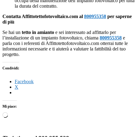
occupa della manutenzione dell’impianto fotovoltaico per tutta
la durata del contratto.
Contatta Affittotettofotovoltaico.com al
800955358
per saperne
di più
Se hai un
tetto in amianto
e sei interessato ad affittarlo per
l’installazione di un impianto fotovoltaico, chiama
800955358
e
parla con i referenti di Affittotettofotovoltaico.com otterrai tutte le
informazioni necessarie e ti aiuterà a valutare la fattibilità del tuo
progetto.
Condividi:
Facebook
X
Mi piace:
Caricamento
in
corso…