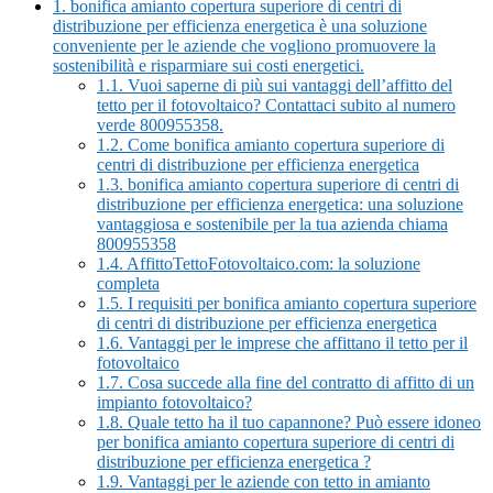
1.
bonifica amianto copertura superiore di centri di
distribuzione per efficienza energetica è una soluzione
conveniente per le aziende che vogliono promuovere la
sostenibilità e risparmiare sui costi energetici.
1.1.
Vuoi saperne di più sui vantaggi dell’affitto del
tetto per il fotovoltaico? Contattaci subito al numero
verde 800955358.
1.2.
Come bonifica amianto copertura superiore di
centri di distribuzione per efficienza energetica
1.3.
bonifica amianto copertura superiore di centri di
distribuzione per efficienza energetica: una soluzione
vantaggiosa e sostenibile per la tua azienda chiama
800955358
1.4.
AffittoTettoFotovoltaico.com: la soluzione
completa
1.5.
I requisiti per bonifica amianto copertura superiore
di centri di distribuzione per efficienza energetica
1.6.
Vantaggi per le imprese che affittano il tetto per il
fotovoltaico
1.7.
Cosa succede alla fine del contratto di affitto di un
impianto fotovoltaico?
1.8.
Quale tetto ha il tuo capannone? Può essere idoneo
per bonifica amianto copertura superiore di centri di
distribuzione per efficienza energetica ?
1.9.
Vantaggi per le aziende con tetto in amianto