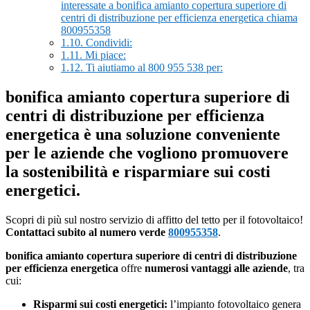
interessate a bonifica amianto copertura superiore di
centri di distribuzione per efficienza energetica chiama
800955358
1.10.
Condividi:
1.11.
Mi piace:
1.12.
Ti aiutiamo al 800 955 538 per:
bonifica amianto copertura superiore di
centri di distribuzione per efficienza
energetica è una soluzione conveniente
per le aziende che vogliono promuovere
la sostenibilità e risparmiare sui costi
energetici.
Scopri di più sul nostro servizio di affitto del tetto per il fotovoltaico!
Contattaci subito al numero verde
800955358
.
bonifica amianto copertura superiore di centri di distribuzione
per efficienza energetica
offre
numerosi vantaggi alle aziende
, tra
cui:
Risparmi sui costi energetici:
l’impianto fotovoltaico genera