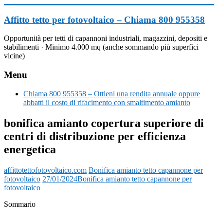
Vai
al
Affitto tetto per fotovoltaico – Chiama 800 955358
contenuto
Opportunità per tetti di capannoni industriali, magazzini, depositi e
stabilimenti · Minimo 4.000 mq (anche sommando più superfici
vicine)
Menu
Chiama 800 955358 – Ottieni una rendita annuale oppure
abbatti il costo di rifacimento con smaltimento amianto
bonifica amianto copertura superiore di
centri di distribuzione per efficienza
energetica
affittotettofotovoltaico.com
Bonifica amianto tetto capannone per
fotovoltaico
27/01/2024
Bonifica amianto tetto capannone per
fotovoltaico
Sommario