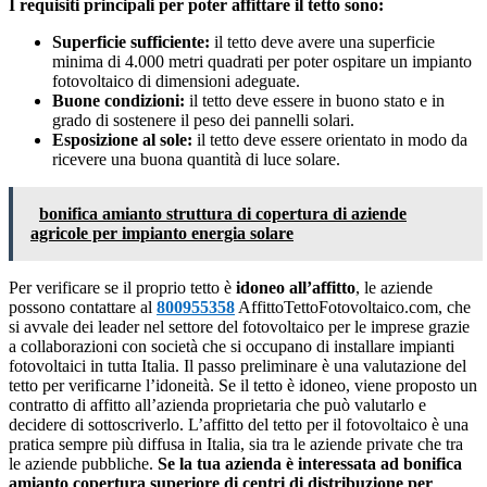
I requisiti principali per poter affittare il tetto sono:
Superficie sufficiente:
il tetto deve avere una superficie
minima di 4.000 metri quadrati per poter ospitare un impianto
fotovoltaico di dimensioni adeguate.
Buone condizioni:
il tetto deve essere in buono stato e in
grado di sostenere il peso dei pannelli solari.
Esposizione al sole:
il tetto deve essere orientato in modo da
ricevere una buona quantità di luce solare.
bonifica amianto struttura di copertura di aziende
agricole per impianto energia solare
Per verificare se il proprio tetto è
idoneo all’affitto
, le aziende
possono contattare al
800955358
AffittoTettoFotovoltaico.com, che
si avvale dei leader nel settore del fotovoltaico per le imprese grazie
a collaborazioni con società che si occupano di installare impianti
fotovoltaici in tutta Italia. Il passo preliminare è una valutazione del
tetto per verificarne l’idoneità. Se il tetto è idoneo, viene proposto un
contratto di affitto all’azienda proprietaria che può valutarlo e
decidere di sottoscriverlo. L’affitto del tetto per il fotovoltaico è una
pratica sempre più diffusa in Italia, sia tra le aziende private che tra
le aziende pubbliche.
Se la tua azienda è interessata ad bonifica
amianto copertura superiore di centri di distribuzione per