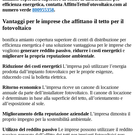
efficienza energetica, contatta AffittoTettoFotovoltaico.com al
numero verde
800955358
.
Vantaggi per le imprese che affittano il tetto per il
fotovoltaico
bonifica amianto copertura superiore di centri di distribuzione per
efficienza energetica è una soluzione vantaggiosa per le imprese che
vogliono
generare reddito passivo
,
ridurre i costi energetici
e
migliorare la propria reputazione ambientale
.
Riduzione dei costi energetici
L’impresa può utilizzare l’energia
prodotta dall’impianto fotovoltaico per le proprie esigenze,
riducendo così la bolletta elettrica.
Ritorno economico
L’impresa riceve un canone di locazione
annuale da parte dell’installatore fotovoltaico. Il canone di locazione
è determinato in base alla superficie del tetto, all’orientamento e
all’esposizione al sole.
Miglioramento della reputazione aziendale
L’impresa dimostra il
proprio impegno per la sostenibilità ambientale.
Utilizzo del reddito passivo
Le imprese possono utilizzare il reddito
passivo generato dall’affitto dei tetti per impianti fotovoltaici per: