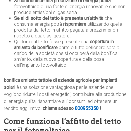
Si contribuisce alla produzione di energia pulita:
il
fotovoltaico è una fonte di energia rinnovabile che non
produce emissioni di gas serra.
Se al di sotto del tetto è presente un’attività
che
consuma energia potrà
risparmiare
utilizzando quella
prodotta dal tetto in affitto pagata a prezzi inferiori
rispetto a qualsiasi gestore.
Qualora sul tetto fosse presente una
copertura in
amianto da bonificare
parte o tutto dell’onere sarà a
carico della società che si occuperà della bonifica
amianto, della nuova copertura e della posa
dell’impianto fotovoltaico.
bonifica amianto tettoie di aziende agricole per impianti
solari
è una soluzione vantaggiosa per le aziende che
vogliono ridurre i costi energetici, contribuire alla produzione
di energia pulita, risparmiare sui consumi ed ottenere un
reddito aggiuntivo,
chiama adesso
800955358
!
Come funziona l’affitto del tetto
per il fotovoltaico