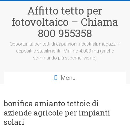
Vai
Affitto tetto per
al
contenuto
fotovoltaico – Chiama
800 955358
Opportunità per tetti di capannoni industriali, magazzini,
depositi e stabilimenti · Minimo 4.000 mq (anche
sommando più superfici vicine)
Menu
bonifica amianto tettoie di
aziende agricole per impianti
solari