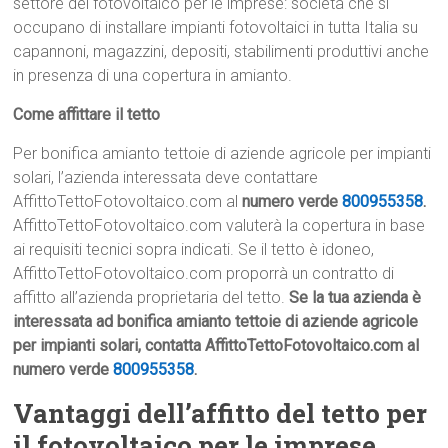
settore del fotovoltaico per le imprese: società che si
occupano di installare impianti fotovoltaici in tutta Italia su
capannoni, magazzini, depositi, stabilimenti produttivi anche
in presenza di una copertura in amianto.
Come affittare il tetto
Per bonifica amianto tettoie di aziende agricole per impianti
solari, l’azienda interessata deve contattare
AffittoTettoFotovoltaico.com al
numero verde
800955358
.
AffittoTettoFotovoltaico.com valuterà la copertura in base
ai requisiti tecnici sopra indicati. Se il tetto è idoneo,
AffittoTettoFotovoltaico.com proporrà un contratto di
affitto all’azienda proprietaria del tetto.
Se la tua azienda è
interessata ad bonifica amianto tettoie di aziende agricole
per impianti solari, contatta AffittoTettoFotovoltaico.com al
numero verde
800955358
.
Vantaggi dell’affitto del tetto per
il fotovoltaico per le imprese