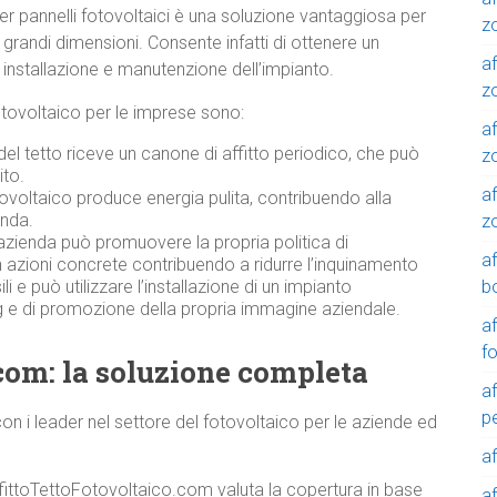
per pannelli fotovoltaici è una soluzione vantaggiosa per
z
grandi dimensioni. Consente infatti di ottenere un
af
installazione e manutenzione dell’impianto.
zo
l fotovoltaico per le imprese sono:
af
del tetto riceve un canone di affitto periodico, che può
z
ito.
af
ovoltaico produce energia pulita, contribuendo alla
enda.
z
azienda può promuovere la propria politica di
a
n azioni concrete contribuendo a ridurre l’inquinamento
b
 e può utilizzare l’installazione di un impianto
 e di promozione della propria immagine aziendale.
a
f
com: la soluzione completa
a
p
n i leader nel settore del fotovoltaico per le aziende ed
a
ffittoTettoFotovoltaico.com valuta la copertura in base
a