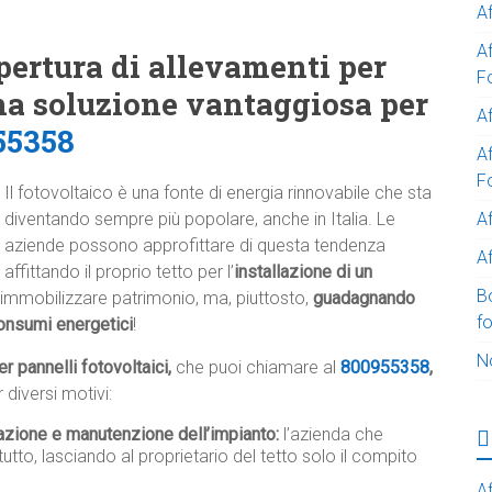
A
A
pertura di allevamenti per
F
una soluzione vantaggiosa per
Af
55358
Af
F
Il fotovoltaico è una fonte di energia rinnovabile che sta
A
diventando sempre più popolare, anche in Italia. Le
aziende possono approfittare di questa tendenza
Af
affittando il proprio tetto per l’
installazione di un
B
immobilizzare patrimonio, ma, piuttosto,
guadagnando
f
onsumi energetici
!
N
r pannelli fotovoltaici,
che puoi chiamare al
800955358
,
diversi motivi:
lazione e manutenzione dell’impianto:
l’azienda che
tutto, lasciando al proprietario del tetto solo il compito
Af