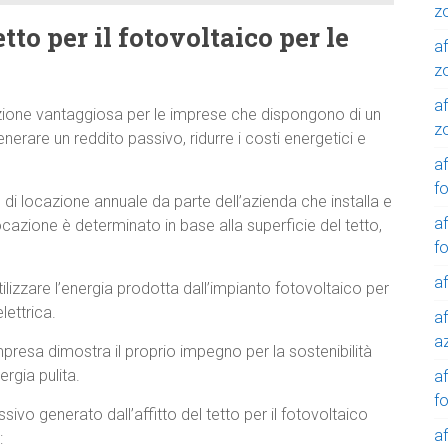
z
tto per il fotovoltaico per le
af
z
af
oluzione vantaggiosa per le imprese che dispongono di un
z
enerare un reddito passivo, ridurre i costi energetici e
af
f
di locazione annuale da parte dell’azienda che installa e
af
ocazione è determinato in base alla superficie del tetto,
f
af
lizzare l’energia prodotta dall’impianto fotovoltaico per
lettrica.
af
a
presa dimostra il proprio impegno per la sostenibilità
rgia pulita.
a
f
ssivo generato dall’affitto del tetto per il fotovoltaico
a
: