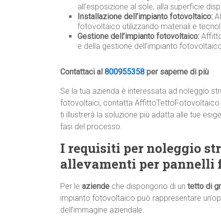
all’esposizione al sole, alla superficie disp
Installazione dell’impianto fotovoltaico:
Af
fotovoltaico utilizzando materiali e tecnolo
Gestione dell’impianto fotovoltaico:
Affit
e della gestione dell’impianto fotovoltai
Contattaci al
800955358
per saperne di più
Se la tua azienda è interessata ad noleggio stru
fotovoltaici, contatta AffittoTettoFotovoltaic
ti illustrerà la soluzione più adatta alle tue 
fasi del processo.
I requisiti per noleggio st
allevamenti per pannelli 
Per le
aziende
che dispongono di un
tetto di 
impianto fotovoltaico può rappresentare un’op
dell’immagine aziendale.