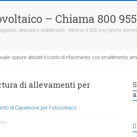
otovoltaico – Chiama 800 95
 magazzini, depositi e stabilimenti · Minimo 4.000 mq (anche somm
uale oppure abbatti il costo di rifacimento con smaltimento am
rtura di allevamenti per
S
a
 Tetto di Capannone per Fotovoltaico
taico