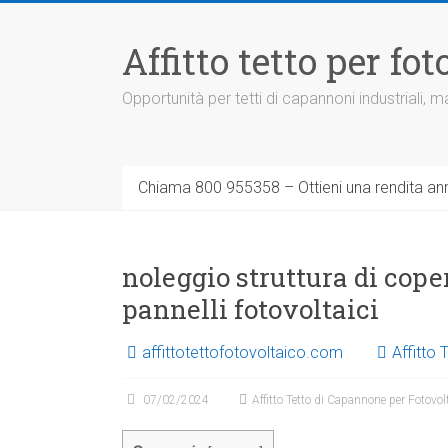
Vai
al
Affitto tetto per f
contenuto
Opportunità per tetti di capannoni industriali,
Chiama 800 955358 – Ottieni una rendita ann
noleggio struttura di cope
pannelli fotovoltaici
affittotettofotovoltaico.com
Affitto
07/02/2024
Affitto Tetto di Capannone per Fotovol