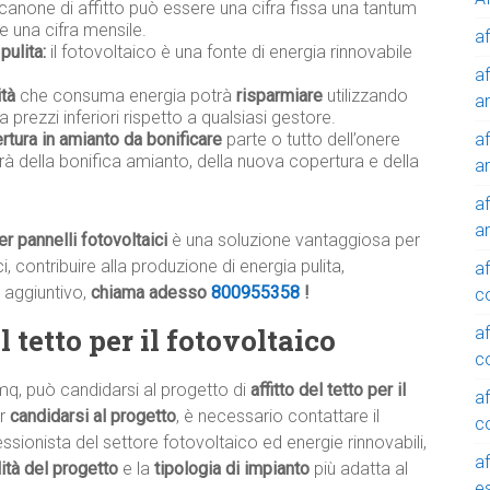
 canone di affitto può essere una cifra fissa una tantum
e una cifra mensile.
af
pulita:
il fotovoltaico è una fonte di energia rinnovabile
af
ità
che consuma energia potrà
risparmiare
utilizzando
a
a prezzi inferiori rispetto a qualsiasi gestore.
af
rtura in amianto da bonificare
parte o tutto dell’onere
rà della bonifica amianto, della nuova copertura e della
a
af
a
r pannelli fotovoltaici
è una soluzione vantaggiosa per
i, contribuire alla produzione di energia pulita,
af
 aggiuntivo,
chiama adesso
800955358
!
c
 tetto per il fotovoltaico
af
c
mq, può candidarsi al progetto di
affitto del tetto per il
af
er
candidarsi al progetto
, è necessario contattare il
c
ssionista del settore fotovoltaico ed energie rinnovabili,
af
ilità del progetto
e la
tipologia di impianto
più adatta al
e