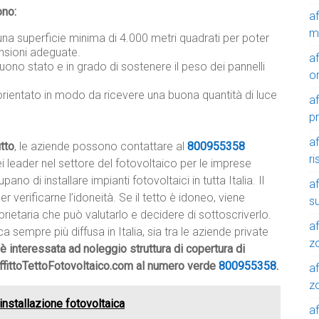
ono:
a
m
una superficie minima di 4.000 metri quadrati per poter
nsioni adeguate.
a
buono stato e in grado di sostenere il peso dei pannelli
o
orientato in modo da ricevere una buona quantità di luce
a
p
a
itto
, le aziende possono contattare al
800955358
r
 leader nel settore del fotovoltaico per le imprese
o di installare impianti fotovoltaici in tutta Italia. Il
a
 verificarne l’idoneità. Se il tetto è idoneo, viene
su
prietaria che può valutarlo e decidere di sottoscriverlo.
af
ca sempre più diffusa in Italia, sia tra le aziende private
z
è interessata ad noleggio struttura di copertura di
 AffittoTettoFotovoltaico.com al numero verde
800955358
.
af
zo
 installazione fotovoltaica
af