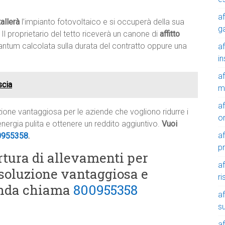
af
tallerà
l’impianto fotovoltaico e si occuperà della sua
g
 Il proprietario del tetto riceverà un canone di
affitto
tantum calcolata sulla durata del contratto oppure una
af
in
af
scia
m
af
luzione vantaggiosa per le aziende che vogliono ridurre i
o
 energia pulita e ottenere un reddito aggiuntivo.
Vuoi
af
0955358
.
p
rtura di allevamenti per
af
 soluzione vantaggiosa e
r
ienda chiama
800955358
af
su
af