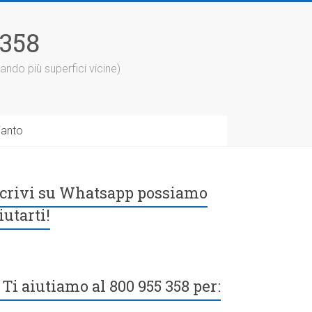
5358
ando più superfici vicine)
ianto
crivi su Whatsapp possiamo
iutarti!
Ti aiutiamo al 800 955 358 per: