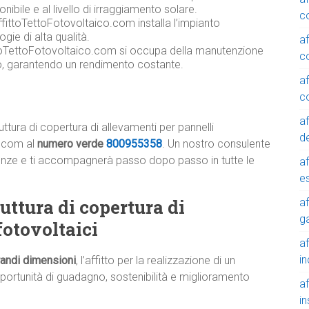
onibile e al livello di irraggiamento solare.
c
fittoTettoFotovoltaico.com installa l’impianto
gie di alta qualità.
a
toTettoFotovoltaico.com si occupa della manutenzione
c
co, garantendo un rendimento costante.
a
c
a
ttura di copertura di allevamenti per pannelli
de
o.com al
numero verde
800955358
. Un nostro consulente
esigenze e ti accompagnerà passo dopo passo in tutte le
a
e
ruttura di copertura di
a
g
fotovoltaici
a
in
grandi dimensioni
, l’affitto per la realizzazione di un
portunità di guadagno, sostenibilità e miglioramento
a
in