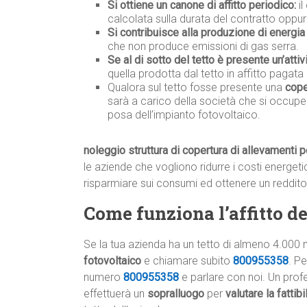
Si ottiene un canone di affitto periodico:
il
calcolata sulla durata del contratto oppur
Si contribuisce alla produzione di energia 
che non produce emissioni di gas serra.
Se al di sotto del tetto è presente un’attiv
quella prodotta dal tetto in affitto pagata 
Qualora sul tetto fosse presente una
cope
sarà a carico della società che si occupe
posa dell’impianto fotovoltaico.
noleggio struttura di copertura di allevamenti pe
le aziende che vogliono ridurre i costi energetic
risparmiare sui consumi ed ottenere un reddito
Come funziona l’affitto del
Se la tua azienda ha un tetto di almeno 4.000 
fotovoltaico
e chiamare subito
800955358
. P
numero
800955358
e parlare con noi. Un profe
effettuerà un
sopralluogo
per
valutare la fattib