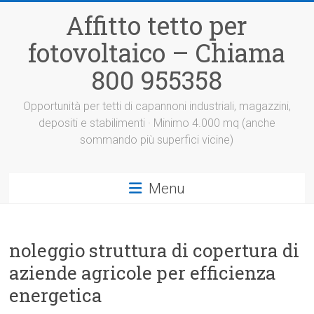
Vai
Affitto tetto per
al
contenuto
fotovoltaico – Chiama
800 955358
Opportunità per tetti di capannoni industriali, magazzini,
depositi e stabilimenti · Minimo 4.000 mq (anche
sommando più superfici vicine)
Menu
noleggio struttura di copertura di
aziende agricole per efficienza
energetica