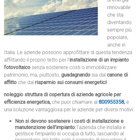
rinnovabile
che sta
diventando
sempre più
popolare,
anche in
Italia. Le aziende possono approfittare di questa tendenza
affittando il proprio tetto per l’
installazione di un impianto
fotovoltaico
senza sostenere costi o immobilizzare
patrimonio, ma, piuttosto,
guadagnando
sia dal
canone di
affitto
che dal
risparmio sui consumi energetici
!
noleggio struttura di copertura di aziende agricole per
efficienza energetica,
che puoi chiamare al
800955358
,
è
una soluzione vantaggiosa per le aziende per diversi motivi:
Non si devono sostenere i costi di installazione e
manutenzione dell’impianto:
l’azienda che installa e
gestisce l’impianto si occupa di tutto, lasciando al
proprietario del tetto solo il compito di riscuotere il