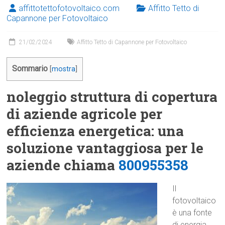
affittotettofotovoltaico.com
Affitto Tetto di
Capannone per Fotovoltaico
21/02/2024
Affitto Tetto di Capannone per Fotovoltaico
Sommario
[
mostra
]
noleggio struttura di copertura
di aziende agricole per
efficienza energetica: una
soluzione vantaggiosa per le
aziende chiama
800955358
Il
fotovoltaico
è una fonte
di energia