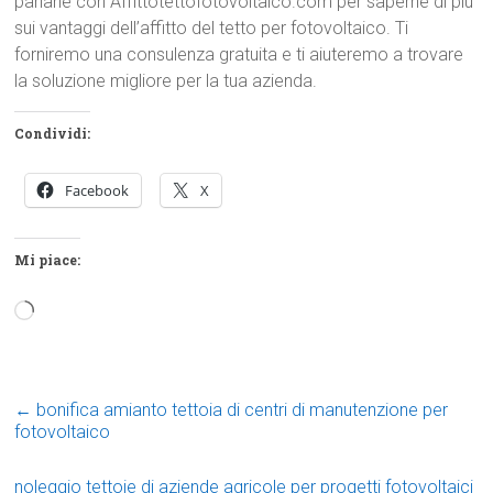
parlane con Affittotettofotovoltaico.com per saperne di più
sui vantaggi dell’affitto del tetto per fotovoltaico. Ti
forniremo una consulenza gratuita e ti aiuteremo a trovare
la soluzione migliore per la tua azienda.
Condividi:
Facebook
X
Mi piace:
Caricamento
in
corso…
←
bonifica amianto tettoia di centri di manutenzione per
fotovoltaico
noleggio tettoie di aziende agricole per progetti fotovoltaici