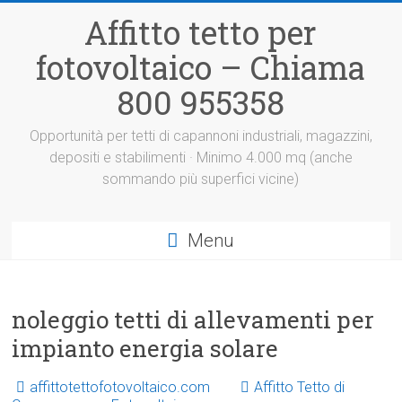
Vai
Affitto tetto per
al
contenuto
fotovoltaico – Chiama
800 955358
Opportunità per tetti di capannoni industriali, magazzini,
depositi e stabilimenti · Minimo 4.000 mq (anche
sommando più superfici vicine)
Menu
noleggio tetti di allevamenti per
impianto energia solare
affittotettofotovoltaico.com
Affitto Tetto di