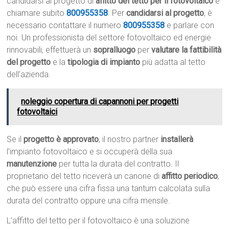
candidarsi al progetto di
affitto del tetto per il fotovoltaico
e
chiamare subito
800955358
. Per
candidarsi al progetto
, è
necessario contattare il numero
800955358
e parlare con
noi. Un professionista del settore fotovoltaico ed energie
rinnovabili, effettuerà un
sopralluogo
per
valutare la fattibilità
del progetto
e la
tipologia di impianto
più adatta al tetto
dell’azienda.
noleggio copertura di capannoni per progetti
fotovoltaici
Se il
progetto è approvato
, il nostro partner
installerà
l’impianto fotovoltaico e si occuperà della sua
manutenzione
per tutta la durata del contratto. Il
proprietario del tetto riceverà un canone di
affitto periodico
,
che può essere una cifra fissa una tantum calcolata sulla
durata del contratto oppure una cifra mensile.
L’affitto del tetto per il fotovoltaico è una soluzione