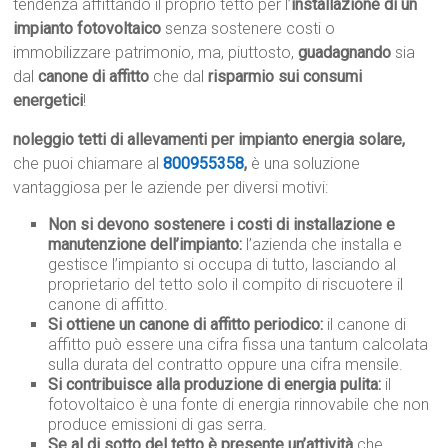
tendenza affittando il proprio tetto per l’
installazione di un
impianto fotovoltaico
senza sostenere costi o
immobilizzare patrimonio, ma, piuttosto,
guadagnando
sia
dal
canone di affitto
che dal
risparmio sui consumi
energetici
!
noleggio tetti di allevamenti per impianto energia solare,
che puoi chiamare al
800955358
,
è una soluzione
vantaggiosa per le aziende per diversi motivi:
Non si devono sostenere i costi di installazione e
manutenzione dell’impianto:
l’azienda che installa e
gestisce l’impianto si occupa di tutto, lasciando al
proprietario del tetto solo il compito di riscuotere il
canone di affitto.
Si ottiene un canone di affitto periodico:
il canone di
affitto può essere una cifra fissa una tantum calcolata
sulla durata del contratto oppure una cifra mensile.
Si contribuisce alla produzione di energia pulita:
il
fotovoltaico è una fonte di energia rinnovabile che non
produce emissioni di gas serra.
Se al di sotto del tetto è presente un’attività
che