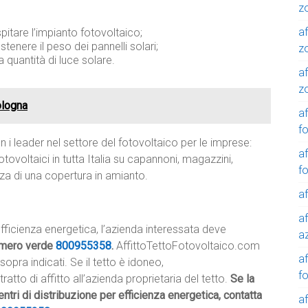
z
af
pitare l’impianto fotovoltaico;
ostenere il peso dei pannelli solari;
z
 quantità di luce solare.
af
z
ologna
af
f
 i leader nel settore del fotovoltaico per le imprese:
af
tovoltaici in tutta Italia su capannoni, magazzini,
f
nza di una copertura in amianto.
af
af
 efficienza energetica, l’azienda interessata deve
a
mero verde
800955358
.
AffittoTettoFotovoltaico.com
a
 sopra indicati. Se il tetto è idoneo,
f
tto di affitto all’azienda proprietaria del tetto.
Se la
entri di distribuzione per efficienza energetica, contatta
a