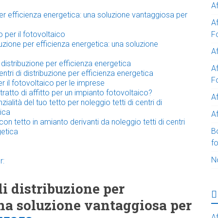
A
 per efficienza energetica: una soluzione vantaggiosa per
A
o per il fotovoltaico
F
ibuzione per efficienza energetica: una soluzione
Af
 distribuzione per efficienza energetica
Af
centri di distribuzione per efficienza energetica
F
er il fotovoltaico per le imprese
ratto di affitto per un impianto fotovoltaico?
A
ialità del tuo tetto per noleggio tetti di centri di
tica
Af
on tetto in amianto derivanti da noleggio tetti di centri
B
getica
f
N
r:
di distribuzione per
una soluzione vantaggiosa per
Af