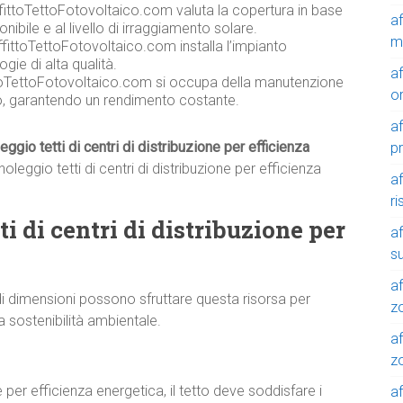
ffittoTettoFotovoltaico.com valuta la copertura in base
a
onibile e al livello di irraggiamento solare.
m
fittoTettoFotovoltaico.com installa l’impianto
gie di alta qualità.
a
toTettoFotovoltaico.com si occupa della manutenzione
o
co, garantendo un rendimento costante.
a
eggio tetti di centri di distribuzione per efficienza
p
leggio tetti di centri di distribuzione per efficienza
a
r
ti di centri di distribuzione per
a
su
af
i dimensioni possono sfruttare questa risorsa per
z
a sostenibilità ambientale.
af
zo
e per efficienza energetica, il tetto deve soddisfare i
af