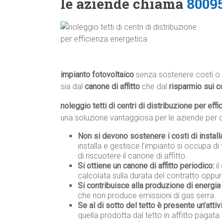
le aziende chiama
8009
impianto fotovoltaico
senza sostenere costi o 
sia dal
canone di affitto
che dal
risparmio sui c
noleggio tetti di centri di distribuzione per eff
una soluzione vantaggiosa per le aziende per di
Non si devono sostenere i costi di instal
installa e gestisce l’impianto si occupa di 
di riscuotere il canone di affitto.
Si ottiene un canone di affitto periodico:
il
calcolata sulla durata del contratto oppur
Si contribuisce alla produzione di energia 
che non produce emissioni di gas serra.
Se al di sotto del tetto è presente un’attiv
quella prodotta dal tetto in affitto pagata 