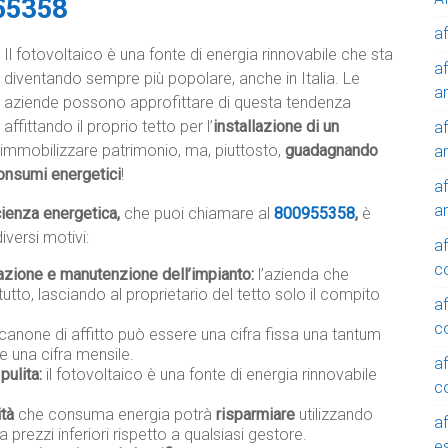
55358
af
Il fotovoltaico è una fonte di energia rinnovabile che sta
af
diventando sempre più popolare, anche in Italia. Le
a
aziende possono approfittare di questa tendenza
affittando il proprio tetto per l’
installazione di un
af
immobilizzare patrimonio, ma, piuttosto,
guadagnando
a
onsumi energetici
!
af
a
icienza energetica,
che puoi chiamare al
800955358
,
è
versi motivi:
af
c
lazione e manutenzione dell’impianto:
l’azienda che
tutto, lasciando al proprietario del tetto solo il compito
af
c
 canone di affitto può essere una cifra fissa una tantum
e una cifra mensile.
af
pulita:
il fotovoltaico è una fonte di energia rinnovabile
c
ità
che consuma energia potrà
risparmiare
utilizzando
af
a prezzi inferiori rispetto a qualsiasi gestore.
e