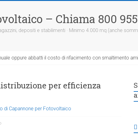
otovoltaico – Chiama 800 95
 magazzini, depositi e stabilimenti · Minimo 4.000 mq (anche somm
uale oppure abbatti il costo di rifacimento con smaltimento am
 distribuzione per efficienza
S
a
tto di Capannone per Fotovoltaico
o