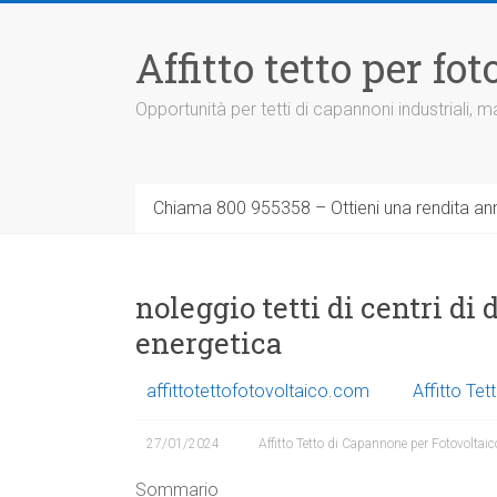
Vai
al
Affitto tetto per f
contenuto
Opportunità per tetti di capannoni industriali,
Chiama 800 955358 – Ottieni una rendita ann
noleggio tetti di centri di
energetica
affittotettofotovoltaico.com
Affitto Te
27/01/2024
Affitto Tetto di Capannone per Fotovoltaic
Sommario