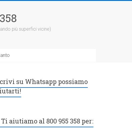
5358
ando più superfici vicine)
ianto
crivi su Whatsapp possiamo
iutarti!
Ti aiutiamo al 800 955 358 per: