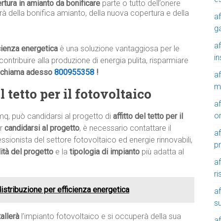
rtura in amianto da bonificare
parte o tutto dell’onere
rà della bonifica amianto, della nuova copertura e della
af
g
af
icienza energetica
è una soluzione vantaggiosa per le
in
contribuire alla produzione di energia pulita, risparmiare
chiama adesso
800955358
!
af
m
 tetto per il fotovoltaico
af
o
mq, può candidarsi al progetto di
affitto del tetto per il
er
candidarsi al progetto
, è necessario contattare il
af
ssionista del settore fotovoltaico ed energie rinnovabili,
p
ilità del progetto
e la
tipologia di impianto
più adatta al
af
r
 distribuzione per efficienza energetica
af
su
tallerà
l’impianto fotovoltaico e si occuperà della sua
af