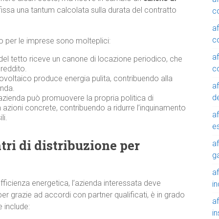
fissa una tantum calcolata sulla durata del contratto
c
a
c
ico per le imprese sono molteplici:
a
 del tetto riceve un canone di locazione periodico, che
reddito.
c
ovoltaico produce energia pulita, contribuendo alla
a
enda.
de
azienda può promuovere la propria politica di
n azioni concrete, contribuendo a ridurre l’inquinamento
a
li.
e
tri di distribuzione per
a
g
a
 efficienza energetica, l’azienda interessata deve
in
r grazie ad accordi con partner qualificati, è in grado
a
e include:
in