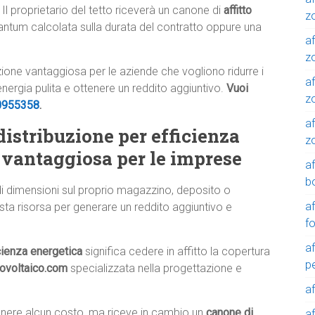
 Il proprietario del tetto riceverà un canone di
affitto
z
tantum calcolata sulla durata del contratto oppure una
af
zo
luzione vantaggiosa per le aziende che vogliono ridurre i
af
 energia pulita e ottenere un reddito aggiuntivo.
Vuoi
z
0955358
.
af
 distribuzione per efficienza
z
 vantaggiosa per le imprese
a
b
di dimensioni sul proprio magazzino, deposito o
a
sta risorsa per generare un reddito aggiuntivo e
f
a
icienza energetica
significa cedere in affitto la copertura
p
tovoltaico.com
specializzata nella progettazione e
a
tenere alcun costo, ma riceve in cambio un
canone di
a