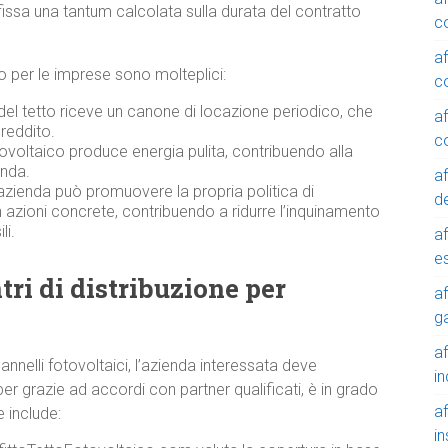
fissa una tantum calcolata sulla durata del contratto
c
a
ico per le imprese sono molteplici:
c
 del tetto riceve un canone di locazione periodico, che
a
reddito.
c
ovoltaico produce energia pulita, contribuendo alla
enda.
a
azienda può promuovere la propria politica di
de
n azioni concrete, contribuendo a ridurre l’inquinamento
li.
a
e
tri di distribuzione per
a
g
a
pannelli fotovoltaici, l’azienda interessata deve
in
r grazie ad accordi con partner qualificati, è in grado
a
e include:
in