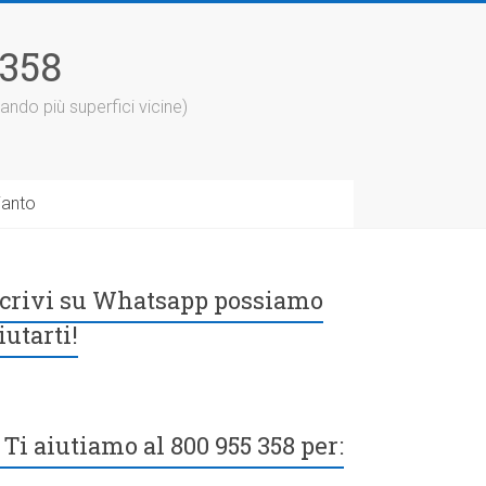
5358
ando più superfici vicine)
ianto
crivi su Whatsapp possiamo
iutarti!
Ti aiutiamo al 800 955 358 per: