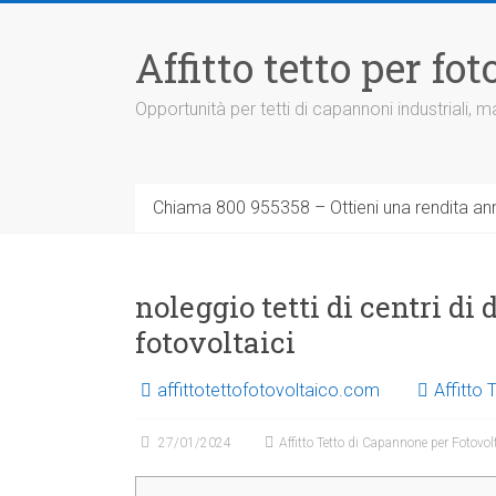
Vai
al
Affitto tetto per f
contenuto
Opportunità per tetti di capannoni industriali,
Chiama 800 955358 – Ottieni una rendita ann
noleggio tetti di centri di
fotovoltaici
affittotettofotovoltaico.com
Affitto
27/01/2024
Affitto Tetto di Capannone per Fotovol