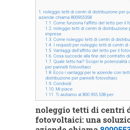
1.
noleggio tetti di centri di distribuzione per p
aziende chiama 800955358
1.1.
Come funziona l’affitto del tetto per il 
1.2.
noleggio tetti di centri di distribuzione
imprese
1.3.
Come noleggio tetti di centri di distribu
1.4.
I requisiti per noleggio tetti di centri di
1.5.
Vantaggi dell’affitto del tetto per il fot
1.6.
Cosa succede alla fine del contratto di 
1.7.
Quale tetto hai? Scopri le potenzialità d
per pannelli fotovoltaici
1.8.
Ecco i vantaggi per le aziende con tetto 
distribuzione per pannelli fotovoltaici
1.9.
Condividi:
1.10.
Mi piace:
1.11.
Ti aiutiamo al 800 955 538 per:
noleggio tetti di centri
fotovoltaici: una soluz
aziende chiama
800955