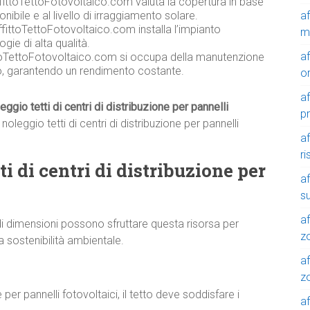
ffittoTettoFotovoltaico.com valuta la copertura in base
a
onibile e al livello di irraggiamento solare.
fittoTettoFotovoltaico.com installa l’impianto
m
gie di alta qualità.
a
toTettoFotovoltaico.com si occupa della manutenzione
co, garantendo un rendimento costante.
o
a
eggio tetti di centri di distribuzione per pannelli
p
oleggio tetti di centri di distribuzione per pannelli
a
r
ti di centri di distribuzione per
a
su
af
i dimensioni possono sfruttare questa risorsa per
z
a sostenibilità ambientale.
af
zo
e per pannelli fotovoltaici, il tetto deve soddisfare i
af