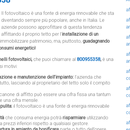
af
Il fotovoltaico è una fonte di energia rinnovabile che sta
af
diventando sempre più popolare, anche in Italia. Le
a
aziende possono approfittare di questa tendenza
affittando il proprio tetto per l’
installazione di un
af
immobilizzare patrimonio, ma, piuttosto,
guadagnando
a
onsumi energetici
!
af
elli fotovoltaici,
che puoi chiamare al
800955358
,
è una
a
i motivi:
af
lazione e manutenzione dell’impianto:
l’azienda che
c
tutto, lasciando al proprietario del tetto solo il compito
af
 canone di affitto può essere una cifra fissa una tantum
c
e una cifra mensile.
af
pulita:
il fotovoltaico è una fonte di energia rinnovabile
c
ità
che consuma energia potrà
risparmiare
utilizzando
af
a prezzi inferiori rispetto a qualsiasi gestore.
rtura in amianto da bonificare
parte o tutto dell’onere
e