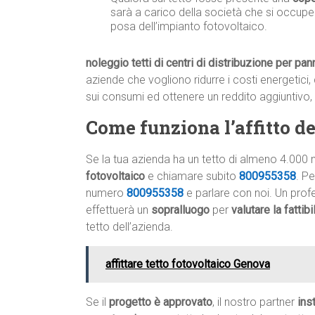
sarà a carico della società che si occupe
posa dell’impianto fotovoltaico.
noleggio tetti di centri di distribuzione per pann
aziende che vogliono ridurre i costi energetici, 
sui consumi ed ottenere un reddito aggiuntivo,
Come funziona l’affitto del
Se la tua azienda ha un tetto di almeno 4.000 
fotovoltaico
e chiamare subito
800955358
. P
numero
800955358
e parlare con noi. Un profe
effettuerà un
sopralluogo
per
valutare la fattib
tetto dell’azienda.
affittare tetto fotovoltaico Genova
Se il
progetto è approvato
, il nostro partner
ins