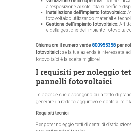
Valutazione della copertura:
i partner di A
all’esposizione al sole, alla superficie disp
Installazione dell’impianto fotovoltaico:
Af
fotovoltaico utilizzando materiali e tecnolo
Gestione dell’impianto fotovoltaico:
Affit
e della gestione dell’impianto fotovoltai
Chiama ora il numero verde
800955358
per nol
fotovoltaici :
se la tua azienda è interessata ad n
fotovoltaici è la scelta migliore!
I requisiti per noleggio tet
pannelli fotovoltaici
Le aziende che dispongono di un tetto di grand
generare un reddito aggiuntivo e contribuire all
Requisiti tecnici
Per poter noleggio tetti di centri di distribuzion