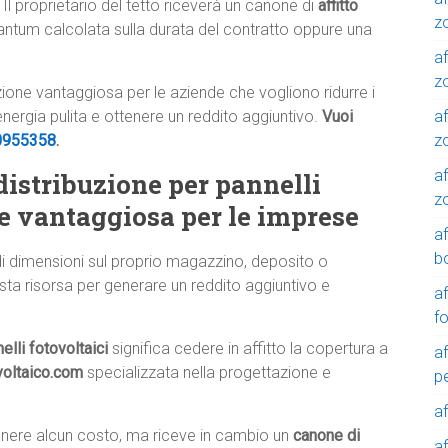
 Il proprietario del tetto riceverà un canone di
affitto
z
tantum calcolata sulla durata del contratto oppure una
af
zo
luzione vantaggiosa per le aziende che vogliono ridurre i
af
 energia pulita e ottenere un reddito aggiuntivo.
Vuoi
z
0955358
.
af
 distribuzione per pannelli
z
ne vantaggiosa per le imprese
a
b
di dimensioni sul proprio magazzino, deposito o
sta risorsa per generare un reddito aggiuntivo e
a
f
elli fotovoltaici
significa cedere in affitto la copertura a
a
voltaico.com
specializzata nella progettazione e
p
a
tenere alcun costo, ma riceve in cambio un
canone di
a