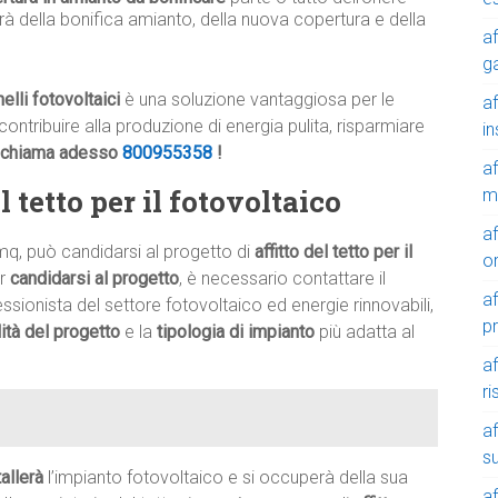
rà della bonifica amianto, della nuova copertura e della
af
g
elli fotovoltaici
è una soluzione vantaggiosa per le
af
contribuire alla produzione di energia pulita, risparmiare
in
chiama adesso
800955358
!
af
 tetto per il fotovoltaico
m
af
mq, può candidarsi al progetto di
affitto del tetto per il
o
er
candidarsi al progetto
, è necessario contattare il
af
ssionista del settore fotovoltaico ed energie rinnovabili,
p
ilità del progetto
e la
tipologia di impianto
più adatta al
af
r
af
su
tallerà
l’impianto fotovoltaico e si occuperà della sua
af