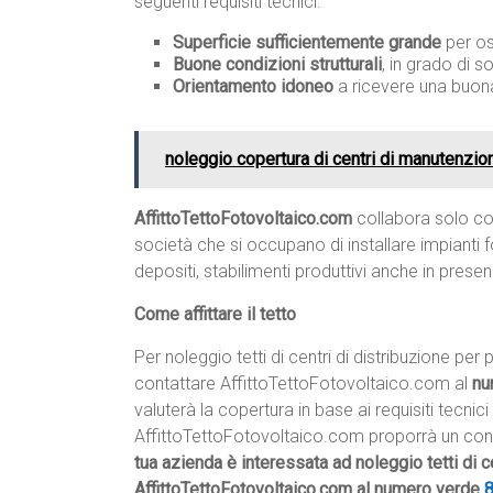
seguenti requisiti tecnici:
Superficie sufficientemente grande
per os
Buone condizioni strutturali
, in grado di s
Orientamento idoneo
a ricevere una buona
noleggio copertura di centri di manutenzion
AffittoTettoFotovoltaico.com
collabora solo con
società che si occupano di installare impianti fo
depositi, stabilimenti produttivi anche in prese
Come affittare il tetto
Per noleggio tetti di centri di distribuzione per 
contattare AffittoTettoFotovoltaico.com al
nu
valuterà la copertura in base ai requisiti tecnici
AffittoTettoFotovoltaico.com proporrà un contra
tua azienda è interessata ad noleggio tetti di ce
AffittoTettoFotovoltaico.com al numero verde