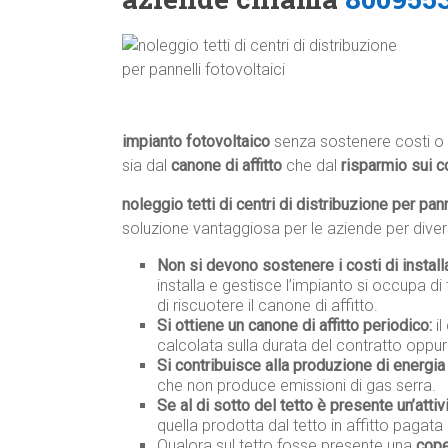
impianto fotovoltaico
senza sostenere costi o 
sia dal
canone di affitto
che dal
risparmio sui c
noleggio tetti di centri di distribuzione per pann
soluzione vantaggiosa per le aziende per divers
Non si devono sostenere i costi di instal
installa e gestisce l’impianto si occupa di 
di riscuotere il canone di affitto.
Si ottiene un canone di affitto periodico:
il
calcolata sulla durata del contratto oppur
Si contribuisce alla produzione di energia 
che non produce emissioni di gas serra.
Se al di sotto del tetto è presente un’attiv
quella prodotta dal tetto in affitto pagata 
Qualora sul tetto fosse presente una
cope