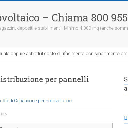
otovoltaico – Chiama 800 95
 magazzini, depositi e stabilimenti · Minimo 4.000 mq (anche somm
uale oppure abbatti il costo di rifacimento con smaltimento am
 distribuzione per pannelli
S
a
 Tetto di Capannone per Fotovoltaico
taico