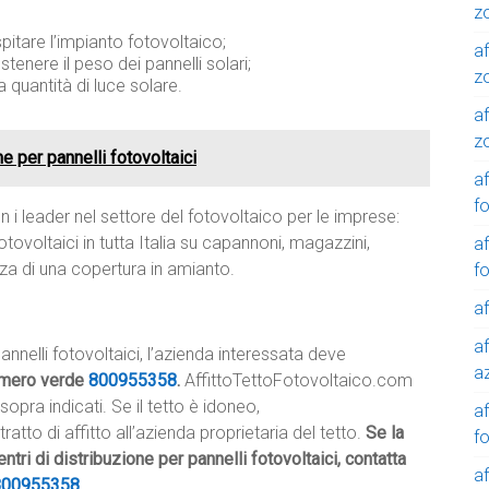
z
pitare l’impianto fotovoltaico;
af
ostenere il peso dei pannelli solari;
z
 quantità di luce solare.
af
z
e per pannelli fotovoltaici
af
f
 i leader nel settore del fotovoltaico per le imprese:
tovoltaici in tutta Italia su capannoni, magazzini,
af
nza di una copertura in amianto.
f
af
af
pannelli fotovoltaici, l’azienda interessata deve
a
mero verde
800955358
.
AffittoTettoFotovoltaico.com
 sopra indicati. Se il tetto è idoneo,
a
tto di affitto all’azienda proprietaria del tetto.
Se la
f
ntri di distribuzione per pannelli fotovoltaici, contatta
a
800955358
.