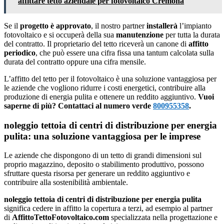
affittare tetto aziendale per fotovoltaico Cremona
Se il
progetto è approvato
, il nostro partner
installerà
l’impianto
fotovoltaico e si occuperà della sua
manutenzione
per tutta la durata
del contratto. Il proprietario del tetto riceverà un canone di
affitto
periodico
, che può essere una cifra fissa una tantum calcolata sulla
durata del contratto oppure una cifra mensile.
L’affitto del tetto per il fotovoltaico è una soluzione vantaggiosa per
le aziende che vogliono ridurre i costi energetici, contribuire alla
produzione di energia pulita e ottenere un reddito aggiuntivo.
Vuoi
saperne di più? Contattaci al numero verde
800955358
.
noleggio tettoia di centri di distribuzione per energia
pulita: una soluzione vantaggiosa per le imprese
Le aziende che dispongono di un tetto di grandi dimensioni sul
proprio magazzino, deposito o stabilimento produttivo, possono
sfruttare questa risorsa per generare un reddito aggiuntivo e
contribuire alla sostenibilità ambientale.
noleggio tettoia di centri di distribuzione per energia pulita
significa cedere in affitto la copertura a terzi, ad esempio al partner
di
AffittoTettoFotovoltaico.com
specializzata nella progettazione e