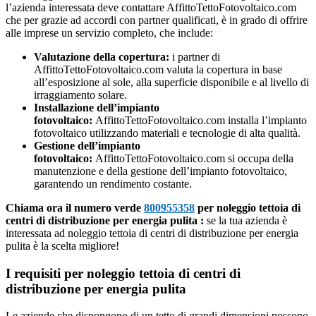
l’azienda interessata deve contattare AffittoTettoFotovoltaico.com
che per grazie ad accordi con partner qualificati, è in grado di offrire
alle imprese un servizio completo, che include:
Valutazione della copertura:
i partner di
AffittoTettoFotovoltaico.com valuta la copertura in base
all’esposizione al sole, alla superficie disponibile e al livello di
irraggiamento solare.
Installazione dell’impianto
fotovoltaico:
AffittoTettoFotovoltaico.com installa l’impianto
fotovoltaico utilizzando materiali e tecnologie di alta qualità.
Gestione dell’impianto
fotovoltaico:
AffittoTettoFotovoltaico.com si occupa della
manutenzione e della gestione dell’impianto fotovoltaico,
garantendo un rendimento costante.
Chiama ora il numero verde
800955358
per noleggio tettoia di
centri di distribuzione per energia pulita :
se la tua azienda è
interessata ad noleggio tettoia di centri di distribuzione per energia
pulita è la scelta migliore!
I requisiti per noleggio tettoia di centri di
distribuzione per energia pulita
Le aziende che dispongono di un tetto di grandi dimensioni possono