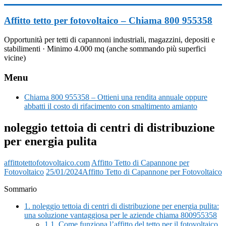
Vai
al
Affitto tetto per fotovoltaico – Chiama 800 955358
contenuto
Opportunità per tetti di capannoni industriali, magazzini, depositi e
stabilimenti · Minimo 4.000 mq (anche sommando più superfici
vicine)
Menu
Chiama 800 955358 – Ottieni una rendita annuale oppure
abbatti il costo di rifacimento con smaltimento amianto
noleggio tettoia di centri di distribuzione
per energia pulita
affittotettofotovoltaico.com
Affitto Tetto di Capannone per
Fotovoltaico
25/01/2024
Affitto Tetto di Capannone per Fotovoltaico
Sommario
1.
noleggio tettoia di centri di distribuzione per energia pulita:
una soluzione vantaggiosa per le aziende chiama 800955358
1.1.
Come funziona l’affitto del tetto per il fotovoltaico