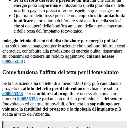
Se al di sotto del tetto è presente un’attività
che consuma
energia potrà
risparmiare
utilizzando quella prodotta dal tetto
in affitto pagata a prezzi inferiori rispetto a qualsiasi gestore.
Qualora sul tetto fosse presente una
copertura in amianto da
bonificare
parte o tutto dell’onere sarà a carico della società
che si occuperà della bonifica amianto, della nuova copertura
e della posa dell’impianto fotovoltaico.
noleggio tettoia di centri di distribuzione per energia pulita
è
una soluzione vantaggiosa per le aziende che vogliono ridurre i costi
energetici, contribuire alla produzione di energia pulita, risparmiare
sui consumi ed ottenere un reddito aggiuntivo,
chiama adesso
800955358
!
Come funziona l’affitto del tetto per il fotovoltaico
Se la tua azienda ha un tetto di almeno 4.000 mq, può candidarsi al
progetto di
affitto del tetto per il fotovoltaico
e chiamare subito
800955358
. Per
candidarsi al progetto
, è necessario contattare il
numero
800955358
e parlare con noi. Un professionista del settore
fotovoltaico ed energie rinnovabili, effettuerà un
sopralluogo
per
valutare la fattibilità del progetto
e la
tipologia di impianto
più
adatta al tetto dell’azienda.