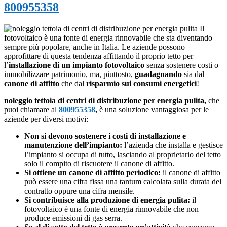
800955358
Il
fotovoltaico è una fonte di energia rinnovabile che sta diventando
sempre più popolare, anche in Italia. Le aziende possono
approfittare di questa tendenza affittando il proprio tetto per
l’
installazione di un impianto fotovoltaico
senza sostenere costi o
immobilizzare patrimonio, ma, piuttosto,
guadagnando
sia dal
canone di affitto
che dal
risparmio sui consumi energetici
!
noleggio tettoia di centri di distribuzione per energia pulita,
che
puoi chiamare al
800955358
,
è una soluzione vantaggiosa per le
aziende per diversi motivi:
Non si devono sostenere i costi di installazione e
manutenzione dell’impianto:
l’azienda che installa e gestisce
l’impianto si occupa di tutto, lasciando al proprietario del tetto
solo il compito di riscuotere il canone di affitto.
Si ottiene un canone di affitto periodico:
il canone di affitto
può essere una cifra fissa una tantum calcolata sulla durata del
contratto oppure una cifra mensile.
Si contribuisce alla produzione di energia pulita:
il
fotovoltaico è una fonte di energia rinnovabile che non
produce emissioni di gas serra.