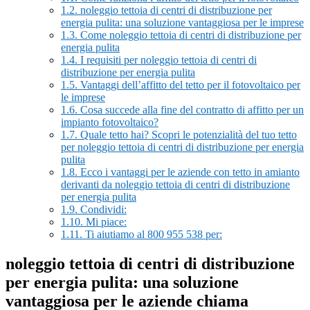
1.2.
noleggio tettoia di centri di distribuzione per
energia pulita: una soluzione vantaggiosa per le imprese
1.3.
Come noleggio tettoia di centri di distribuzione per
energia pulita
1.4.
I requisiti per noleggio tettoia di centri di
distribuzione per energia pulita
1.5.
Vantaggi dell’affitto del tetto per il fotovoltaico per
le imprese
1.6.
Cosa succede alla fine del contratto di affitto per un
impianto fotovoltaico?
1.7.
Quale tetto hai? Scopri le potenzialità del tuo tetto
per noleggio tettoia di centri di distribuzione per energia
pulita
1.8.
Ecco i vantaggi per le aziende con tetto in amianto
derivanti da noleggio tettoia di centri di distribuzione
per energia pulita
1.9.
Condividi:
1.10.
Mi piace:
1.11.
Ti aiutiamo al 800 955 538 per:
noleggio tettoia di centri di distribuzione
per energia pulita: una soluzione
vantaggiosa per le aziende chiama