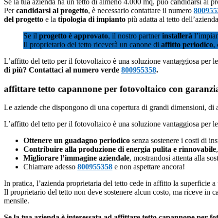
Se la tua azienda ha un tetto di almeno 4.000 mq, può candidarsi al p
Per
candidarsi al progetto
, è necessario contattare il numero
800955
del progetto
e la
tipologia di impianto
più adatta al tetto dell’azienda
Se il
progetto è approvato
, il nostro partner
installerà
l’impia
Il proprietario del tetto riceverà un canone di
affitto periodico
,
L’affitto del tetto per il fotovoltaico è una soluzione vantaggiosa per 
di più? Contattaci al numero verde
800955358
.
affittare tetto capannone per fotovoltaico con garanzi
Le aziende che dispongono di una copertura di grandi dimensioni, di a
L’affitto del tetto per il fotovoltaico è una soluzione vantaggiosa per 
Ottenere un guadagno periodico
senza sostenere i costi di in
Contribuire alla produzione di energia pulita e rinnovabile
Migliorare l’immagine aziendale
, mostrandosi attenta alla sos
Chiamare adesso
800955358
e non aspettare ancora!
In pratica, l’azienda proprietaria del tetto cede in affitto la superficie 
Il proprietario del tetto non deve sostenere alcun costo, ma riceve in 
mensile.
Se la tua azienda è interessata ad affittare tetto capannone per 