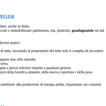
955358
are, anche in Italia.
costi o immobilizzare patrimonio, ma, piuttosto,
guadagnando
sia dal
iversi motivi:
i tutto, lasciando al proprietario del tetto solo il compito di riscuotere
 oppure una cifra mensile.
serra.
ata a prezzi inferiori rispetto a qualsiasi gestore.
uperà della bonifica amianto, della nuova copertura e della posa
contribuire alla produzione di energia pulita, risparmiare sui consumi