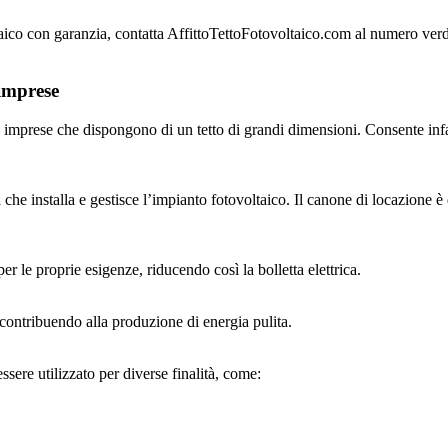
oltaico con garanzia, contatta AffittoTettoFotovoltaico.com al numero ve
 imprese
le imprese che dispongono di un tetto di grandi dimensioni. Consente infat
e installa e gestisce l’impianto fotovoltaico. Il canone di locazione è d
r le proprie esigenze, riducendo così la bolletta elettrica.
 contribuendo alla produzione di energia pulita.
essere utilizzato per diverse finalità, come: