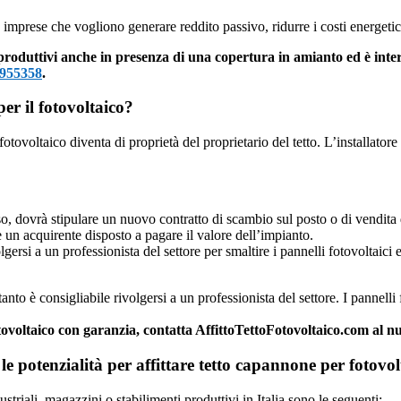
le imprese che vogliono generare reddito passivo, ridurre i costi energeti
produttivi anche in presenza di una copertura in amianto ed è inter
955358
.
per il fotovoltaico?
o fotovoltaico diventa di proprietà del proprietario del tetto. L’installato
o, dovrà stipulare un nuovo contratto di scambio sul posto o di vendita d
 un acquirente disposto a pagare il valore dell’impianto.
gersi a un professionista del settore per smaltire i pannelli fotovoltaici
to è consigliabile rivolgersi a un professionista del settore. I pannelli
fotovoltaico con garanzia, contatta AffittoTettoFotovoltaico.com al
o le potenzialità per affittare tetto capannone per fotov
ustriali, magazzini o stabilimenti produttivi in Italia sono le seguenti: