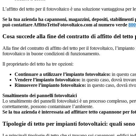
L’affitto del tetto per il fotovoltaico è una soluzione vantaggiosa per 
Se la tua azienda ha capannoni, magazzini, depositi, stabilimenti 
può contattare AffittoTettoFotovoltaico.com al numero verde
800
Cosa succede alla fine del contratto di affitto del tetto 
Alla fine del contratto di affitto del tetto per il fotovoltaico, l’impiant
fotovoltaico in buone condizioni di funzionamento.
Il proprietario del tetto ha tre opzioni:
Continuare a utilizzare l’impianto fotovoltaico:
in questo cas
Vendere l’impianto fotovoltaico:
in questo caso, dovrà trovare
Rimuovere l’impianto fotovoltaico:
in questo caso, dovrà rivol
Smaltimento dei pannelli fotovoltaici
Lo smaltimento dei pannelli fotovoltaici è un processo complesso, pertan
correttamente, possono contaminare l’ambiente.
Se la tua azienda è interessata ad affittare tetto capannone per 
Tipologie di tetto per impianti fotovoltaici: quali son
Le principali tipologie di tetto che si trovano sui capannoni, edifici ind