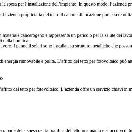
tta la spesa per l’installazione dell’impianto. In questo modo, l’azienda p
r l’azienda proprietaria del tetto. Il canone di locazione può essere utili
 un materiale cancerogeno e rappresenta un pericolo per la salute dei lavor
i della bonifica.
ul lavoro. I pannelli solari sono installati su strutture metalliche che posso
di energia rinnovabile e pulita. L’affitto del tetto per fotovoltaico può ai
no
l’affitto del tetto per fotovoltaico. L’azienda offre un servizio chiavi 
a o parte della spesa per la bonifica del tetto in amianto e si occupa di t