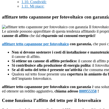
1.10.
Condividi:
1.11.
Mi piace:
affittare tetto capannone per fotovoltaico con garanz
Il fotovoltai
Le aziende possono approfittare di questa tendenza affittando il proprio
canone di affitto
che dal
risparmio sui consumi energetici
!
affittare tetto capannone per fotovoltaico
con garanzia,
che puoi 
Non si devono sostenere i costi di installazione e manutenzi
il canone di affitto.
Si ottiene un canone di affitto periodico:
il canone di affitto 
Si contribuisce alla produzione di energia pulita:
il fotovolt
Se al di sotto del tetto è presente un’attività
che consuma ene
Qualora sul tetto fosse presente una
copertura in amianto da 
dell’impianto fotovoltaico.
affittare tetto capannone per fotovoltaico con garanzia
è una soluzi
ed ottenere un reddito aggiuntivo,
chiama adesso
800955358
!
Come funziona l’affitto del tetto per il fotovoltaico