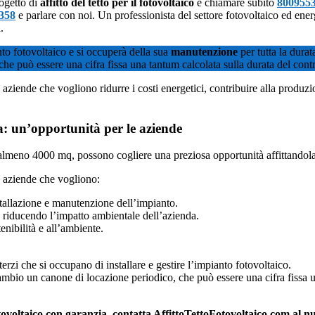
rogetto di
affitto del tetto per il fotovoltaico
e chiamare subito
800955
358
e parlare con noi. Un professionista del settore fotovoltaico ed ener
.
nto fotovoltaico e si occuperà della sua
manutenzione
per tutta la durat
 che può essere una cifra fissa una tantum calcolata sulla durata del cont
le aziende che vogliono ridurre i costi energetici, contribuire alla produz
a: un’opportunità per le aziende
lmeno 4000 mq, possono cogliere una preziosa opportunità affittandola p
le aziende che vogliono:
stallazione e manutenzione dell’impianto.
, riducendo l’impatto ambientale dell’azienda.
tenibilità e all’ambiente.
a terzi che si occupano di installare e gestire l’impianto fotovoltaico.
cambio un canone di locazione periodico, che può essere una cifra fissa u
fotovoltaico con garanzia, contatta AffittoTettoFotovoltaico.com al