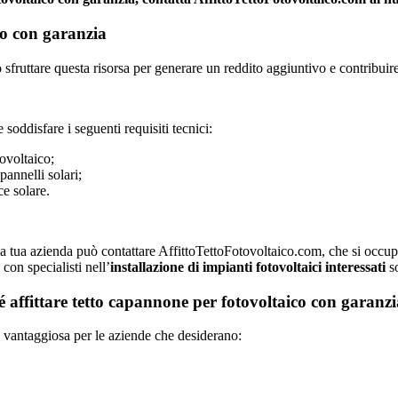
ico con garanzia
sfruttare questa risorsa per generare un reddito aggiuntivo e contribuire 
 soddisfare i seguenti requisiti tecnici:
ovoltaico;
pannelli solari;
ce solare.
o, la tua azienda può contattare AffittoTettoFotovoltaico.com, che si occup
con specialisti nell’
installazione di impianti fotovoltaici interessati
so
ché affittare tetto capannone per fotovoltaico con garanz
e vantaggiosa per le aziende che desiderano: