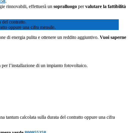
358
.
gie rinnovabili, effettuerà un
sopralluogo
per
valutare la fattibilità
a del contratto.
ratto oppure una cifra mensile.
ione di energia pulita e ottenere un reddito aggiuntivo.
Vuoi saperne
er l’installazione di un impianto fotovoltaico.
na tantum calcolata sulla durata del contratto oppure una cifra
 numero verde
800955358
.