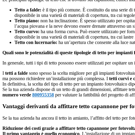
Tetto a falde:
è il tipo più comune. È costituito da una serie di 
disponibile in una varietà di materiali di copertura, tra cui tegole
Tetto piano:
non ha inclinazione. È spesso utilizzato per ospit
l’acqua piovana e la neve devono essere drenate attraverso un sist
Tetto curvo:
ha una forma curva. Può essere utilizzato per fornir
disponibile in una varietà di materiali di copertura, tra cui lastr
Tetto con lucernario:
ha un’apertura che consente alla luce natur
Quali sono le potenzialità di queste tipologie di tetto per impianti 
In generale, tutti i tipi di tetto possono essere utilizzati per ospitare un 
I
tetti a falde
sono spesso la scelta migliore per gli impianti fotovolta
ma possono richiedere un’installazione più complessa. I
tetti curvi e
In definitiva, la scelta del tipo di tetto per un impianto fotovoltaico dip
Se la tua azienda dispone di un tetto di grandi dimensioni, affittare t
numero verde
800955358
per valutare la fattibilità del progetto di a
Vantaggi derivanti da affittare tetto capannone per fo
Se la tua azienda ha ancora il tetto in amianto, l’affitto del tetto per 
Riduzione dei costi grazie a affittare tetto capannone per fotovol
Il primo vantaggio è quello economico
. L’installazione di un impiant