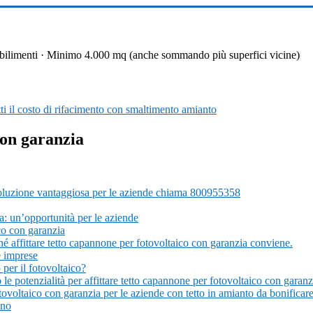
 stabilimenti · Minimo 4.000 mq (anche sommando più superfici vicine)
i il costo di rifacimento con smaltimento amianto
con garanzia
 soluzione vantaggiosa per le aziende chiama 800955358
a: un’opportunità per le aziende
ico con garanzia
rché affittare tetto capannone per fotovoltaico con garanzia conviene.
le imprese
 per il fotovoltaico?
o le potenzialità per affittare tetto capannone per fotovoltaico con garan
tovoltaico con garanzia per le aziende con tetto in amianto da bonificare
ano