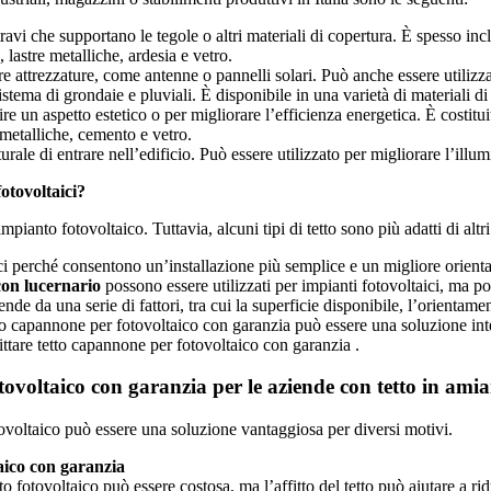
travi che supportano le tegole o altri materiali di copertura. È spesso inc
, lastre metalliche, ardesia e vetro.
are attrezzature, come antenne o pannelli solari. Può anche essere utili
ema di grondaie e pluviali. È disponibile in una varietà di materiali di c
e un aspetto estetico o per migliorare l’efficienza energetica. È costitui
e metalliche, cemento e vetro.
ale di entrare nell’edificio. Può essere utilizzato per migliorare l’illum
fotovoltaici?
impianto fotovoltaico. Tuttavia, alcuni tipi di tetto sono più adatti di altri
ici perché consentono un’installazione più semplice e un migliore orienta
 con lucernario
possono essere utilizzati per impianti fotovoltaici, ma p
ende da una serie di fattori, tra cui la superficie disponibile, l’orientamen
etto capannone per fotovoltaico con garanzia può essere una soluzione in
ffittare tetto capannone per fotovoltaico con garanzia .
tovoltaico con garanzia per le aziende con tetto in amia
fotovoltaico può essere una soluzione vantaggiosa per diversi motivi.
taico con garanzia
o fotovoltaico può essere costosa, ma l’affitto del tetto può aiutare a rid