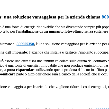
ia: una soluzione vantaggiosa per le aziende chiama
800
co è una fonte di energia rinnovabile che sta diventando sempre più popol
 tetto per l’
installazione di un impianto fotovoltaico
senza sostenere 
chiamare al
800955358
,
è una soluzione vantaggiosa per le aziende per d
one dell’impianto:
l’azienda che installa e gestisce l’impianto si occupa d
può essere una cifra fissa una tantum calcolata sulla durata del contratto
aico è una fonte di energia rinnovabile che non produce emissioni di gas 
rgia potrà
risparmiare
utilizzando quella prodotta dal tetto in affitto pag
bonificare
parte o tutto dell’onere sarà a carico della società che si occ
one vantaggiosa per le aziende che vogliono ridurre i costi energetici, 