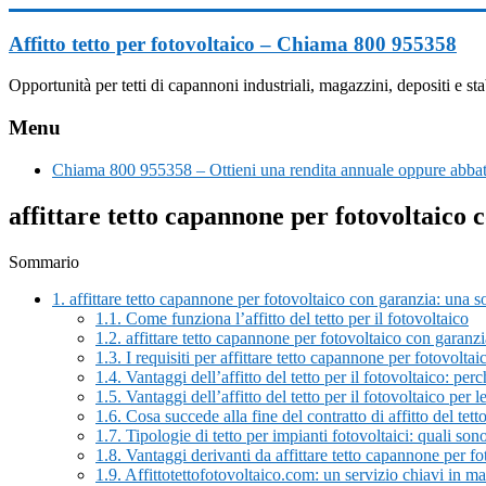
Vai
al
Affitto tetto per fotovoltaico – Chiama 800 955358
contenuto
Opportunità per tetti di capannoni industriali, magazzini, depositi e
Menu
Chiama 800 955358 – Ottieni una rendita annuale oppure abbatt
affittare tetto capannone per fotovoltaico 
Sommario
1.
affittare tetto capannone per fotovoltaico con garanzia: una
1.1.
Come funziona l’affitto del tetto per il fotovoltaico
1.2.
affittare tetto capannone per fotovoltaico con garanzi
1.3.
I requisiti per affittare tetto capannone per fotovolta
1.4.
Vantaggi dell’affitto del tetto per il fotovoltaico: pe
1.5.
Vantaggi dell’affitto del tetto per il fotovoltaico per 
1.6.
Cosa succede alla fine del contratto di affitto del tetto
1.7.
Tipologie di tetto per impianti fotovoltaici: quali son
1.8.
Vantaggi derivanti da affittare tetto capannone per fo
1.9.
Affittotettofotovoltaico.com: un servizio chiavi in m