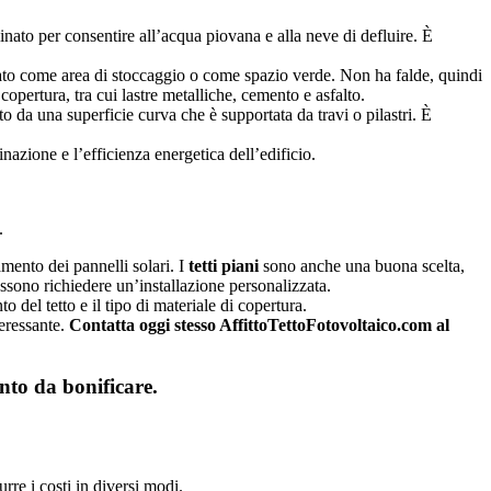
linato per consentire all’acqua piovana e alla neve di defluire. È
zzato come area di stoccaggio o come spazio verde. Non ha falde, quindi
opertura, tra cui lastre metalliche, cemento e asfalto.
to da una superficie curva che è supportata da travi o pilastri. È
inazione e l’efficienza energetica dell’edificio.
.
mento dei pannelli solari. I
tetti piani
sono anche una buona scelta,
ossono richiedere un’installazione personalizzata.
to del tetto e il tipo di materiale di copertura.
teressante.
Contatta oggi stesso AffittoTettoFotovoltaico.com al
nto da bonificare.
urre i costi in diversi modi.