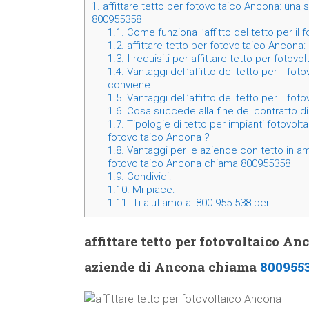
1.
affittare tetto per fotovoltaico Ancona: una
800955358
1.1.
Come funziona l’affitto del tetto per il
1.2.
affittare tetto per fotovoltaico Ancona:
1.3.
I requisiti per affittare tetto per fotov
1.4.
Vantaggi dell’affitto del tetto per il fo
conviene.
1.5.
Vantaggi dell’affitto del tetto per il fo
1.6.
Cosa succede alla fine del contratto di a
1.7.
Tipologie di tetto per impianti fotovoltai
fotovoltaico Ancona ?
1.8.
Vantaggi per le aziende con tetto in am
fotovoltaico Ancona chiama 800955358
1.9.
Condividi:
1.10.
Mi piace:
1.11.
Ti aiutiamo al 800 955 538 per:
affittare tetto per fotovoltaico A
aziende di Ancona chiama
800955