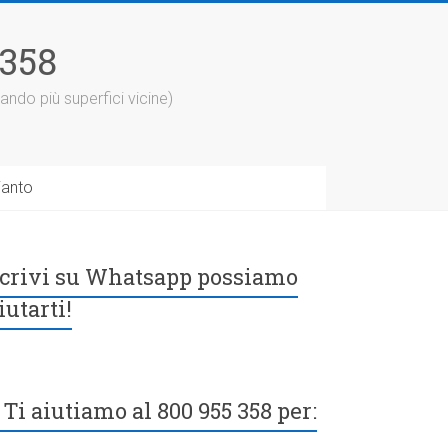
5358
ando più superfici vicine)
ianto
crivi su Whatsapp possiamo
iutarti!
Ti aiutiamo al 800 955 358 per: