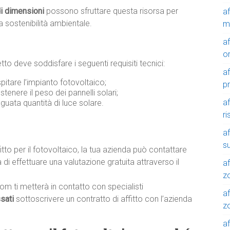
di dimensioni
possono sfruttare questa risorsa per
a
a sostenibilità ambientale.
m
a
o
etto deve soddisfare i seguenti requisiti tecnici:
a
pitare l’impianto fotovoltaico;
p
ostenere il peso dei pannelli solari;
a
guata quantità di luce solare.
r
a
su
fitto per il fotovoltaico, la tua azienda può contattare
i effettuare una valutazione gratuita attraverso il
af
z
com ti metterà in contatto con specialisti
af
ssati
sottoscrivere un contratto di affitto con l’azienda
zo
af