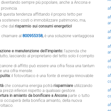
diventando sempre più popolare, anche a Ancona e
af
provincia.
 questa tendenza affittando il proprio tetto per
af
 sostenere costi o immobilizzare patrimonio, ma,
a
o
che dal
risparmio sui consumi energetici
!
af
i chiamare al
800955358
,
è una soluzione vantaggiosa
a
af
lazione e manutenzione dell’impianto:
l’azienda che
a
tutto, lasciando al proprietario del tetto solo il compito
af
 canone di affitto può essere una cifra fissa una tantum
c
e una cifra mensile.
af
pulita:
il fotovoltaico è una fonte di energia rinnovabile
c
ità
che consuma energia potrà
risparmiare
utilizzando
af
a prezzi inferiori rispetto a qualsiasi gestore.
rtura in amianto da bonificare a Ancona
parte o tutto
c
 si occuperà della bonifica amianto, della nuova
af
oltaico.
e