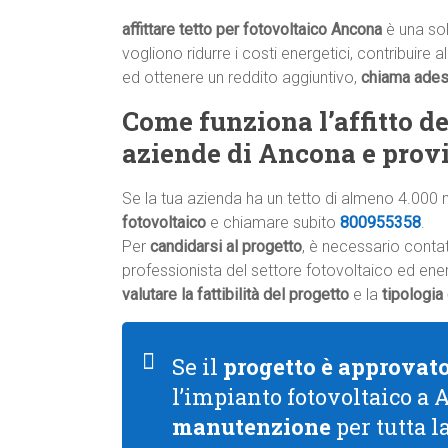
affittare tetto per fotovoltaico Ancona
è una sol
vogliono ridurre i costi energetici, contribuire 
ed ottenere un reddito aggiuntivo,
chiama ade
Come funziona l’affitto del
aziende di Ancona e prov
Se la tua azienda ha un tetto di almeno 4.000 
fotovoltaico
e chiamare subito
800955358
.
Per
candidarsi al progetto
, è necessario conta
professionista del settore fotovoltaico ed energ
valutare la fattibilità del progetto
e la
tipologia
Se il
progetto è approvat
l’impianto fotovoltaico a 
manutenzione
per tutta l