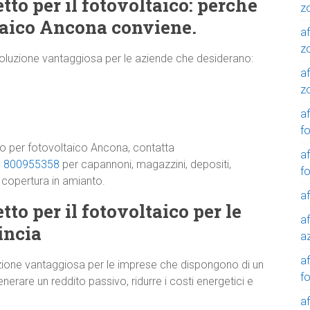
etto per il fotovoltaico: perché
z
ltaico Ancona conviene.
af
z
soluzione vantaggiosa per le aziende che desiderano:
af
z
af
f
tto per fotovoltaico Ancona, contatta
af
e
800955358
per capannoni, magazzini, depositi,
f
a copertura in amianto.
af
tto per il fotovoltaico per le
af
incia
a
a
oluzione vantaggiosa per le imprese che dispongono di un
f
enerare un reddito passivo, ridurre i costi energetici e
a