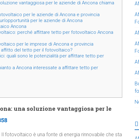
 soluzione vantaggiosa per le aziende di Ancona chiama
A
A
 fotovoltaico per le aziende di Ancona e provincia
 un’opportunità per le aziende di Ancona
F
oltaico Ancona
tovoltaico: perché affittare tetto per fotovoltaico Ancona
Af
Af
tovoltaico per le imprese di Ancona e provincia
ffitto del tetto per il fotovoltaico?
F
ci: quali sono le potenzialità per affittare tetto per
A
ianto a Ancona interessate a affittare tetto per
Af
B
f
N
ncona: una soluzione vantaggiosa per le
358
Il fotovoltaico è una fonte di energia rinnovabile che sta
Af