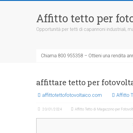
Vai
al
Affitto tetto per f
contenuto
Opportunità per tetti di capannoni industriali,
Chiama 800 955358 – Ottieni una rendita ann
affittare tetto per fotovo
affittotettofotovoltaico.com
Affitto
20/01/2024
Affitto Tetto di Magazzino per Fotovol