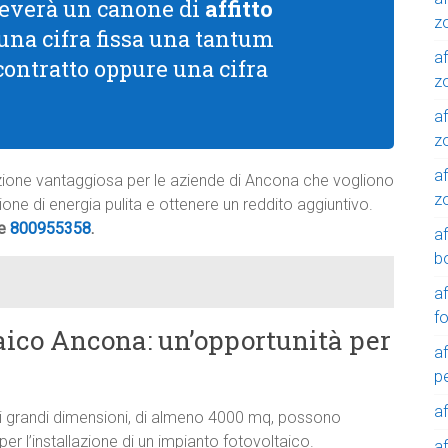
riceverà un canone di
affitto
z
 una cifra fissa una tantum
af
 contratto oppure una cifra
zo
af
z
af
oluzione vantaggiosa per le aziende di Ancona che vogliono
z
uzione di energia pulita e ottenere un reddito aggiuntivo.
de
800955358
.
a
b
a
f
ltaico Ancona: un’opportunità per
a
p
a
i grandi dimensioni, di almeno 4000 mq, possono
er l’installazione di un impianto fotovoltaico.
a