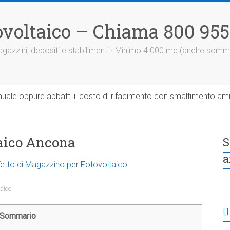
otovoltaico – Chiama 800 95
 magazzini, depositi e stabilimenti · Minimo 4.000 mq (anche somm
uale oppure abbatti il costo di rifacimento con smaltimento am
ltaico Ancona
S
a
 Tetto di Magazzino per Fotovoltaico
taico
Sommario