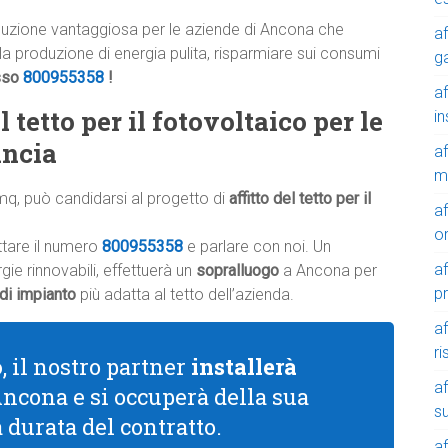
uzione vantaggiosa per le aziende di Ancona che
af
alla produzione di energia pulita, risparmiare sui consumi
g
sso
800955358
!
af
 tetto per il fotovoltaico per le
in
incia
af
m
mq, può candidarsi al progetto di
affitto del tetto per il
af
o
ttare il numero
800955358
e parlare con noi. Un
af
ie rinnovabili, effettuerà un
sopralluogo
a Ancona per
p
 di impianto
più adatta al tetto dell’azienda.
af
r
o
, il nostro partner
installerà
af
Ancona e si occuperà della sua
su
a durata del contratto.
af