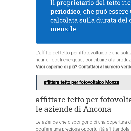
Il proprietario del tetto 
periodico
, che può essere
calcolata sulla durata del
mensile.
L’affitto del tetto per il fotovoltaico è una s
ridurre i costi energetici, contribuire alla prod
Vuoi saperne di più? Contattaci al numero ver
affittare tetto per fotovoltaico Monza
affittare tetto per fotovo
le aziende di Ancona
Le aziende che dispongono di una copertura d
cogliere una preziosa opportunità affittandola p