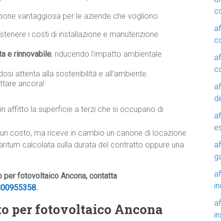
c
luzione vantaggiosa per le aziende che vogliono:
a
tenere i costi di installazione e manutenzione
c
ta e rinnovabile
, riducendo l’impatto ambientale
a
c
osi attenta alla sostenibilità e all’ambiente.
ttare ancora!
a
de
in affitto la superficie a terzi che si occupano di
a
e
lcun costo, ma riceve in cambio un canone di locazione
a
tantum calcolata sulla durata del contratto oppure una
g
a
to per fotovoltaico Ancona, contatta
in
800955358
.
a
etto per fotovoltaico Ancona
in