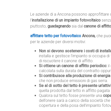
Le aziende di a Ancona possono approfittare di
l’
installazione di un impianto fotovoltaico
senza
piuttosto,
guadagnando
sia dal
canone di affitt
affittare tetto per fotovoltaico
Ancona,
che puo
per le aziende per diversi motivi:
Non si devono sostenere i costi di instal
installa e gestisce l’impianto si occupa di 
di riscuotere il canone di affitto.
Si ottiene un canone di affitto periodico:
il
calcolata sulla durata del contratto oppur
Si contribuisce alla produzione di energia 
che non produce emissioni di gas serra.
Se al di sotto del tetto è presente un’attiv
quella prodotta dal tetto in affitto pagata 
Qualora sul tetto fosse presente una
cope
dell’onere sarà a carico della società che
copertura e della posa dell’impianto fotov