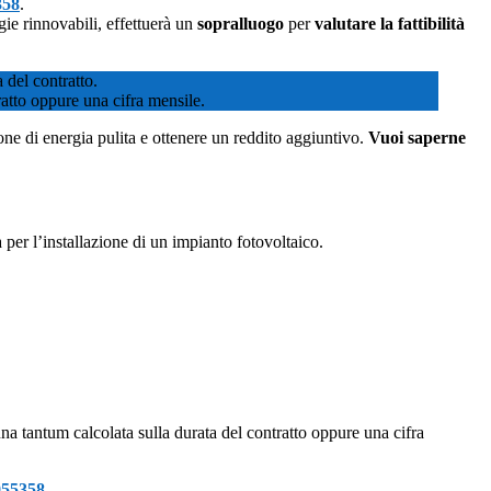
358
.
gie rinnovabili, effettuerà un
sopralluogo
per
valutare la fattibilità
a del contratto.
ratto oppure una cifra mensile.
ione di energia pulita e ottenere un reddito aggiuntivo.
Vuoi saperne
er l’installazione di un impianto fotovoltaico.
na tantum calcolata sulla durata del contratto oppure una cifra
955358
.