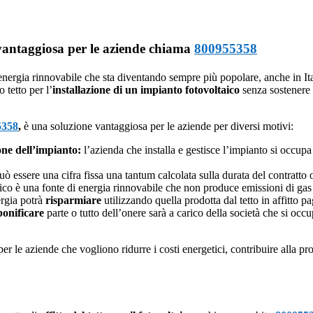
e vantaggiosa per le aziende chiama
800955358
 energia rinnovabile che sta diventando sempre più popolare, anche in Ita
 tetto per l’
installazione di un impianto fotovoltaico
senza sostenere 
5358
,
è una soluzione vantaggiosa per le aziende per diversi motivi:
one dell’impianto:
l’azienda che installa e gestisce l’impianto si occupa d
può essere una cifra fissa una tantum calcolata sulla durata del contratto
aico è una fonte di energia rinnovabile che non produce emissioni di gas 
rgia potrà
risparmiare
utilizzando quella prodotta dal tetto in affitto pag
bonificare
parte o tutto dell’onere sarà a carico della società che si occ
r le aziende che vogliono ridurre i costi energetici, contribuire alla pr