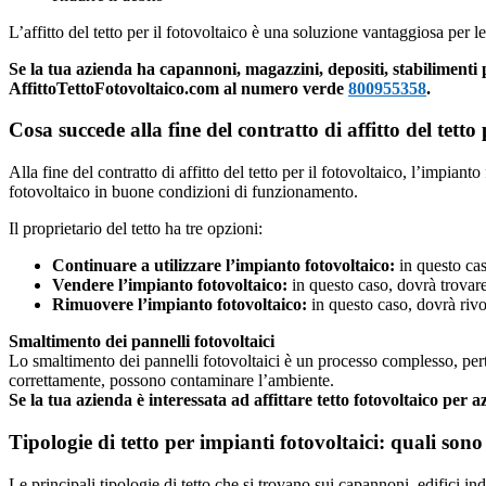
L’affitto del tetto per il fotovoltaico è una soluzione vantaggiosa per 
Se la tua azienda ha capannoni, magazzini, depositi, stabilimenti 
AffittoTettoFotovoltaico.com al numero verde
800955358
.
Cosa succede alla fine del contratto di affitto del tetto 
Alla fine del contratto di affitto del tetto per il fotovoltaico, l’impiant
fotovoltaico in buone condizioni di funzionamento.
Il proprietario del tetto ha tre opzioni:
Continuare a utilizzare l’impianto fotovoltaico:
in questo cas
Vendere l’impianto fotovoltaico:
in questo caso, dovrà trovare
Rimuovere l’impianto fotovoltaico:
in questo caso, dovrà rivol
Smaltimento dei pannelli fotovoltaici
Lo smaltimento dei pannelli fotovoltaici è un processo complesso, pertan
correttamente, possono contaminare l’ambiente.
Se la tua azienda è interessata ad affittare tetto fotovoltaico pe
Tipologie di tetto per impianti fotovoltaici: quali sono 
Le principali tipologie di tetto che si trovano sui capannoni, edifici ind