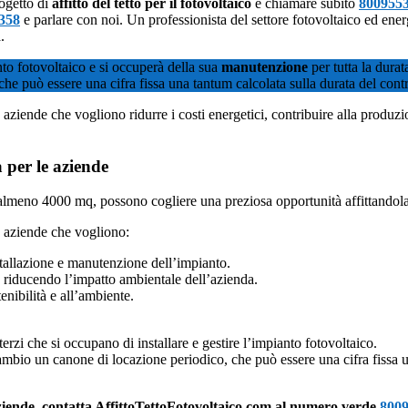
rogetto di
affitto del tetto per il fotovoltaico
e chiamare subito
800955
358
e parlare con noi. Un professionista del settore fotovoltaico ed ener
.
nto fotovoltaico e si occuperà della sua
manutenzione
per tutta la durat
 che può essere una cifra fissa una tantum calcolata sulla durata del cont
le aziende che vogliono ridurre i costi energetici, contribuire alla produz
à per le aziende
lmeno 4000 mq, possono cogliere una preziosa opportunità affittandola p
le aziende che vogliono:
stallazione e manutenzione dell’impianto.
, riducendo l’impatto ambientale dell’azienda.
tenibilità e all’ambiente.
a terzi che si occupano di installare e gestire l’impianto fotovoltaico.
cambio un canone di locazione periodico, che può essere una cifra fissa u
r aziende, contatta AffittoTettoFotovoltaico.com al numero verde
800