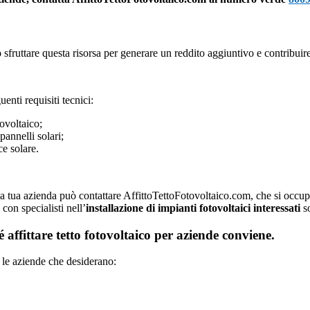
sfruttare questa risorsa per generare un reddito aggiuntivo e contribuire 
uenti requisiti tecnici:
ovoltaico;
pannelli solari;
ce solare.
o, la tua azienda può contattare AffittoTettoFotovoltaico.com, che si occup
con specialisti nell’
installazione di impianti fotovoltaici interessati
so
hé affittare tetto fotovoltaico per aziende conviene.
r le aziende che desiderano: