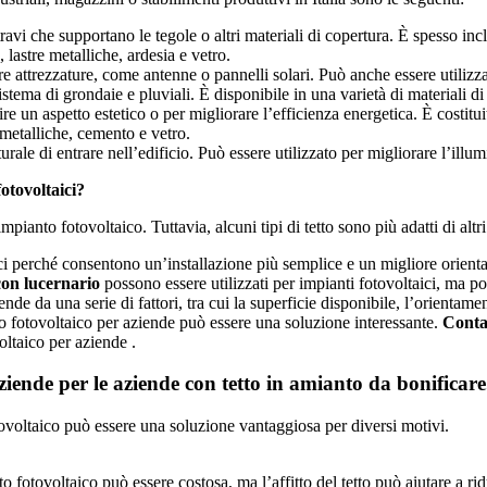
travi che supportano le tegole o altri materiali di copertura. È spesso inc
, lastre metalliche, ardesia e vetro.
are attrezzature, come antenne o pannelli solari. Può anche essere utili
ema di grondaie e pluviali. È disponibile in una varietà di materiali di c
e un aspetto estetico o per migliorare l’efficienza energetica. È costitui
e metalliche, cemento e vetro.
ale di entrare nell’edificio. Può essere utilizzato per migliorare l’illum
fotovoltaici?
impianto fotovoltaico. Tuttavia, alcuni tipi di tetto sono più adatti di altri
ici perché consentono un’installazione più semplice e un migliore orienta
 con lucernario
possono essere utilizzati per impianti fotovoltaici, ma p
ende da una serie di fattori, tra cui la superficie disponibile, l’orientamen
tto fotovoltaico per aziende può essere una soluzione interessante.
Conta
voltaico per aziende .
aziende per le aziende con tetto in amianto da bonificare
fotovoltaico può essere una soluzione vantaggiosa per diversi motivi.
o fotovoltaico può essere costosa, ma l’affitto del tetto può aiutare a rid