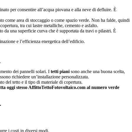
linato per consentire all’acqua piovana e alla neve di defluire. È
zzato come area di stoccaggio o come spazio verde. Non ha falde, quindi
opertura, tra cui lastre metalliche, cemento e asfalto.
to da una superficie curva che è supportata da travi o pilastri. È
inazione e l’efficienza energetica dell’edificio.
.
mento dei pannelli solari. I
tetti piani
sono anche una buona scelta,
ossono richiedere un’installazione personalizzata.
to del tetto e il tipo di materiale di copertura.
tta oggi stesso AffittoTettoFotovoltaico.com al numero verde
.
urre i costi in diversi modi.