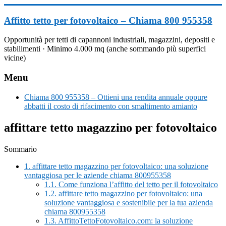
Vai
al
Affitto tetto per fotovoltaico – Chiama 800 955358
contenuto
Opportunità per tetti di capannoni industriali, magazzini, depositi e
stabilimenti · Minimo 4.000 mq (anche sommando più superfici
vicine)
Menu
Chiama 800 955358 – Ottieni una rendita annuale oppure
abbatti il costo di rifacimento con smaltimento amianto
affittare tetto magazzino per fotovoltaico
Sommario
1.
affittare tetto magazzino per fotovoltaico: una soluzione
vantaggiosa per le aziende chiama 800955358
1.1.
Come funziona l’affitto del tetto per il fotovoltaico
1.2.
affittare tetto magazzino per fotovoltaico: una
soluzione vantaggiosa e sostenibile per la tua azienda
chiama 800955358
1.3.
AffittoTettoFotovoltaico.com: la soluzione