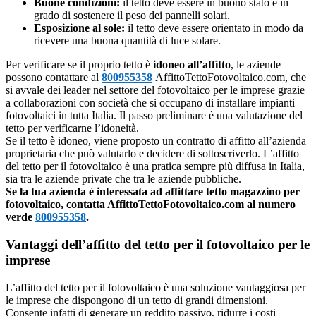
Buone condizioni:
il tetto deve essere in buono stato e in
grado di sostenere il peso dei pannelli solari.
Esposizione al sole:
il tetto deve essere orientato in modo da
ricevere una buona quantità di luce solare.
Per verificare se il proprio tetto è
idoneo all’affitto
, le aziende
possono contattare al
800955358
AffittoTettoFotovoltaico.com, che
si avvale dei leader nel settore del fotovoltaico per le imprese grazie
a collaborazioni con società che si occupano di installare impianti
fotovoltaici in tutta Italia. Il passo preliminare è una valutazione del
tetto per verificarne l’idoneità.
Se il tetto è idoneo, viene proposto un contratto di affitto all’azienda
proprietaria che può valutarlo e decidere di sottoscriverlo. L’affitto
del tetto per il fotovoltaico è una pratica sempre più diffusa in Italia,
sia tra le aziende private che tra le aziende pubbliche.
Se la tua azienda è interessata ad affittare tetto magazzino per
fotovoltaico, contatta AffittoTettoFotovoltaico.com al numero
verde
800955358
.
Vantaggi dell’affitto del tetto per il fotovoltaico per le
imprese
L’affitto del tetto per il fotovoltaico è una soluzione vantaggiosa per
le imprese che dispongono di un tetto di grandi dimensioni.
Consente infatti di generare un reddito passivo, ridurre i costi