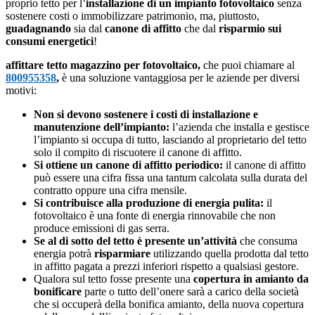
proprio tetto per l’
installazione di un impianto fotovoltaico
senza
sostenere costi o immobilizzare patrimonio, ma, piuttosto,
guadagnando
sia dal
canone di affitto
che dal
risparmio sui
consumi energetici
!
affittare tetto magazzino per fotovoltaico,
che puoi chiamare al
800955358
,
è una soluzione vantaggiosa per le aziende per diversi
motivi:
Non si devono sostenere i costi di installazione e
manutenzione dell’impianto:
l’azienda che installa e gestisce
l’impianto si occupa di tutto, lasciando al proprietario del tetto
solo il compito di riscuotere il canone di affitto.
Si ottiene un canone di affitto periodico:
il canone di affitto
può essere una cifra fissa una tantum calcolata sulla durata del
contratto oppure una cifra mensile.
Si contribuisce alla produzione di energia pulita:
il
fotovoltaico è una fonte di energia rinnovabile che non
produce emissioni di gas serra.
Se al di sotto del tetto è presente un’attività
che consuma
energia potrà
risparmiare
utilizzando quella prodotta dal tetto
in affitto pagata a prezzi inferiori rispetto a qualsiasi gestore.
Qualora sul tetto fosse presente una
copertura in amianto da
bonificare
parte o tutto dell’onere sarà a carico della società
che si occuperà della bonifica amianto, della nuova copertura