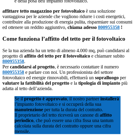
e della posa dell’impianto fotovoltaico.
affittare tetto magazzino per fotovoltaico
è una soluzione
vantaggiosa per le aziende che vogliono ridurre i costi energetici,
contribuire alla produzione di energia pulita, risparmiare sui consumi
ed ottenere un reddito aggiuntivo,
chiama adesso
800955358
!
Come funziona l’affitto del tetto per il fotovoltaico
Se la tua azienda ha un tetto di almeno 4.000 mq, può candidarsi al
progetto di
affitto del tetto per il fotovoltaico
e chiamare subito
800955358
.
Per
candidarsi al progetto
, è necessario contattare il numero
800955358
e parlare con noi. Un professionista del settore
fotovoltaico ed energie rinnovabili, effettuerà un
sopralluogo
per
valutare la fattibilità del progetto
e la
tipologia di impianto
più
adatta al tetto dell’azienda.
Se il
progetto è approvato
, il nostro partner
installerà
l’impianto fotovoltaico e si occuperà della sua
manutenzione
per tutta la durata del contratto.
Il proprietario del tetto riceverà un canone di
affitto
periodico
, che può essere una cifra fissa una tantum
calcolata sulla durata del contratto oppure una cifra
mensile.