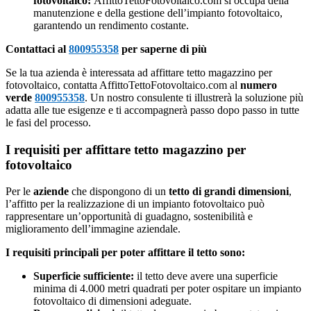
fotovoltaico:
AffittoTettoFotovoltaico.com si occupa della
manutenzione e della gestione dell’impianto fotovoltaico,
garantendo un rendimento costante.
Contattaci al
800955358
per saperne di più
Se la tua azienda è interessata ad affittare tetto magazzino per
fotovoltaico, contatta AffittoTettoFotovoltaico.com al
numero
verde
800955358
. Un nostro consulente ti illustrerà la soluzione più
adatta alle tue esigenze e ti accompagnerà passo dopo passo in tutte
le fasi del processo.
I requisiti per affittare tetto magazzino per
fotovoltaico
Per le
aziende
che dispongono di un
tetto di grandi dimensioni
,
l’affitto per la realizzazione di un impianto fotovoltaico può
rappresentare un’opportunità di guadagno, sostenibilità e
miglioramento dell’immagine aziendale.
I requisiti principali per poter affittare il tetto sono:
Superficie sufficiente:
il tetto deve avere una superficie
minima di 4.000 metri quadrati per poter ospitare un impianto
fotovoltaico di dimensioni adeguate.