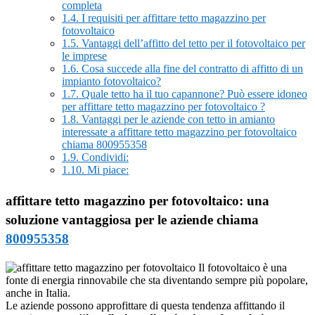
completa
1.4.
I requisiti per affittare tetto magazzino per
fotovoltaico
1.5.
Vantaggi dell’affitto del tetto per il fotovoltaico per
le imprese
1.6.
Cosa succede alla fine del contratto di affitto di un
impianto fotovoltaico?
1.7.
Quale tetto ha il tuo capannone? Può essere idoneo
per affittare tetto magazzino per fotovoltaico ?
1.8.
Vantaggi per le aziende con tetto in amianto
interessate a affittare tetto magazzino per fotovoltaico
chiama 800955358
1.9.
Condividi:
1.10.
Mi piace:
affittare tetto magazzino per fotovoltaico: una
soluzione vantaggiosa per le aziende chiama
800955358
Il fotovoltaico è una
fonte di energia rinnovabile che sta diventando sempre più popolare,
anche in Italia.
Le aziende possono approfittare di questa tendenza affittando il