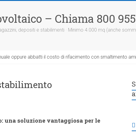
otovoltaico – Chiama 800 95
 magazzini, depositi e stabilimenti · Minimo 4.000 mq (anche somm
uale oppure abbatti il costo di rifacimento con smaltimento am
stabilimento
S
a
o: una soluzione vantaggiosa per le