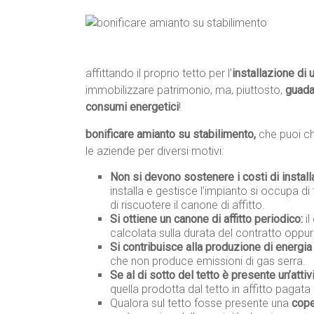
affittando il proprio tetto per l’
installazione di 
immobilizzare patrimonio, ma, piuttosto,
guad
consumi energetici
!
bonificare amianto su stabilimento,
che puoi c
le aziende per diversi motivi:
Non si devono sostenere i costi di instal
installa e gestisce l’impianto si occupa di 
di riscuotere il canone di affitto.
Si ottiene un canone di affitto periodico:
il
calcolata sulla durata del contratto oppur
Si contribuisce alla produzione di energia 
che non produce emissioni di gas serra.
Se al di sotto del tetto è presente un’attiv
quella prodotta dal tetto in affitto pagata 
Qualora sul tetto fosse presente una
cope