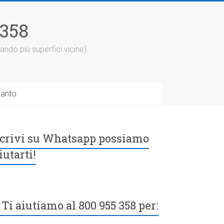
5358
ando più superfici vicine)
ianto
crivi su Whatsapp possiamo
iutarti!
Ti aiutiamo al 800 955 358 per: