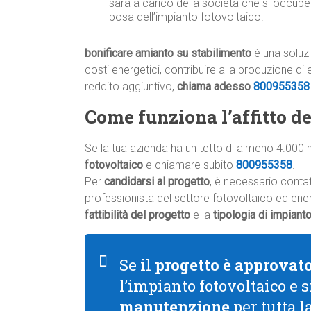
sarà a carico della società che si occupe
posa dell’impianto fotovoltaico.
bonificare amianto su stabilimento
è una soluzi
costi energetici, contribuire alla produzione di
reddito aggiuntivo,
chiama adesso
800955358
Come funziona l’affitto del
Se la tua azienda ha un tetto di almeno 4.000 
fotovoltaico
e chiamare subito
800955358
.
Per
candidarsi al progetto
, è necessario conta
professionista del settore fotovoltaico ed energ
fattibilità del progetto
e la
tipologia di impiant
Se il
progetto è approvat
l’impianto fotovoltaico e 
manutenzione
per tutta l