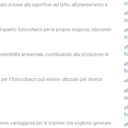
z
to in base alla superficie del tetto, all’orientamento e
af
z
l’impianto fotovoltaico per le proprie esigenze, riducendo
af
z
af
f
stenibilità ambientale, contribuendo alla produzione di
af
f
o per il fotovoltaico può essere utilizzato per diverse
af
af
a
a
f
oluzione vantaggiosa per le imprese che vogliono generare
a