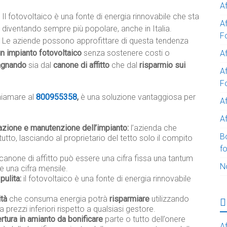
A
Il fotovoltaico è una fonte di energia rinnovabile che sta
A
diventando sempre più popolare, anche in Italia.
F
Le aziende possono approfittare di questa tendenza
un impianto fotovoltaico
senza sostenere costi o
Af
agnando
sia dal
canone di affitto
che dal
risparmio sui
Af
F
hiamare al
800955358
,
è una soluzione vantaggiosa per
A
Af
lazione e manutenzione dell’impianto:
l’azienda che
B
tutto, lasciando al proprietario del tetto solo il compito
f
 canone di affitto può essere una cifra fissa una tantum
N
e una cifra mensile.
pulita:
il fotovoltaico è una fonte di energia rinnovabile
ità
che consuma energia potrà
risparmiare
utilizzando
a prezzi inferiori rispetto a qualsiasi gestore.
rtura in amianto da bonificare
parte o tutto dell’onere
Af