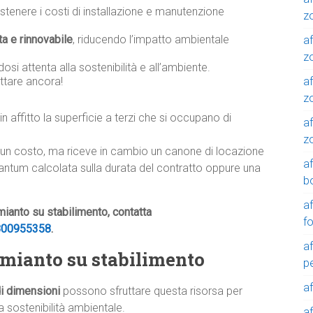
tenere i costi di installazione e manutenzione
z
ta e rinnovabile
, riducendo l’impatto ambientale
af
zo
osi attenta alla sostenibilità e all’ambiente.
af
ttare ancora!
z
in affitto la superficie a terzi che si occupano di
af
z
lcun costo, ma riceve in cambio un canone di locazione
a
tantum calcolata sulla durata del contratto oppure una
b
a
mianto su stabilimento, contatta
f
800955358
.
a
 amianto su stabilimento
p
a
di dimensioni
possono sfruttare questa risorsa per
a sostenibilità ambientale.
a