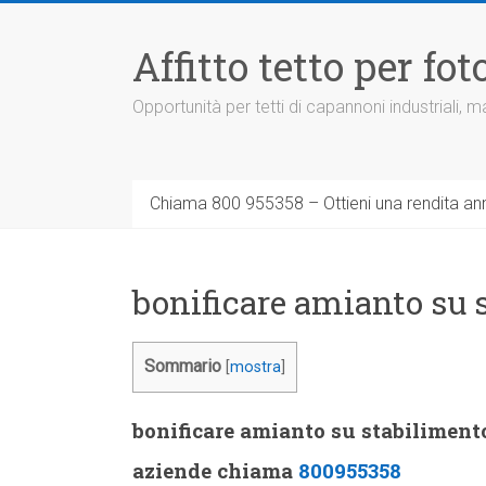
Vai
al
Affitto tetto per f
contenuto
Opportunità per tetti di capannoni industriali,
Chiama 800 955358 – Ottieni una rendita ann
bonificare amianto su 
Sommario
[
mostra
]
bonificare amianto su stabiliment
aziende chiama
800955358