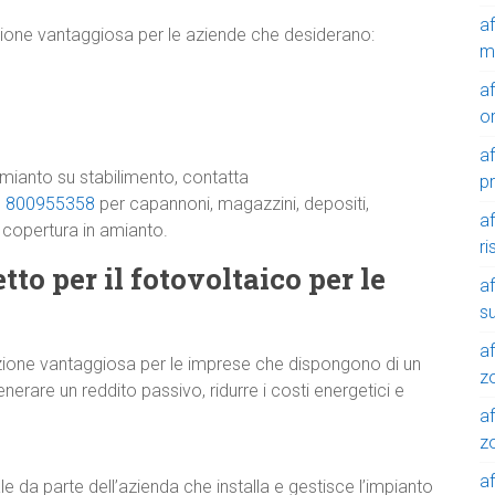
a
zione vantaggiosa per le aziende che desiderano:
m
a
o
a
amianto su stabilimento, contatta
p
e
800955358
per capannoni, magazzini, depositi,
a
a copertura in amianto.
r
tto per il fotovoltaico per le
a
su
af
oluzione vantaggiosa per le imprese che dispongono di un
z
enerare un reddito passivo, ridurre i costi energetici e
af
zo
af
 da parte dell’azienda che installa e gestisce l’impianto