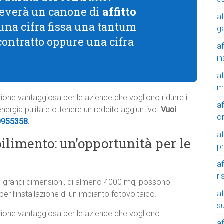
riceverà un canone di
affitto
af
 una cifra fissa una tantum
g
 contratto oppure una cifra
af
in
af
m
luzione vantaggiosa per le aziende che vogliono ridurre i
af
 energia pulita e ottenere un reddito aggiuntivo.
Vuoi
o
0955358
.
af
ilimento: un’opportunità per le
p
af
r
i grandi dimensioni, di almeno 4000 mq, possono
af
er l’installazione di un impianto fotovoltaico.
su
luzione vantaggiosa per le aziende che vogliono:
af