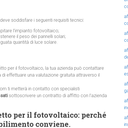
c
a
deve soddisfare i seguenti requisiti tecnici:
c
pitare l’impianto fotovoltaico;
a
ostenere il peso dei pannelli solari;
c
guata quantità di luce solare.
a
de
a
fitto per il fotovoltaico, la tua azienda può contattare
e
i effettuare una valutazione gratuita attraverso il
a
com ti metterà in contatto con specialisti
g
ssati
sottoscrivere un contratto di affitto con l’azienda
a
in
etto per il fotovoltaico: perché
a
bilimento conviene.
in