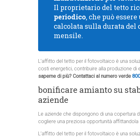
Il proprietario del tetto 
periodico
, che può essere
calcolata sulla durata del
mensile.
L’affitto del tetto per il fotovoltaico è una so
costi energetici, contribuire alla produzione di
saperne di più? Contattaci al numero verde
80
bonificare amianto su stab
aziende
Le aziende che dispongono di una copertura d
cogliere una preziosa opportunità affittandola p
L’affitto del tetto per il fotovoltaico è una so