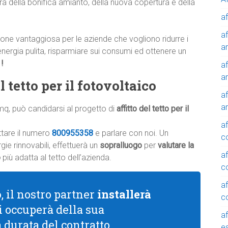
rà della bonifica amianto, della nuova copertura e della
af
af
one vantaggiosa per le aziende che vogliono ridurre i
a
 energia pulita, risparmiare sui consumi ed ottenere un
!
af
a
 tetto per il fotovoltaico
af
a
mq, può candidarsi al progetto di
affitto del tetto per il
af
ttare il numero
800955358
e parlare con noi. Un
c
ie rinnovabili, effettuerà un
sopralluogo
per
valutare la
af
o
più adatta al tetto dell’azienda.
c
af
o
, il nostro partner
installerà
c
si occuperà della sua
af
a durata del contratto.
e