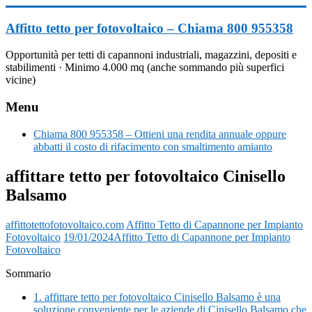
Vai
al
Affitto tetto per fotovoltaico – Chiama 800 955358
contenuto
Opportunità per tetti di capannoni industriali, magazzini, depositi e
stabilimenti · Minimo 4.000 mq (anche sommando più superfici
vicine)
Menu
Chiama 800 955358 – Ottieni una rendita annuale oppure
abbatti il costo di rifacimento con smaltimento amianto
affittare tetto per fotovoltaico Cinisello
Balsamo
affittotettofotovoltaico.com
Affitto Tetto di Capannone per Impianto
Fotovoltaico
19/01/2024
Affitto Tetto di Capannone per Impianto
Fotovoltaico
Sommario
1.
affittare tetto per fotovoltaico Cinisello Balsamo è una
soluzione conveniente per le aziende di Cinisello Balsamo che