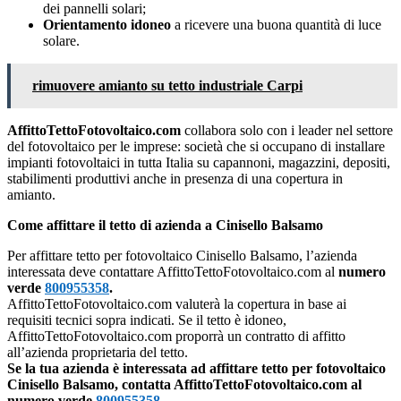
dei pannelli solari;
Orientamento idoneo
a ricevere una buona quantità di luce
solare.
rimuovere amianto su tetto industriale Carpi
AffittoTettoFotovoltaico.com
collabora solo con i leader nel settore
del fotovoltaico per le imprese: società che si occupano di installare
impianti fotovoltaici in tutta Italia su capannoni, magazzini, depositi,
stabilimenti produttivi anche in presenza di una copertura in
amianto.
Come affittare il tetto di azienda a Cinisello Balsamo
Per affittare tetto per fotovoltaico Cinisello Balsamo, l’azienda
interessata deve contattare AffittoTettoFotovoltaico.com al
numero
verde
800955358
.
AffittoTettoFotovoltaico.com valuterà la copertura in base ai
requisiti tecnici sopra indicati. Se il tetto è idoneo,
AffittoTettoFotovoltaico.com proporrà un contratto di affitto
all’azienda proprietaria del tetto.
Se la tua azienda è interessata ad affittare tetto per fotovoltaico
Cinisello Balsamo, contatta AffittoTettoFotovoltaico.com al
numero verde
800955358
.