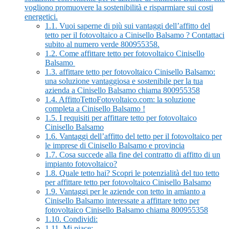
vogliono promuovere la sostenibilità e risparmiare sui costi
energetici.
1.1.
Vuoi saperne di più sui vantaggi dell’affitto del
tetto per il fotovoltaico a Cinisello Balsamo ? Contattaci
subito al numero verde 800955358.
1.2.
Come affittare tetto per fotovoltaico Cinisello
Balsamo
1.3.
affittare tetto per fotovoltaico Cinisello Balsamo:
una soluzione vantaggiosa e sostenibile per la tua
azienda a Cinisello Balsamo chiama 800955358
1.4.
AffittoTettoFotovoltaico.com: la soluzione
completa a Cinisello Balsamo !
1.5.
I requisiti per affittare tetto per fotovoltaico
Cinisello Balsamo
1.6.
Vantaggi dell’affitto del tetto per il fotovoltaico per
le imprese di Cinisello Balsamo e provincia
1.7.
Cosa succede alla fine del contratto di affitto di un
impianto fotovoltaico?
1.8.
Quale tetto hai? Scopri le potenzialità del tuo tetto
per affittare tetto per fotovoltaico Cinisello Balsamo
1.9.
Vantaggi per le aziende con tetto in amianto a
Cinisello Balsamo interessate a affittare tetto per
fotovoltaico Cinisello Balsamo chiama 800955358
1.10.
Condividi:
1.11.
Mi piace: