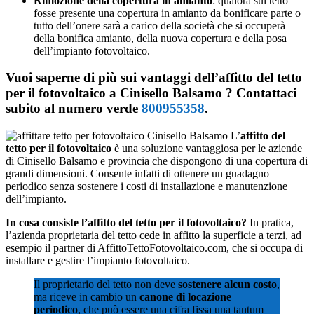
Rimozione della copertura in amianto
: qualora sul tetto
fosse presente una copertura in amianto da bonificare parte o
tutto dell’onere sarà a carico della società che si occuperà
della bonifica amianto, della nuova copertura e della posa
dell’impianto fotovoltaico.
Vuoi saperne di più sui vantaggi dell’affitto del tetto
per il fotovoltaico a Cinisello Balsamo ? Contattaci
subito al numero verde
800955358
.
L’
affitto del
tetto per il fotovoltaico
è una soluzione vantaggiosa per le aziende
di Cinisello Balsamo e provincia che dispongono di una copertura di
grandi dimensioni. Consente infatti di ottenere un guadagno
periodico senza sostenere i costi di installazione e manutenzione
dell’impianto.
In cosa consiste l’affitto del tetto per il fotovoltaico?
In pratica,
l’azienda proprietaria del tetto cede in affitto la superficie a terzi, ad
esempio il partner di AffittoTettoFotovoltaico.com, che si occupa di
installare e gestire l’impianto fotovoltaico.
Il proprietario del tetto non deve
sostenere alcun costo
,
ma riceve in cambio un
canone di locazione
periodico
, che può essere una cifra fissa una tantum