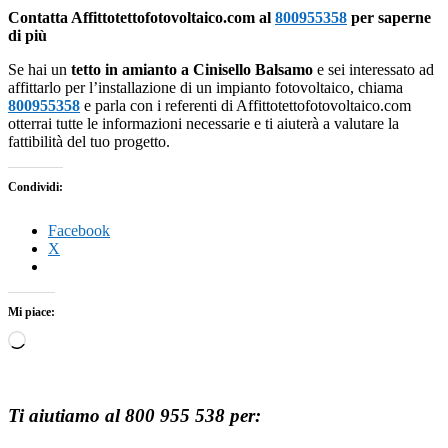
Contatta Affittotettofotovoltaico.com al
800955358
per saperne
di più
Se hai un
tetto in amianto a Cinisello Balsamo
e sei interessato ad
affittarlo per l’installazione di un impianto fotovoltaico, chiama
800955358
e parla con i referenti di Affittotettofotovoltaico.com
otterrai tutte le informazioni necessarie e ti aiuterà a valutare la
fattibilità del tuo progetto.
Condividi:
Facebook
X
Mi piace:
Caricamento
in
corso…
Ti aiutiamo al 800 955 538 per: