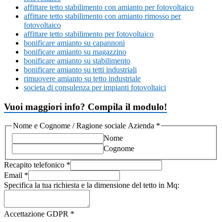
affittare tetto stabilimento con amianto per fotovoltaico
affittare tetto stabilimento con amianto rimosso per
fotovoltaico
affittare tetto stabilimento per fotovoltaico
bonificare amianto su capannoni
bonificare amianto su magazzino
bonificare amianto su stabilimento
bonificare amianto su tetti industriali
rimuovere amianto su tetto industriale
societa di consulenza per impianti fotovoltaici
Vuoi maggiori info? Compila il modulo!
Nome e Cognome / Ragione sociale Azienda
*
Nome
Cognome
Recapito telefonico
*
Email
*
Specifica la tua richiesta e la dimensione del tetto in Mq:
Accettazione GDPR
*