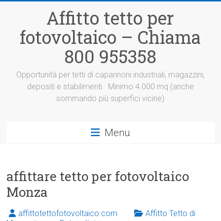
Vai
Affitto tetto per
al
contenuto
fotovoltaico – Chiama
800 955358
Opportunità per tetti di capannoni industriali, magazzini,
depositi e stabilimenti · Minimo 4.000 mq (anche
sommando più superfici vicine)
Menu
affittare tetto per fotovoltaico
Monza
affittotettofotovoltaico.com
Affitto Tetto di