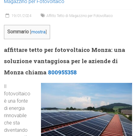
Magazzino per Fotovoltaico
19/01/2024
Affitto Tetto di Magazzino per Fotovoltaico
Sommario
[
mostra
]
affittare tetto per fotovoltaico Monza: una
soluzione vantaggiosa per le aziende di
Monza chiama
800955358
Il
fotovoltaico
è una fonte
di energia
rinnovabile
che sta
diventando