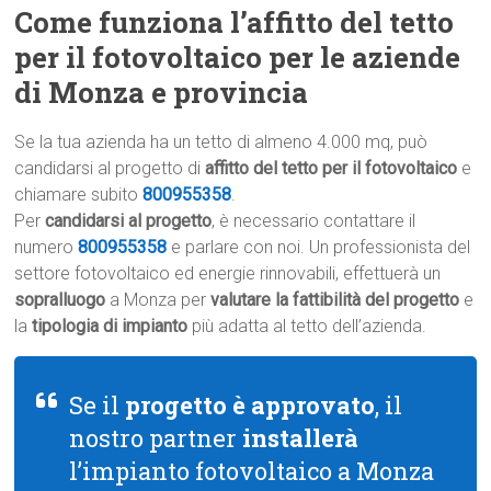
Come funziona l’affitto del tetto
per il fotovoltaico per le aziende
di Monza e provincia
Se la tua azienda ha un tetto di almeno 4.000 mq, può
candidarsi al progetto di
affitto del tetto per il fotovoltaico
e
chiamare subito
800955358
.
Per
candidarsi al progetto
, è necessario contattare il
numero
800955358
e parlare con noi. Un professionista del
settore fotovoltaico ed energie rinnovabili, effettuerà un
sopralluogo
a Monza per
valutare la fattibilità del progetto
e
la
tipologia di impianto
più adatta al tetto dell’azienda.
Se il
progetto è approvato
, il
nostro partner
installerà
l’impianto fotovoltaico a Monza