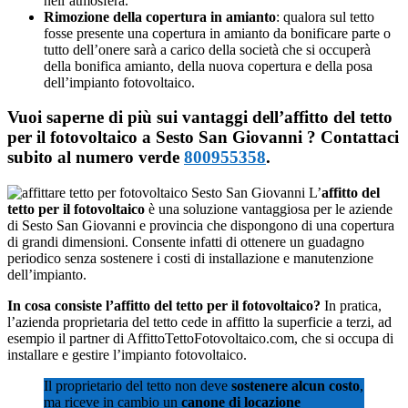
nell’atmosfera.
Rimozione della copertura in amianto
: qualora sul tetto
fosse presente una copertura in amianto da bonificare parte o
tutto dell’onere sarà a carico della società che si occuperà
della bonifica amianto, della nuova copertura e della posa
dell’impianto fotovoltaico.
Vuoi saperne di più sui vantaggi dell’affitto del tetto
per il fotovoltaico a Sesto San Giovanni ? Contattaci
subito al numero verde
800955358
.
L’
affitto del
tetto per il fotovoltaico
è una soluzione vantaggiosa per le aziende
di Sesto San Giovanni e provincia che dispongono di una copertura
di grandi dimensioni. Consente infatti di ottenere un guadagno
periodico senza sostenere i costi di installazione e manutenzione
dell’impianto.
In cosa consiste l’affitto del tetto per il fotovoltaico?
In pratica,
l’azienda proprietaria del tetto cede in affitto la superficie a terzi, ad
esempio il partner di AffittoTettoFotovoltaico.com, che si occupa di
installare e gestire l’impianto fotovoltaico.
Il proprietario del tetto non deve
sostenere alcun costo
,
ma riceve in cambio un
canone di locazione