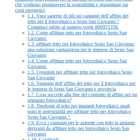
che vogliono promuovere la sostenibilità e risparmiare sui
costi energetici.
1.1.
Vuoi saperne di più sui vantaggi dell’affitto del
tetto per il fotovoltaico a Sesto San Giovanni ?
Contattaci subito al numero verde 800955358.
1.2.
Come affittare tetto per fotovoltaico Sesto San
Giovanni
1.3.
affittare tetto per fotovoltaico Sesto San Giovanni:
una soluzione vantaggiosa per le imprese di Sesto San
Giovanni
1.4.
Come affittare tetto per fotovoltaico Sesto San
Giovanni
1.5.
I requisiti per affittare tetto per fotovoltaico Sesto
San Giovanni
1.6.
Vantaggi dell’affitto del tetto per il fotovoltaico per
le imprese di Sesto San Giovanni e provincia
1.7.
Cosa succede alla fine del contratto di affitto per un
impianto fotovoltaico?
1.8.
Tipologie di tetto per impianti fotovoltaici: quali
sono le potenzialità per affittare tetto per fotovoltaico
Sesto San Giovanni ?
1.9.
Ecco i vantaggi per le aziende con tetto in amianto
derivanti da affittare tetto per fotovoltaico Sesto San
Giovanni
1.10.
Condividi: