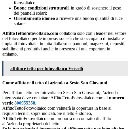
fotovoltaico;
Buone condizioni strutturali
, in grado di sostenere il peso
dei pannelli solari;
Orientamento idoneo
a ricevere una buona quantità di luce
solare.
AffittoTettoFotovoltaico.com
collabora solo con i leader nel settore
del fotovoltaico per le imprese: società che si occupano di installare
impianti fotovoltaici in tutta Italia su capannoni, magazzini, depositi,
stabilimenti produttivi anche in presenza di una copertura in
amianto.
affittare tetto per fotovoltaico Vercelli
Come affittare il tetto di azienda a Sesto San Giovanni
Per affittare tetto per fotovoltaico Sesto San Giovanni, l’azienda
interessata deve contattare AffittoTettoFotovoltaico.com al
numero
verde
800955358
.
AffittoTettoFotovoltaico.com valuterà la copertura in base ai
requisiti tecnici sopra indicati. Se il tetto è idoneo,
AffittoTettoFotovoltaico.com proporrà un contratto di affitto
all’azienda proprietaria del tetto.
Se la tua azienda è interessata ad affittare tetto per fotovoltaico