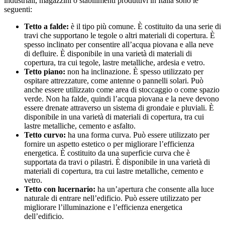
industriali, magazzini o stabilimenti produttivi in Italia sono le
seguenti:
Tetto a falde:
è il tipo più comune. È costituito da una serie di
travi che supportano le tegole o altri materiali di copertura. È
spesso inclinato per consentire all’acqua piovana e alla neve
di defluire. È disponibile in una varietà di materiali di
copertura, tra cui tegole, lastre metalliche, ardesia e vetro.
Tetto piano:
non ha inclinazione. È spesso utilizzato per
ospitare attrezzature, come antenne o pannelli solari. Può
anche essere utilizzato come area di stoccaggio o come spazio
verde. Non ha falde, quindi l’acqua piovana e la neve devono
essere drenate attraverso un sistema di grondaie e pluviali. È
disponibile in una varietà di materiali di copertura, tra cui
lastre metalliche, cemento e asfalto.
Tetto curvo:
ha una forma curva. Può essere utilizzato per
fornire un aspetto estetico o per migliorare l’efficienza
energetica. È costituito da una superficie curva che è
supportata da travi o pilastri. È disponibile in una varietà di
materiali di copertura, tra cui lastre metalliche, cemento e
vetro.
Tetto con lucernario:
ha un’apertura che consente alla luce
naturale di entrare nell’edificio. Può essere utilizzato per
migliorare l’illuminazione e l’efficienza energetica
dell’edificio.