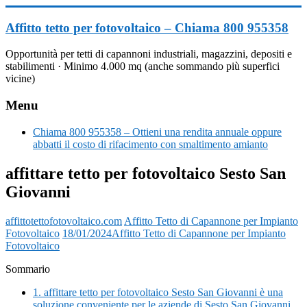
Vai
al
Affitto tetto per fotovoltaico – Chiama 800 955358
contenuto
Opportunità per tetti di capannoni industriali, magazzini, depositi e
stabilimenti · Minimo 4.000 mq (anche sommando più superfici
vicine)
Menu
Chiama 800 955358 – Ottieni una rendita annuale oppure
abbatti il costo di rifacimento con smaltimento amianto
affittare tetto per fotovoltaico Sesto San
Giovanni
affittotettofotovoltaico.com
Affitto Tetto di Capannone per Impianto
Fotovoltaico
18/01/2024
Affitto Tetto di Capannone per Impianto
Fotovoltaico
Sommario
1.
affittare tetto per fotovoltaico Sesto San Giovanni è una
soluzione conveniente per le aziende di Sesto San Giovanni