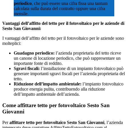
periodico
, che può essere una cifra fissa una tantum
calcolata sulla durata del contratto oppure una cifra
mensile.
Vantaggi dell’affitto del tetto per il fotovoltaico per le aziende di
Sesto San Giovanni:
I vantaggi dell’affitto del tetto per il fotovoltaico per le aziende sono
molteplici:
Guadagno periodico:
l’azienda proprietaria del tetto riceve
un canone di locazione periodico, che può rappresentare un
importante fonte di reddito.
Sgravi fiscali:
l’installazione di un impianto fotovoltaico può
generare importanti sgravi fiscali per l’azienda proprietaria del
tetto.
Riduzione dell’impatto ambientale:
l’impianto fotovoltaico
produce energia pulita, contribuendo alla riduzione
dell’impatto ambientale dell’azienda.
Come affittare tetto per fotovoltaico Sesto San
Giovanni
Per
affittare tetto per fotovoltaico Sesto San Giovanni
, l’azienda
interessata deve contattare AffittoTettoFotovoltaico.com al