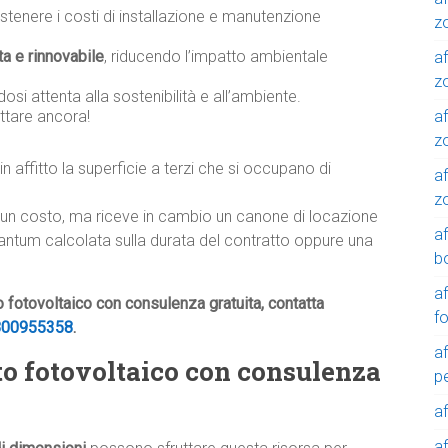
tenere i costi di installazione e manutenzione
z
ta e rinnovabile
, riducendo l’impatto ambientale
af
zo
osi attenta alla sostenibilità e all’ambiente.
af
ttare ancora!
z
in affitto la superficie a terzi che si occupano di
af
z
lcun costo, ma riceve in cambio un canone di locazione
a
tantum calcolata sulla durata del contratto oppure una
b
a
to fotovoltaico con consulenza gratuita, contatta
f
800955358
.
a
etto fotovoltaico con consulenza
p
a
a