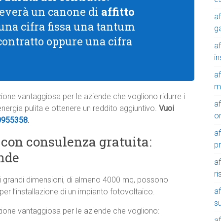
riceverà un canone di
affitto
af
 una cifra fissa una tantum
g
 contratto oppure una cifra
af
in
af
m
luzione vantaggiosa per le aziende che vogliono ridurre i
af
 energia pulita e ottenere un reddito aggiuntivo.
Vuoi
o
0955358
.
af
o con consulenza gratuita:
p
ende
af
r
i grandi dimensioni, di almeno 4000 mq, possono
af
er l’installazione di un impianto fotovoltaico.
su
luzione vantaggiosa per le aziende che vogliono:
af