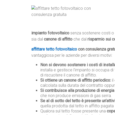
impianto fotovoltaico
senza sostenere costi o 
sia dal
canone di affitto
che dal
risparmio sui c
affittare tetto fotovoltaico
con consulenza gratu
vantaggiosa per le aziende per diversi motivi:
Non si devono sostenere i costi di instal
installa e gestisce l’impianto si occupa di 
di riscuotere il canone di affitto.
Si ottiene un canone di affitto periodico:
il
calcolata sulla durata del contratto oppur
Si contribuisce alla produzione di energia 
che non produce emissioni di gas serra.
Se al di sotto del tetto è presente un’attiv
quella prodotta dal tetto in affitto pagata 
Qualora sul tetto fosse presente una
cope