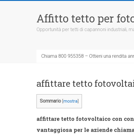
Vai
al
Affitto tetto per f
contenuto
Opportunità per tetti di capannoni industriali,
Chiama 800 955358 – Ottieni una rendita ann
affittare tetto fotovol
Sommario
[
mostra
]
affittare tetto fotovoltaico con c
vantaggiosa per le aziende chiam