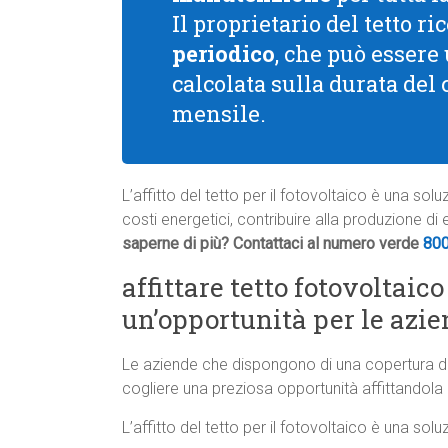
Il proprietario del tetto 
periodico
, che può essere
calcolata sulla durata del
mensile.
L’affitto del tetto per il fotovoltaico è una so
costi energetici, contribuire alla produzione di
saperne di più? Contattaci al numero verde
80
affittare tetto fotovoltaic
un’opportunità per le azi
Le aziende che dispongono di una copertura d
cogliere una preziosa opportunità affittandola p
L’affitto del tetto per il fotovoltaico è una so