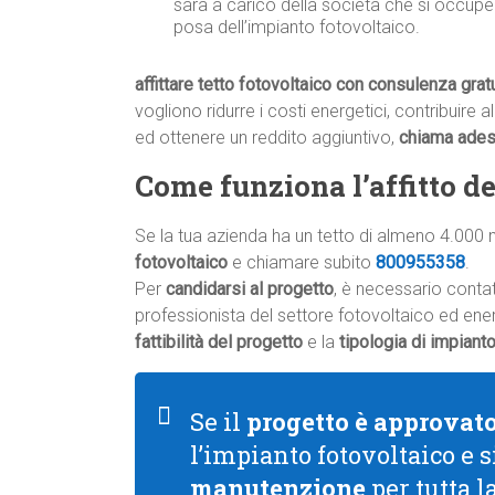
sarà a carico della società che si occupe
posa dell’impianto fotovoltaico.
affittare tetto fotovoltaico con consulenza grat
vogliono ridurre i costi energetici, contribuire 
ed ottenere un reddito aggiuntivo,
chiama ade
Come funziona l’affitto del
Se la tua azienda ha un tetto di almeno 4.000 
fotovoltaico
e chiamare subito
800955358
.
Per
candidarsi al progetto
, è necessario conta
professionista del settore fotovoltaico ed energ
fattibilità del progetto
e la
tipologia di impiant
Se il
progetto è approvat
l’impianto fotovoltaico e 
manutenzione
per tutta l