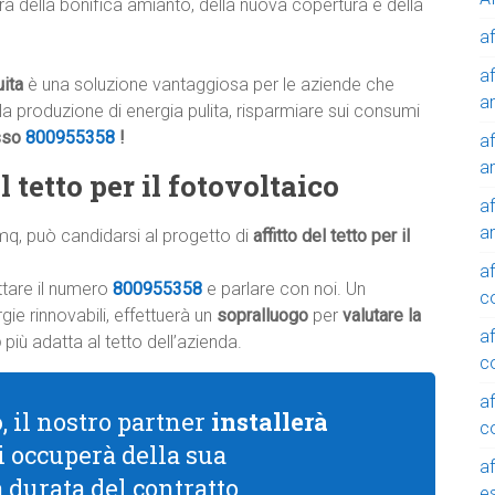
rà della bonifica amianto, della nuova copertura e della
af
af
uita
è una soluzione vantaggiosa per le aziende che
a
alla produzione di energia pulita, risparmiare sui consumi
sso
800955358
!
af
a
 tetto per il fotovoltaico
af
a
mq, può candidarsi al progetto di
affitto del tetto per il
af
ttare il numero
800955358
e parlare con noi. Un
c
ie rinnovabili, effettuerà un
sopralluogo
per
valutare la
af
o
più adatta al tetto dell’azienda.
c
af
o
, il nostro partner
installerà
c
si occuperà della sua
af
a durata del contratto.
e