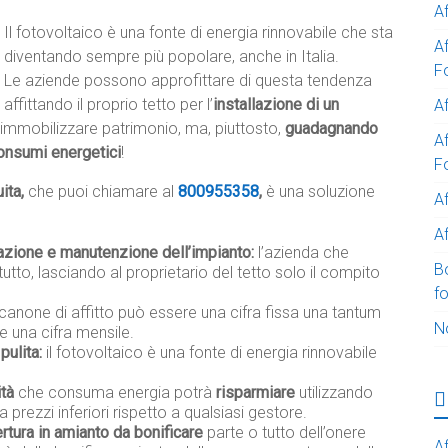
A
Il fotovoltaico è una fonte di energia rinnovabile che sta
A
diventando sempre più popolare, anche in Italia.
F
Le aziende possono approfittare di questa tendenza
affittando il proprio tetto per l’
installazione di un
Af
immobilizzare patrimonio, ma, piuttosto,
guadagnando
Af
onsumi energetici
!
F
ita,
che puoi chiamare al
800955358
,
è una soluzione
A
Af
lazione e manutenzione dell’impianto:
l’azienda che
B
tutto, lasciando al proprietario del tetto solo il compito
f
 canone di affitto può essere una cifra fissa una tantum
N
e una cifra mensile.
pulita:
il fotovoltaico è una fonte di energia rinnovabile
ità
che consuma energia potrà
risparmiare
utilizzando
a prezzi inferiori rispetto a qualsiasi gestore.
rtura in amianto da bonificare
parte o tutto dell’onere
Af