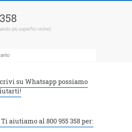
5358
ando più superfici vicine)
ianto
crivi su Whatsapp possiamo
iutarti!
Ti aiutiamo al 800 955 358 per: