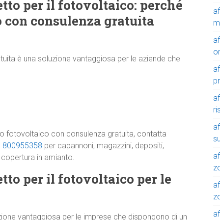
etto per il fotovoltaico: perché
a
co con consulenza gratuita
m
a
o
atuita è una soluzione vantaggiosa per le aziende che
a
p
a
r
a
tto fotovoltaico con consulenza gratuita, contatta
su
e
800955358
per capannoni, magazzini, depositi,
af
a copertura in amianto.
z
tto per il fotovoltaico per le
af
zo
af
oluzione vantaggiosa per le imprese che dispongono di un