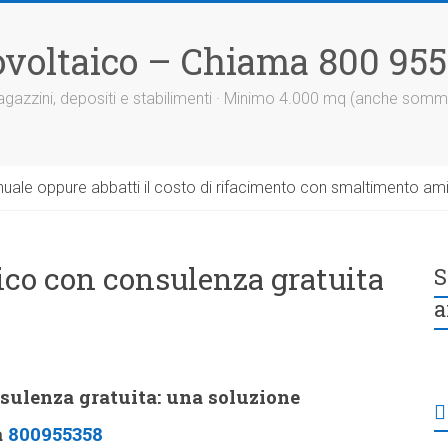
otovoltaico – Chiama 800 95
 magazzini, depositi e stabilimenti · Minimo 4.000 mq (anche somm
uale oppure abbatti il costo di rifacimento con smaltimento am
taico con consulenza gratuita
S
a
onsulenza gratuita: una soluzione
a
800955358