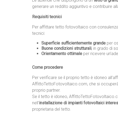
Le aziende che dispongono di un
tetto di gran
generare un reddito aggiuntivo e contribuire all
Requisiti tecnici
Per affittare tetto fotovoltaico con consulenza g
tecnici:
Superficie sufficientemente grande
per os
Buone condizioni strutturali
, in grado di s
Orientamento ottimale
per ricevere un’ade
Come procedere
Per verificare se il proprio tetto è idoneo all’af
AffittoTettoFotovoltaico.com, che si occuperà d
proprio partner.
Se il tetto è idoneo, AffittoTettoFotovoltaico.
nell’
installazione di impianti fotovoltaici intere
proprietaria del tetto.