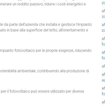
z
enerare un reddito passivo, ridurre i costi energetici e
af
z
 da parte dell’azienda che installa e gestisce l’impianto
af
to in base alla superficie del tetto, all’orientamento e
z
af
f
l’impianto fotovoltaico per le proprie esigenze, riducendo
af
f
af
stenibilità ambientale, contribuendo alla produzione di
af
a
a
o per il fotovoltaico può essere utilizzato per diverse
f
a