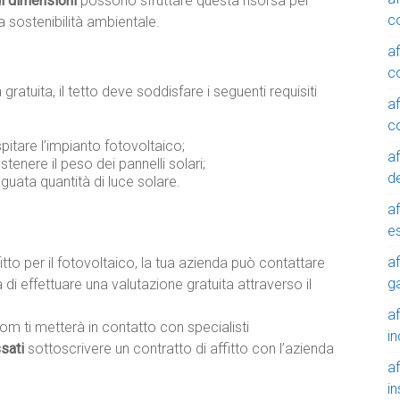
di dimensioni
possono sfruttare questa risorsa per
c
a sostenibilità ambientale.
a
c
ratuita, il tetto deve soddisfare i seguenti requisiti
a
c
pitare l’impianto fotovoltaico;
a
ostenere il peso dei pannelli solari;
de
guata quantità di luce solare.
a
e
a
fitto per il fotovoltaico, la tua azienda può contattare
g
i effettuare una valutazione gratuita attraverso il
a
com ti metterà in contatto con specialisti
in
ssati
sottoscrivere un contratto di affitto con l’azienda
a
in