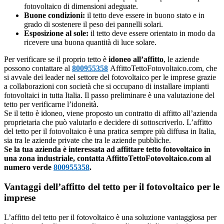
fotovoltaico di dimensioni adeguate.
Buone condizioni:
il tetto deve essere in buono stato e in
grado di sostenere il peso dei pannelli solari.
Esposizione al sole:
il tetto deve essere orientato in modo da
ricevere una buona quantità di luce solare.
Per verificare se il proprio tetto è
idoneo all’affitto
, le aziende
possono contattare al
800955358
AffittoTettoFotovoltaico.com, che
si avvale dei leader nel settore del fotovoltaico per le imprese grazie
a collaborazioni con società che si occupano di installare impianti
fotovoltaici in tutta Italia. Il passo preliminare è una valutazione del
tetto per verificarne l’idoneità.
Se il tetto è idoneo, viene proposto un contratto di affitto all’azienda
proprietaria che può valutarlo e decidere di sottoscriverlo. L’affitto
del tetto per il fotovoltaico è una pratica sempre più diffusa in Italia,
sia tra le aziende private che tra le aziende pubbliche.
Se la tua azienda è interessata ad affittare tetto fotovoltaico in
una zona industriale, contatta AffittoTettoFotovoltaico.com al
numero verde
800955358
.
Vantaggi dell’affitto del tetto per il fotovoltaico per le
imprese
L’affitto del tetto per il fotovoltaico è una soluzione vantaggiosa per