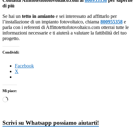
Contatta Affittotettofotovoltaico.com al
800955358
per saperne
di più
Se hai un
tetto in amianto
e sei interessato ad affittarlo per
l’installazione di un impianto fotovoltaico, chiama
800955358
e
parla con i referenti di Affittotettofotovoltaico.com otterrai tutte le
informazioni necessarie e ti aiuterà a valutare la fattibilità del tuo
progetto.
Condividi:
Facebook
X
Mi piace:
Caricamento
in
corso…
Scrivi su Whatsapp possiamo aiutarti!