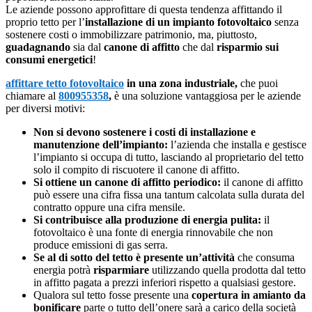
Le aziende possono approfittare di questa tendenza affittando il
proprio tetto per l’
installazione di un impianto fotovoltaico
senza
sostenere costi o immobilizzare patrimonio, ma, piuttosto,
guadagnando
sia dal
canone di affitto
che dal
risparmio sui
consumi energetici
!
affittare tetto fotovoltaico
in una zona industriale,
che puoi
chiamare al
800955358
,
è una soluzione vantaggiosa per le aziende
per diversi motivi:
Non si devono sostenere i costi di installazione e
manutenzione dell’impianto:
l’azienda che installa e gestisce
l’impianto si occupa di tutto, lasciando al proprietario del tetto
solo il compito di riscuotere il canone di affitto.
Si ottiene un canone di affitto periodico:
il canone di affitto
può essere una cifra fissa una tantum calcolata sulla durata del
contratto oppure una cifra mensile.
Si contribuisce alla produzione di energia pulita:
il
fotovoltaico è una fonte di energia rinnovabile che non
produce emissioni di gas serra.
Se al di sotto del tetto è presente un’attività
che consuma
energia potrà
risparmiare
utilizzando quella prodotta dal tetto
in affitto pagata a prezzi inferiori rispetto a qualsiasi gestore.
Qualora sul tetto fosse presente una
copertura in amianto da
bonificare
parte o tutto dell’onere sarà a carico della società