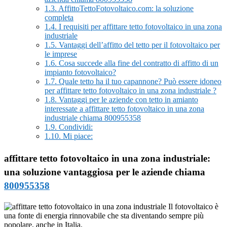
1.3.
AffittoTettoFotovoltaico.com: la soluzione
completa
1.4.
I requisiti per affittare tetto fotovoltaico in una zona
industriale
1.5.
Vantaggi dell’affitto del tetto per il fotovoltaico per
le imprese
1.6.
Cosa succede alla fine del contratto di affitto di un
impianto fotovoltaico?
1.7.
Quale tetto ha il tuo capannone? Può essere idoneo
per affittare tetto fotovoltaico in una zona industriale ?
1.8.
Vantaggi per le aziende con tetto in amianto
interessate a affittare tetto fotovoltaico in una zona
industriale chiama 800955358
1.9.
Condividi:
1.10.
Mi piace:
affittare tetto fotovoltaico in una zona industriale:
una soluzione vantaggiosa per le aziende chiama
800955358
Il fotovoltaico è
una fonte di energia rinnovabile che sta diventando sempre più
popolare, anche in Italia.