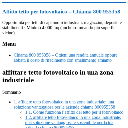
Vai
al
Affitto tetto per fotovoltaico – Chiama 800 955358
contenuto
Opportunità per tetti di capannoni industriali, magazzini, depositi e
stabilimenti · Minimo 4.000 mq (anche sommando più superfici
vicine)
Menu
Chiama 800 955358 – Ottieni una rendita annuale oppure
abbatti il costo di rifacimento con smaltimento amianto
affittare tetto fotovoltaico in una zona
industriale
Sommario
1.
affittare tetto fotovoltaico in una zona industriale: una
soluzione vantaggiosa per le aziende chiama 800955358
1.1.
Come funziona l’affitto del tetto per il fotovoltaico
1.2.
affittare tetto fotovoltaico in una zona industriale:
una soluzione vantaggiosa e sostenibile per la tua
azienda chiama 800955358