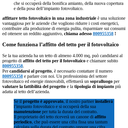
che si occuperà della bonifica amianto, della nuova copertura
e della posa dell’impianto fotovoltaico.
affittare tetto fotovoltaico in una zona industriale
è una soluzione
vantaggiosa per le aziende che vogliono ridurre i costi energetici,
contribuire alla produzione di energia pulita, risparmiare sui consumi
ed ottenere un reddito aggiuntivo,
chiama adesso
800955358
!
Come funziona l’affitto del tetto per il fotovoltaico
Se la tua azienda ha un tetto di almeno 4.000 mq, può candidarsi al
progetto di
affitto del tetto per il fotovoltaico
e chiamare subito
800955358
.
Per
candidarsi al progetto
, è necessario contattare il numero
800955358
e parlare con noi. Un professionista del settore
fotovoltaico ed energie rinnovabili, effettuerà un
sopralluogo
per
valutare la fattibilità del progetto
e la
tipologia di impianto
più
adatta al tetto dell’azienda.
Se il
progetto è approvato
, il nostro partner
installerà
l’impianto fotovoltaico e si occuperà della sua
manutenzione
per tutta la durata del contratto.
Il proprietario del tetto riceverà un canone di
affitto
periodico
, che può essere una cifra fissa una tantum
calcolata sulla durata del contratto oppure una cifra