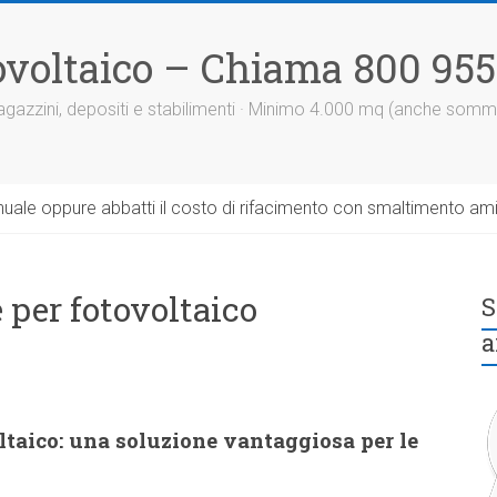
otovoltaico – Chiama 800 95
 magazzini, depositi e stabilimenti · Minimo 4.000 mq (anche somm
uale oppure abbatti il costo di rifacimento con smaltimento am
e per fotovoltaico
S
a
oltaico: una soluzione vantaggiosa per le