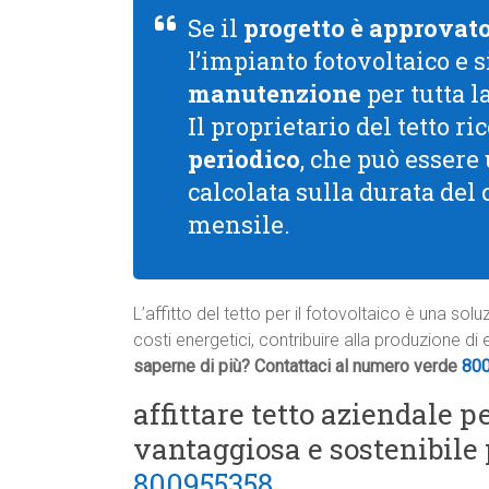
Se il
progetto è approvat
l’impianto fotovoltaico e 
manutenzione
per tutta l
Il proprietario del tetto 
periodico
, che può essere
calcolata sulla durata del
mensile.
L’affitto del tetto per il fotovoltaico è una so
costi energetici, contribuire alla produzione di
saperne di più? Contattaci al numero verde
80
affittare tetto aziendale p
vantaggiosa e sostenibile
800955358