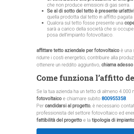
che non produce emissioni di gas serra.
Se al di sotto del tetto è presente un’attiv
quella prodotta dal tetto in affitto pagata 
Qualora sul tetto fosse presente una
cope
sarà a carico della società che si occupe
posa dell’impianto fotovoltaico.
affittare tetto aziendale per fotovoltaico
è una 
ridurre i costi energetici, contribuire alla prod
ottenere un reddito aggiuntivo,
chiama adess
Come funziona l’affitto del
Se la tua azienda ha un tetto di almeno 4.000 
fotovoltaico
e chiamare subito
800955358
.
Per
candidarsi al progetto
, è necessario conta
professionista del settore fotovoltaico ed energ
fattibilità del progetto
e la
tipologia di impiant