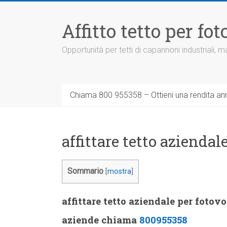
Vai
al
Affitto tetto per f
contenuto
Opportunità per tetti di capannoni industriali,
Chiama 800 955358 – Ottieni una rendita ann
affittare tetto aziendal
Sommario
[
mostra
]
affittare tetto aziendale per fotov
aziende chiama
800955358