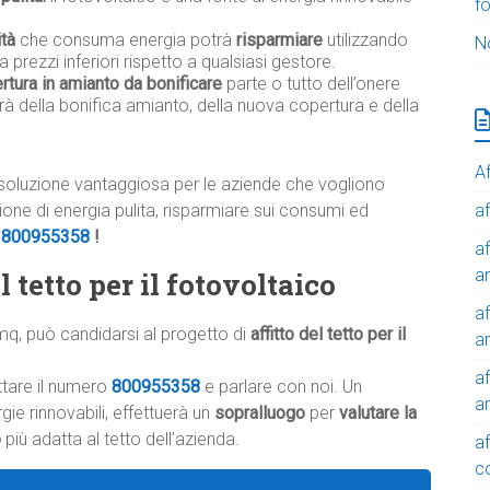
f
ità
che consuma energia potrà
risparmiare
utilizzando
N
a prezzi inferiori rispetto a qualsiasi gestore.
rtura in amianto da bonificare
parte o tutto dell’onere
rà della bonifica amianto, della nuova copertura e della
Af
soluzione vantaggiosa per le aziende che vogliono
af
uzione di energia pulita, risparmiare sui consumi ed
o
800955358
!
af
a
 tetto per il fotovoltaico
af
mq, può candidarsi al progetto di
affitto del tetto per il
a
af
ttare il numero
800955358
e parlare con noi. Un
a
ie rinnovabili, effettuerà un
sopralluogo
per
valutare la
o
più adatta al tetto dell’azienda.
af
c