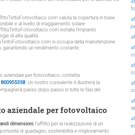
a
f
ffittoTettoFotovoltaico.com valuta la copertura in base
a
onibile e al livello di irraggiamento solare.
p
fittoTettoFotovoltaico.com installa l’impianto
gie di alta qualità.
a
toTettoFotovoltaico.com si occupa della manutenzione
a
co, garantendo un rendimento costante.
c
a
c
tto aziendale per fotovoltaico, contatta
e
800955358
. Un nostro consulente ti illustrerà la
a
compagnerà passo dopo passo in tutte le fasi del
c
a
etto aziendale per fotovoltaico
de
a
grandi dimensioni
, l’affitto per la realizzazione di un
e
portunità di guadagno, sostenibilità e miglioramento