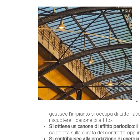
gestisce l’impianto si occupa di tutto, las
riscuotere il canone di affitto.
Si ottiene un canone di affitto periodico:
il
calcolata sulla durata del contratto oppur
Si contribuisce alla produzione di energia 