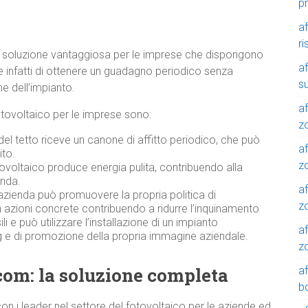
p
af
r
una soluzione vantaggiosa per le imprese che dispongono
af
e infatti di ottenere un guadagno periodico senza
su
ne dell’impianto.
af
l fotovoltaico per le imprese sono:
z
del tetto riceve un canone di affitto periodico, che può
af
ito.
zo
ovoltaico produce energia pulita, contribuendo alla
enda.
af
azienda può promuovere la propria politica di
z
n azioni concrete contribuendo a ridurre l’inquinamento
 e può utilizzare l’installazione di un impianto
af
 e di promozione della propria immagine aziendale.
z
com: la soluzione completa
a
b
n i leader nel settore del fotovoltaico per le aziende ed