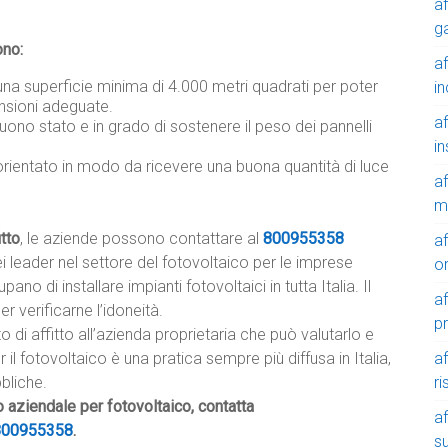
a
g
ono:
a
una superficie minima di 4.000 metri quadrati per poter
in
nsioni adeguate.
a
buono stato e in grado di sostenere il peso dei pannelli
in
orientato in modo da ricevere una buona quantità di luce
a
m
itto
, le aziende possono contattare al
800955358
a
 leader nel settore del fotovoltaico per le imprese
o
o di installare impianti fotovoltaici in tutta Italia. Il
a
r verificarne l’idoneità.
p
o di affitto all’azienda proprietaria che può valutarlo e
a
r il fotovoltaico è una pratica sempre più diffusa in Italia,
r
bbliche.
to aziendale per fotovoltaico, contatta
a
800955358
.
su