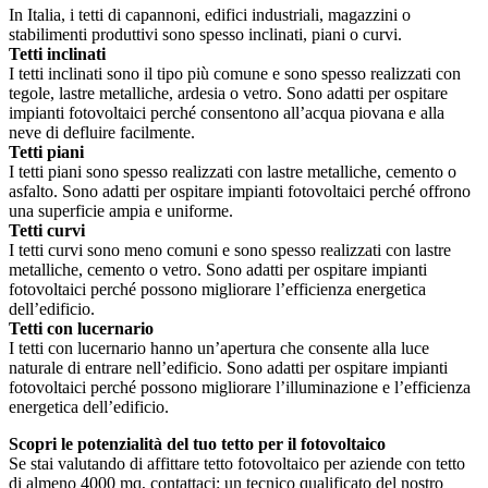
In Italia, i tetti di capannoni, edifici industriali, magazzini o
stabilimenti produttivi sono spesso inclinati, piani o curvi.
Tetti inclinati
I tetti inclinati sono il tipo più comune e sono spesso realizzati con
tegole, lastre metalliche, ardesia o vetro. Sono adatti per ospitare
impianti fotovoltaici perché consentono all’acqua piovana e alla
neve di defluire facilmente.
Tetti piani
I tetti piani sono spesso realizzati con lastre metalliche, cemento o
asfalto. Sono adatti per ospitare impianti fotovoltaici perché offrono
una superficie ampia e uniforme.
Tetti curvi
I tetti curvi sono meno comuni e sono spesso realizzati con lastre
metalliche, cemento o vetro. Sono adatti per ospitare impianti
fotovoltaici perché possono migliorare l’efficienza energetica
dell’edificio.
Tetti con lucernario
I tetti con lucernario hanno un’apertura che consente alla luce
naturale di entrare nell’edificio. Sono adatti per ospitare impianti
fotovoltaici perché possono migliorare l’illuminazione e l’efficienza
energetica dell’edificio.
Scopri le potenzialità del tuo tetto per il fotovoltaico
Se stai valutando di affittare tetto fotovoltaico per aziende con tetto
di almeno 4000 mq, contattaci: un tecnico qualificato del nostro