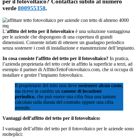
per il fotovoltaico? Contattaci subito al numero
verde
800955358
.
L’
affitto del tetto per il fotovoltaico
è una soluzione vantaggiosa
per le aziende che dispongono di una copertura di grandi
dimensioni. Consente infatti di ottenere un guadagno periodico
senza sostenere i costi di installazione e manutenzione dell’impianto.
In cosa consiste l’affitto del tetto per il fotovoltaico?
In pratica,
l’azienda proprietaria del tetto cede in affitto la superficie a terzi, ad
esempio il partner di AffittoTettoFotovoltaico.com, che si occupa di
installare e gestire l’impianto fotovoltaico.
Il proprietario del tetto non deve
sostenere alcun costo
,
ma riceve in cambio un
canone di locazione
periodico
, che può essere una cifra fissa una tantum
calcolata sulla durata del contratto oppure una cifra
mensile.
Vantaggi dell’affitto del tetto per il fotovoltaico:
I vantaggi dell’affitto del tetto per il fotovoltaico per le aziende sono
molteplici: