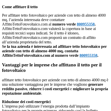
Come affittare il tetto
Per affittare tetto fotovoltaico per aziende con tetto di almeno 4000
mq, l’azienda interessata deve contattare
AffittoTettoFotovoltaico.com al
numero verde
800955358
.
AffittoTettoFotovoltaico.com valuterà la copertura in base ai
requisiti tecnici sopra indicati. Se il tetto è idoneo,
AffittoTettoFotovoltaico.com proporrà un contratto di affitto
all’azienda proprietaria del tetto.
Se la tua azienda è interessata ad affittare tetto fotovoltaico per
aziende con tetto di almeno 4000 mq, contatta
AffittoTettoFotovoltaico.com al numero verde
800955358
.
Vantaggi per le imprese che affittano il tetto per il
fotovoltaico
affittare tetto fotovoltaico per aziende con tetto di almeno 4000 mq è
una soluzione vantaggiosa per le imprese che vogliono
generare
reddito passivo
,
ridurre i costi energetici
e
migliorare la propria
reputazione ambientale
.
Riduzione dei costi energetici
L’impresa può utilizzare l’energia prodotta dall’impianto
fotovoltaico per le proprie esigenze, riducendo così la bolletta