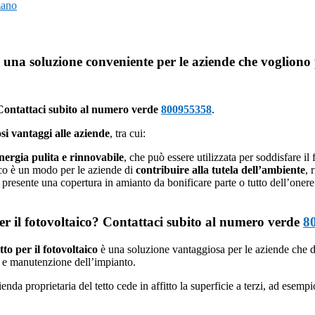
mano
è una soluzione conveniente per le aziende che vogliono 
Contattaci subito al numero verde
800955358
.
i vantaggi alle aziende
, tra cui:
nergia pulita e rinnovabile
, che può essere utilizzata per soddisfare il
taico è un modo per le aziende di
contribuire alla tutela dell’ambiente
, 
se presente una copertura in amianto da bonificare parte o tutto dell’onere
 per il fotovoltaico? Contattaci subito al numero verde
8
etto per il fotovoltaico
è una soluzione vantaggiosa per le aziende che d
e e manutenzione dell’impianto.
ienda proprietaria del tetto cede in affitto la superficie a terzi, ad esemp