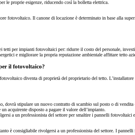
r le proprie esigenze, riducendo così la bolletta elettrica.
re fotovoltaico. Il canone di locazione è determinato in base alla superfi
 tetti per impianti fotovoltaici per: ridurre il costo del personale, invest
nergetici e migliorare la propria reputazione ambientale affittare tetto 
per il fotovoltaico?
o fotovoltaico diventa di proprietà del proprietario del tetto. L’installato
o, dovrà stipulare un nuovo contratto di scambio sul posto o di vendita d
 un acquirente disposto a pagare il valore dell’impianto.
gersi a un professionista del settore per smaltire i pannelli fotovoltaici
to è consigliabile rivolgersi a un professionista del settore. I pannelli