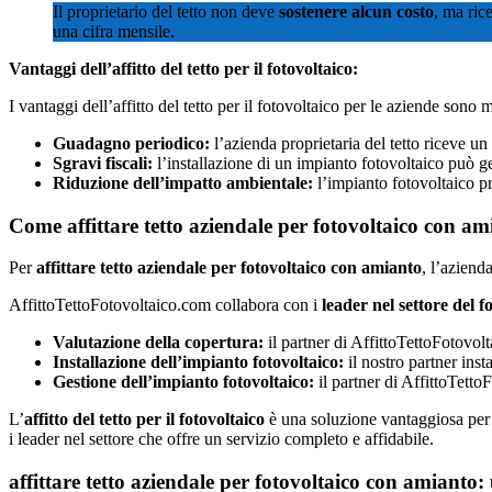
Il proprietario del tetto non deve
sostenere alcun costo
, ma ric
una cifra mensile.
Vantaggi dell’affitto del tetto per il fotovoltaico:
I vantaggi dell’affitto del tetto per il fotovoltaico per le aziende sono m
Guadagno periodico:
l’azienda proprietaria del tetto riceve u
Sgravi fiscali:
l’installazione di un impianto fotovoltaico può gen
Riduzione dell’impatto ambientale:
l’impianto fotovoltaico pr
Come affittare tetto aziendale per fotovoltaico con am
Per
affittare tetto aziendale per fotovoltaico con amianto
, l’aziend
AffittoTettoFotovoltaico.com collabora con i
leader nel settore del f
Valutazione della copertura:
il partner di AffittoTettoFotovolt
Installazione dell’impianto fotovoltaico:
il nostro partner inst
Gestione dell’impianto fotovoltaico:
il partner di AffittoTett
L’
affitto del tetto per il fotovoltaico
è una soluzione vantaggiosa per 
i leader nel settore che offre un servizio completo e affidabile.
affittare tetto aziendale per fotovoltaico con amianto