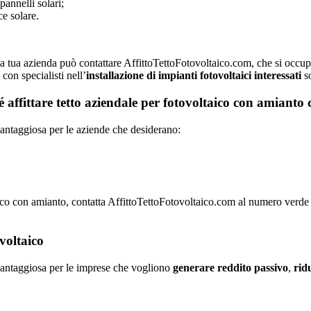
pannelli solari;
ce solare.
o, la tua azienda può contattare AffittoTettoFotovoltaico.com, che si occup
con specialisti nell’
installazione di impianti fotovoltaici interessati
so
ché affittare tetto aziendale per fotovoltaico con amianto
vantaggiosa per le aziende che desiderano:
ltaico con amianto, contatta AffittoTettoFotovoltaico.com al numero verd
ovoltaico
 vantaggiosa per le imprese che vogliono
generare reddito passivo
,
ridu