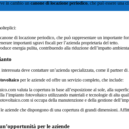
eve in cambio un
canone di locazione periodico
, che può essere una ci
olteplici:
n canone di locazione periodico, che può rappresentare un importante fon
erare importanti sgravi fiscali per l’azienda proprietaria del tetto.
oduce energia pulita, contribuendo alla riduzione dell’impatto ambienta
ianto
a interessata deve contattare un’azienda specializzata, come il partner d
otovoltaico
per le aziende ed offre un servizio completo, che include:
aico.com valuta la copertura in base all’esposizione al sole, alla superfic
alla l’impianto fotovoltaico utilizzando materiali e tecnologie di alta qual
oFotovoltaico.com si occupa della manutenzione e della gestione dell’im
le aziende che dispongono di una copertura di grandi dimensioni. Affi
: un’opportunità per le aziende