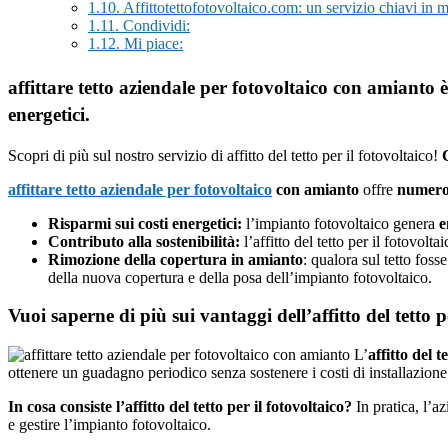
1.10.
Affittotettofotovoltaico.com: un servizio chiavi in 
1.11.
Condividi:
1.12.
Mi piace:
affittare tetto aziendale per fotovoltaico con amianto 
energetici.
Scopri di più sul nostro servizio di affitto del tetto per il fotovoltaico!
affittare tetto aziendale per fotovoltaico
con amianto
offre
numeros
Risparmi sui costi energetici:
l’impianto fotovoltaico genera
e
Contributo alla sostenibilità:
l’affitto del tetto per il fotovol
Rimozione della copertura in amianto
: qualora sul tetto fos
della nuova copertura e della posa dell’impianto fotovoltaico.
Vuoi saperne di più sui vantaggi dell’affitto del tetto
L’
affitto del t
ottenere un guadagno periodico senza sostenere i costi di installazion
In cosa consiste l’affitto del tetto per il fotovoltaico?
In pratica, l’az
e gestire l’impianto fotovoltaico.