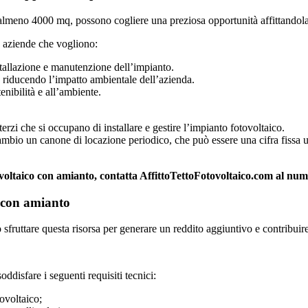
lmeno 4000 mq, possono cogliere una preziosa opportunità affittandola p
le aziende che vogliono:
stallazione e manutenzione dell’impianto.
, riducendo l’impatto ambientale dell’azienda.
tenibilità e all’ambiente.
a terzi che si occupano di installare e gestire l’impianto fotovoltaico.
cambio un canone di locazione periodico, che può essere una cifra fissa u
otovoltaico con amianto, contatta AffittoTettoFotovoltaico.com al n
co con amianto
sfruttare questa risorsa per generare un reddito aggiuntivo e contribuire 
oddisfare i seguenti requisiti tecnici:
ovoltaico;