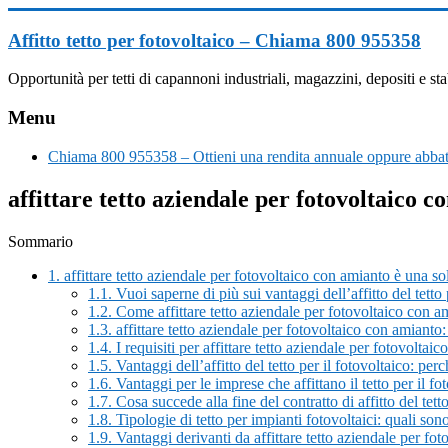
Vai
al
Affitto tetto per fotovoltaico – Chiama 800 955358
contenuto
Opportunità per tetti di capannoni industriali, magazzini, depositi e
Menu
Chiama 800 955358 – Ottieni una rendita annuale oppure abbatt
affittare tetto aziendale per fotovoltaico 
Sommario
1.
affittare tetto aziendale per fotovoltaico con amianto è una so
1.1.
Vuoi saperne di più sui vantaggi dell’affitto del tett
1.2.
Come affittare tetto aziendale per fotovoltaico con a
1.3.
affittare tetto aziendale per fotovoltaico con amianto
1.4.
I requisiti per affittare tetto aziendale per fotovoltai
1.5.
Vantaggi dell’affitto del tetto per il fotovoltaico: per
1.6.
Vantaggi per le imprese che affittano il tetto per il fo
1.7.
Cosa succede alla fine del contratto di affitto del tetto
1.8.
Tipologie di tetto per impianti fotovoltaici: quali sono
1.9.
Vantaggi derivanti da affittare tetto aziendale per fo