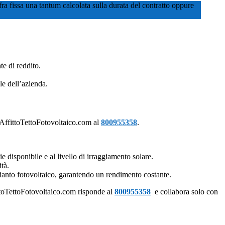
fra fissa una tantum calcolata sulla durata del contratto oppure
te di reddito.
le dell’azienda.
i AffittoTettoFotovoltaico.com al
800955358
.
ie disponibile e al livello di irraggiamento solare.
ità.
pianto fotovoltaico, garantendo un rendimento costante.
ttoTettoFotovoltaico.com risponde al
800955358
e collabora solo con