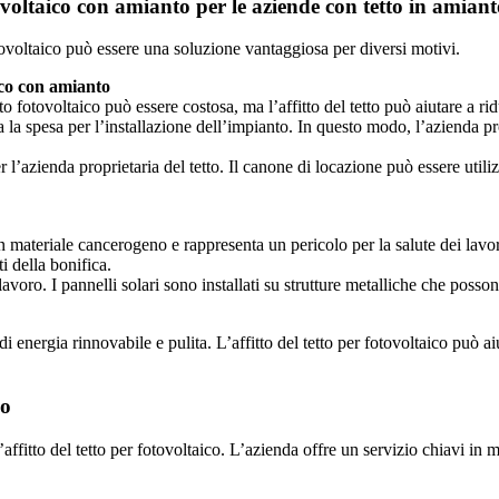
ovoltaico con amianto per le aziende con tetto in amiant
fotovoltaico può essere una soluzione vantaggiosa per diversi motivi.
aico con amianto
o fotovoltaico può essere costosa, ma l’affitto del tetto può aiutare a rid
tta la spesa per l’installazione dell’impianto. In questo modo, l’azienda p
r l’azienda proprietaria del tetto. Il canone di locazione può essere utili
 un materiale cancerogeno e rappresenta un pericolo per la salute dei lavor
i della bonifica.
ul lavoro. I pannelli solari sono installati su strutture metalliche che posso
di energia rinnovabile e pulita. L’affitto del tetto per fotovoltaico può ai
no
l’affitto del tetto per fotovoltaico. L’azienda offre un servizio chiavi 