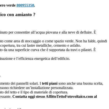
umero verde
800955358
.
ltaico con amianto ?
linato per consentire all’acqua piovana e alla neve di defluire. È
zzato come area di stoccaggio o come spazio verde. Non ha falde, quindi
opertura, tra cui lastre metalliche, cemento e asfalto.
to da una superficie curva che è supportata da travi o pilastri. È
inazione e l’efficienza energetica dell’edificio.
.
mento dei pannelli solari. I
tetti piani
sono anche una buona scelta,
ossono richiedere un’installazione personalizzata.
to del tetto e il tipo di materiale di copertura.
ressante.
Contatta oggi stesso AffittoTettoFotovoltaico.com al