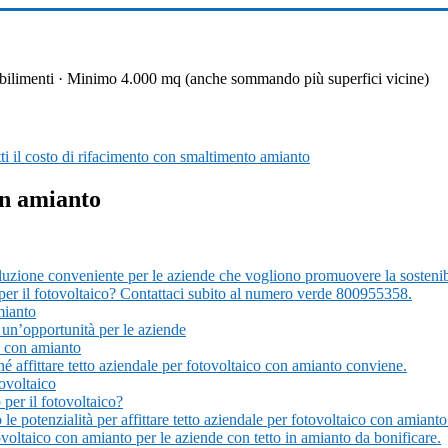
 stabilimenti · Minimo 4.000 mq (anche sommando più superfici vicine)
i il costo di rifacimento con smaltimento amianto
con amianto
luzione conveniente per le aziende che vogliono promuovere la sostenibil
o per il fotovoltaico? Contattaci subito al numero verde 800955358.
mianto
: un’opportunità per le aziende
co con amianto
ché affittare tetto aziendale per fotovoltaico con amianto conviene.
tovoltaico
 per il fotovoltaico?
 le potenzialità per affittare tetto aziendale per fotovoltaico con amiant
tovoltaico con amianto per le aziende con tetto in amianto da bonificare.