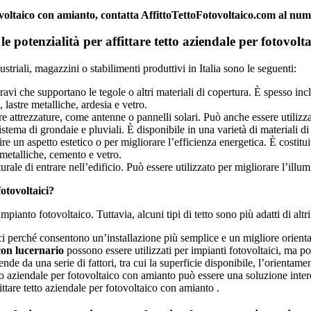
otovoltaico con amianto, contatta AffittoTettoFotovoltaico.com al n
 le potenzialità per affittare tetto aziendale per fotovo
ustriali, magazzini o stabilimenti produttivi in Italia sono le seguenti:
travi che supportano le tegole o altri materiali di copertura. È spesso inc
, lastre metalliche, ardesia e vetro.
are attrezzature, come antenne o pannelli solari. Può anche essere utili
ema di grondaie e pluviali. È disponibile in una varietà di materiali di c
e un aspetto estetico o per migliorare l’efficienza energetica. È costitui
e metalliche, cemento e vetro.
ale di entrare nell’edificio. Può essere utilizzato per migliorare l’illum
fotovoltaici?
impianto fotovoltaico. Tuttavia, alcuni tipi di tetto sono più adatti di altri
ici perché consentono un’installazione più semplice e un migliore orienta
 con lucernario
possono essere utilizzati per impianti fotovoltaici, ma p
ende da una serie di fattori, tra cui la superficie disponibile, l’orientamen
etto aziendale per fotovoltaico con amianto può essere una soluzione inte
ffittare tetto aziendale per fotovoltaico con amianto .