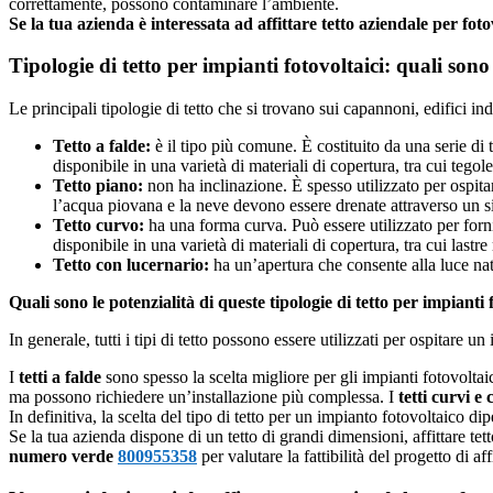
correttamente, possono contaminare l’ambiente.
Se la tua azienda è interessata ad affittare tetto aziendale per f
Tipologie di tetto per impianti fotovoltaici: quali sono
Le principali tipologie di tetto che si trovano sui capannoni, edifici ind
Tetto a falde:
è il tipo più comune. È costituito da una serie di 
disponibile in una varietà di materiali di copertura, tra cui tegole
Tetto piano:
non ha inclinazione. È spesso utilizzato per ospit
l’acqua piovana e la neve devono essere drenate attraverso un sist
Tetto curvo:
ha una forma curva. Può essere utilizzato per fornir
disponibile in una varietà di materiali di copertura, tra cui lastr
Tetto con lucernario:
ha un’apertura che consente alla luce natur
Quali sono le potenzialità di queste tipologie di tetto per impianti 
In generale, tutti i tipi di tetto possono essere utilizzati per ospitare un 
I
tetti a falde
sono spesso la scelta migliore per gli impianti fotovolta
ma possono richiedere un’installazione più complessa. I
tetti curvi e
In definitiva, la scelta del tipo di tetto per un impianto fotovoltaico dip
Se la tua azienda dispone di un tetto di grandi dimensioni, affittare t
numero verde
800955358
per valutare la fattibilità del progetto di a