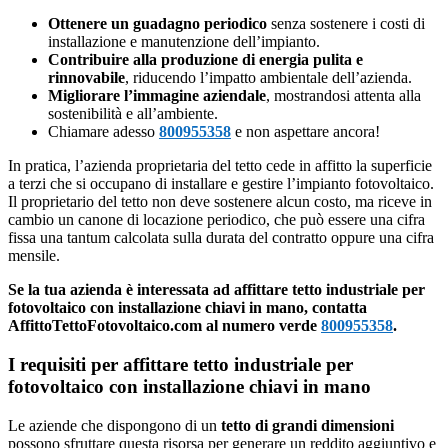
Ottenere un guadagno periodico
senza sostenere i costi di
installazione e manutenzione dell’impianto.
Contribuire alla produzione di energia pulita e
rinnovabile
, riducendo l’impatto ambientale dell’azienda.
Migliorare l’immagine aziendale
, mostrandosi attenta alla
sostenibilità e all’ambiente.
Chiamare adesso
800955358
e non aspettare ancora!
In pratica, l’azienda proprietaria del tetto cede in affitto la superficie
a terzi che si occupano di installare e gestire l’impianto fotovoltaico.
Il proprietario del tetto non deve sostenere alcun costo, ma riceve in
cambio un canone di locazione periodico, che può essere una cifra
fissa una tantum calcolata sulla durata del contratto oppure una cifra
mensile.
Se la tua azienda è interessata ad affittare tetto industriale per
fotovoltaico con installazione chiavi in mano, contatta
AffittoTettoFotovoltaico.com al numero verde
800955358
.
I requisiti per affittare tetto industriale per
fotovoltaico con installazione chiavi in mano
Le aziende che dispongono di un
tetto di grandi dimensioni
possono sfruttare questa risorsa per generare un reddito aggiuntivo e