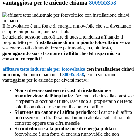
vantaggiosa per le aziende chiama
800955358
Il fotovoltaico è una fonte di energia rinnovabile che sta diventando
sempre più popolare, anche in Italia.
Le aziende possono approfittare di questa tendenza affittando il
proprio tetto per l’
installazione di un impianto fotovoltaico
senza
sostenere costi o immobilizzare patrimonio, ma, piuttosto,
guadagnando
sia dal
canone di affitto
che dal
risparmio sui
consumi energetici
!
affittare tetto industriale per fotovoltaico
con installazione chiavi
in mano,
che puoi chiamare al
800955358
,
è una soluzione
vantaggiosa per le aziende per diversi motivi:
Non si devono sostenere i costi di installazione e
manutenzione dell’impianto:
l’azienda che installa e gestisce
l’impianto si occupa di tutto, lasciando al proprietario del tetto
solo il compito di riscuotere il canone di affitto.
Si ottiene un canone di affitto periodico:
il canone di affitto
può essere una cifra fissa una tantum calcolata sulla durata del
contratto oppure una cifra mensile.
Si contribuisce alla produzione di energia pulita:
il
fotovoltaico è una fonte di energia rinnovabile che non