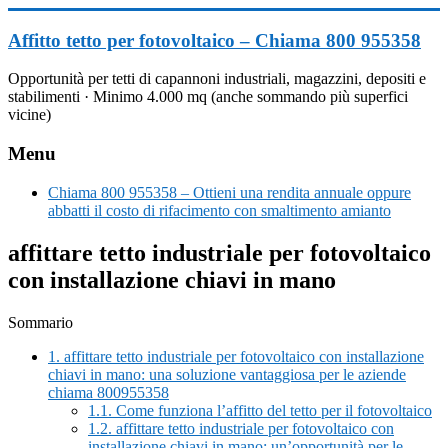
Vai
al
Affitto tetto per fotovoltaico – Chiama 800 955358
contenuto
Opportunità per tetti di capannoni industriali, magazzini, depositi e
stabilimenti · Minimo 4.000 mq (anche sommando più superfici
vicine)
Menu
Chiama 800 955358 – Ottieni una rendita annuale oppure
abbatti il costo di rifacimento con smaltimento amianto
affittare tetto industriale per fotovoltaico
con installazione chiavi in mano
Sommario
1.
affittare tetto industriale per fotovoltaico con installazione
chiavi in mano: una soluzione vantaggiosa per le aziende
chiama 800955358
1.1.
Come funziona l’affitto del tetto per il fotovoltaico
1.2.
affittare tetto industriale per fotovoltaico con
installazione chiavi in mano: un’opportunità per le