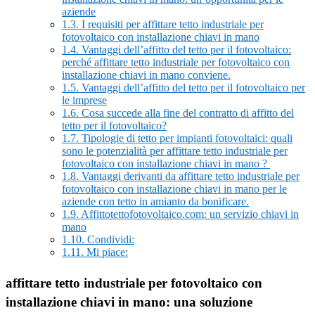
aziende
1.3.
I requisiti per affittare tetto industriale per
fotovoltaico con installazione chiavi in mano
1.4.
Vantaggi dell’affitto del tetto per il fotovoltaico:
perché affittare tetto industriale per fotovoltaico con
installazione chiavi in mano conviene.
1.5.
Vantaggi dell’affitto del tetto per il fotovoltaico per
le imprese
1.6.
Cosa succede alla fine del contratto di affitto del
tetto per il fotovoltaico?
1.7.
Tipologie di tetto per impianti fotovoltaici: quali
sono le potenzialità per affittare tetto industriale per
fotovoltaico con installazione chiavi in mano ?
1.8.
Vantaggi derivanti da affittare tetto industriale per
fotovoltaico con installazione chiavi in mano per le
aziende con tetto in amianto da bonificare.
1.9.
Affittotettofotovoltaico.com: un servizio chiavi in
mano
1.10.
Condividi:
1.11.
Mi piace:
affittare tetto industriale per fotovoltaico con
installazione chiavi in mano: una soluzione