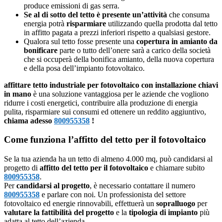
produce emissioni di gas serra.
Se al di sotto del tetto è presente un’attività
che consuma
energia potrà
risparmiare
utilizzando quella prodotta dal tetto
in affitto pagata a prezzi inferiori rispetto a qualsiasi gestore.
Qualora sul tetto fosse presente una
copertura in amianto da
bonificare
parte o tutto dell’onere sarà a carico della società
che si occuperà della bonifica amianto, della nuova copertura
e della posa dell’impianto fotovoltaico.
affittare tetto industriale per fotovoltaico con installazione chiavi
in mano
è una soluzione vantaggiosa per le aziende che vogliono
ridurre i costi energetici, contribuire alla produzione di energia
pulita, risparmiare sui consumi ed ottenere un reddito aggiuntivo,
chiama adesso
800955358
!
Come funziona l’affitto del tetto per il fotovoltaico
Se la tua azienda ha un tetto di almeno 4.000 mq, può candidarsi al
progetto di
affitto del tetto per il fotovoltaico
e chiamare subito
800955358
.
Per
candidarsi al progetto
, è necessario contattare il numero
800955358
e parlare con noi. Un professionista del settore
fotovoltaico ed energie rinnovabili, effettuerà un
sopralluogo
per
valutare la fattibilità del progetto
e la
tipologia di impianto
più
adatta al tetto dell’azienda.