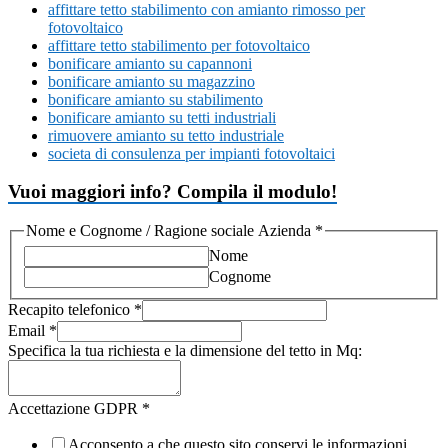
affittare tetto stabilimento con amianto rimosso per
fotovoltaico
affittare tetto stabilimento per fotovoltaico
bonificare amianto su capannoni
bonificare amianto su magazzino
bonificare amianto su stabilimento
bonificare amianto su tetti industriali
rimuovere amianto su tetto industriale
societa di consulenza per impianti fotovoltaici
Vuoi maggiori info? Compila il modulo!
Nome e Cognome / Ragione sociale Azienda
*
Nome
Cognome
Recapito telefonico
*
Email
*
Specifica la tua richiesta e la dimensione del tetto in Mq:
Accettazione GDPR
*
Acconsento a che questo sito conservi le informazioni