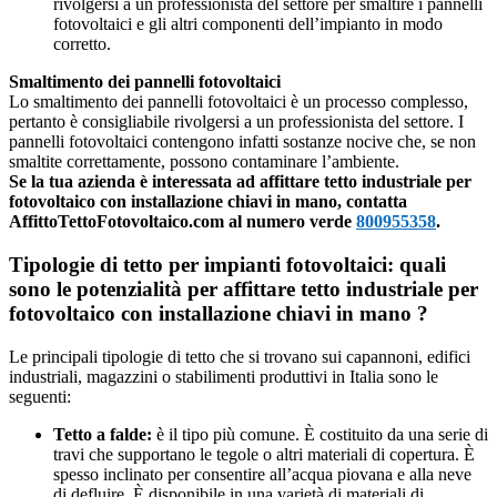
rivolgersi a un professionista del settore per smaltire i pannelli
fotovoltaici e gli altri componenti dell’impianto in modo
corretto.
Smaltimento dei pannelli fotovoltaici
Lo smaltimento dei pannelli fotovoltaici è un processo complesso,
pertanto è consigliabile rivolgersi a un professionista del settore. I
pannelli fotovoltaici contengono infatti sostanze nocive che, se non
smaltite correttamente, possono contaminare l’ambiente.
Se la tua azienda è interessata ad affittare tetto industriale per
fotovoltaico con installazione chiavi in mano, contatta
AffittoTettoFotovoltaico.com al numero verde
800955358
.
Tipologie di tetto per impianti fotovoltaici: quali
sono le potenzialità per affittare tetto industriale per
fotovoltaico con installazione chiavi in mano ?
Le principali tipologie di tetto che si trovano sui capannoni, edifici
industriali, magazzini o stabilimenti produttivi in Italia sono le
seguenti:
Tetto a falde:
è il tipo più comune. È costituito da una serie di
travi che supportano le tegole o altri materiali di copertura. È
spesso inclinato per consentire all’acqua piovana e alla neve
di defluire. È disponibile in una varietà di materiali di