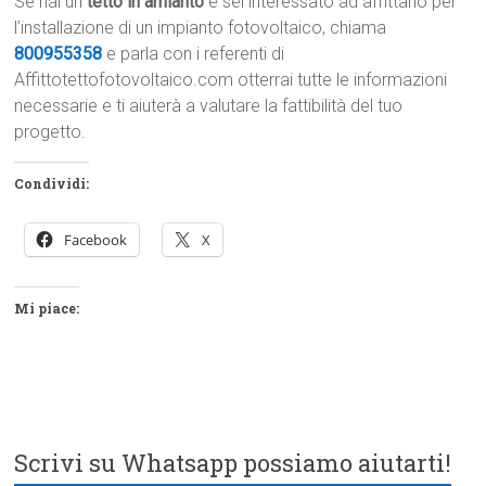
Se hai un
tetto in amianto
e sei interessato ad affittarlo per
l’installazione di un impianto fotovoltaico, chiama
800955358
e parla con i referenti di
Affittotettofotovoltaico.com otterrai tutte le informazioni
necessarie e ti aiuterà a valutare la fattibilità del tuo
progetto.
Condividi:
Facebook
X
Mi piace:
Scrivi su Whatsapp possiamo aiutarti!