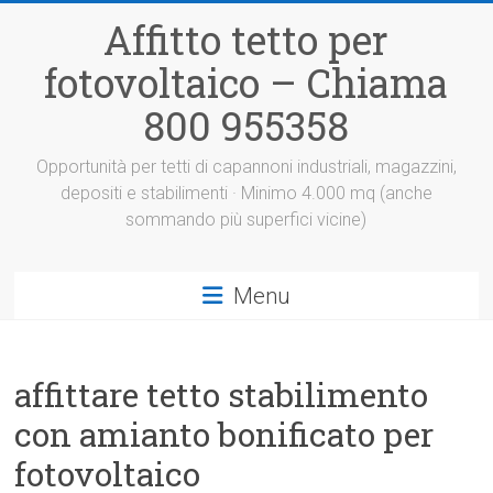
Vai
Affitto tetto per
al
contenuto
fotovoltaico – Chiama
800 955358
Opportunità per tetti di capannoni industriali, magazzini,
depositi e stabilimenti · Minimo 4.000 mq (anche
sommando più superfici vicine)
Menu
affittare tetto stabilimento
con amianto bonificato per
fotovoltaico