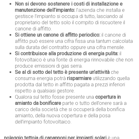
Non si devono sostenere i costi di installazione e
manutenzione dell’impianto:
l’azienda che installa e
gestisce l’impianto si occupa di tutto, lasciando al
proprietario del tetto solo il compito di riscuotere il
canone di affitto.
Si ottiene un canone di affitto periodico:
il canone di
affitto può essere una cifra fissa una tantum calcolata
sulla durata del contratto oppure una cifra mensile.
Si contribuisce alla produzione di energia pulita:
il
fotovoltaico è una fonte di energia rinnovabile che non
produce emissioni di gas serra.
Se al di sotto del tetto è presente un’attività
che
consuma energia potrà
risparmiare
utilizzando quella
prodotta dal tetto in affitto pagata a prezzi inferiori
rispetto a qualsiasi gestore.
Qualora sul tetto fosse presente una
copertura in
amianto da bonificare
parte o tutto dell’onere sarà a
carico della società che si occuperà della bonifica
amianto, della nuova copertura e della posa
dell’impianto fotovoltaico.
noleggio tettoia di capannoni per impianti solari
è una