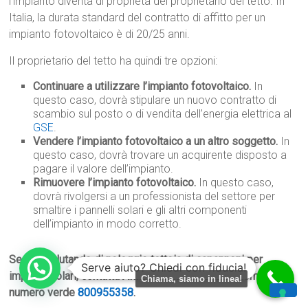
l’impianto diventa di proprietà del proprietario del tetto. In
Italia, la durata standard del contratto di affitto per un
impianto fotovoltaico è di 20/25 anni.
Il proprietario del tetto ha quindi tre opzioni:
Continuare a utilizzare l’impianto fotovoltaico.
In
questo caso, dovrà stipulare un nuovo contratto di
scambio sul posto o di vendita dell’energia elettrica al
GSE
.
Vendere l’impianto fotovoltaico a un altro soggetto.
In
questo caso, dovrà trovare un acquirente disposto a
pagare il valore dell’impianto.
Rimuovere l’impianto fotovoltaico.
In questo caso,
dovrà rivolgersi a un professionista del settore per
smaltire i pannelli solari e gli altri componenti
dell’impianto in modo corretto.
Se stai valutando di noleggio tettoia di capannoni per
Serve aiuto? Chiedi con fiducia!
impianti solari, contatta AffittoTettoFotovoltaico.com al
Chiama, siamo in linea!
numero verde
800955358
.