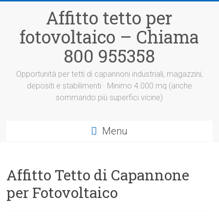
Vai
Affitto tetto per
al
contenuto
fotovoltaico – Chiama
800 955358
Opportunità per tetti di capannoni industriali, magazzini,
depositi e stabilimenti · Minimo 4.000 mq (anche
sommando più superfici vicine)
Menu
Affitto Tetto di Capannone
per Fotovoltaico