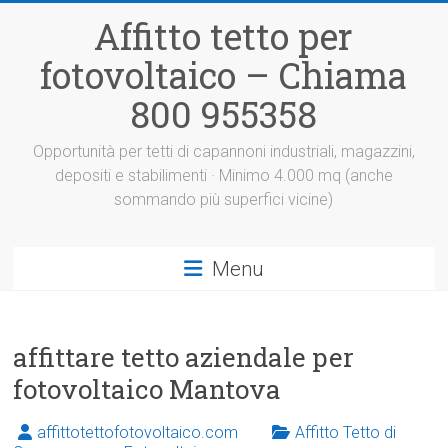
Vai
Affitto tetto per
al
contenuto
fotovoltaico – Chiama
800 955358
Opportunità per tetti di capannoni industriali, magazzini,
depositi e stabilimenti · Minimo 4.000 mq (anche
sommando più superfici vicine)
Menu
affittare tetto aziendale per
fotovoltaico Mantova
affittotettofotovoltaico.com
Affitto Tetto di