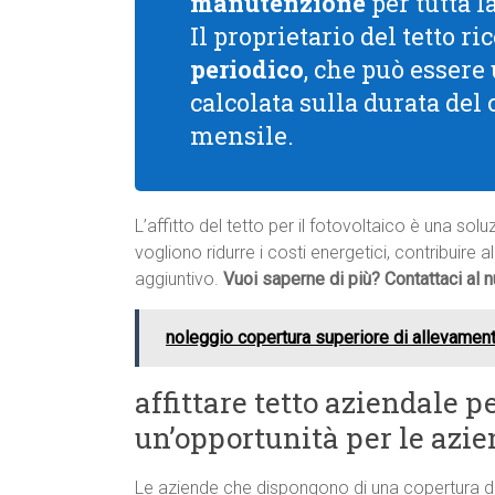
manutenzione
per tutta l
Il proprietario del tetto 
periodico
, che può essere
calcolata sulla durata del
mensile.
L’affitto del tetto per il fotovoltaico è una s
vogliono ridurre i costi energetici, contribuire 
aggiuntivo.
Vuoi saperne di più? Contattaci al
noleggio copertura superiore di allevament
affittare tetto aziendale p
un’opportunità per le azie
Le aziende che dispongono di una copertura d