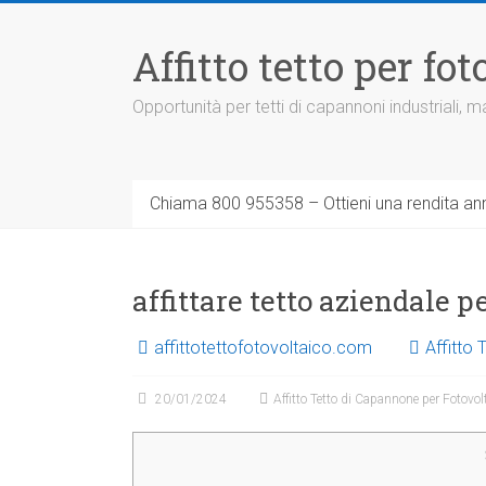
Vai
al
Affitto tetto per f
contenuto
Opportunità per tetti di capannoni industriali,
Chiama 800 955358 – Ottieni una rendita ann
affittare tetto aziendale 
affittotettofotovoltaico.com
Affitto
20/01/2024
Affitto Tetto di Capannone per Fotovol