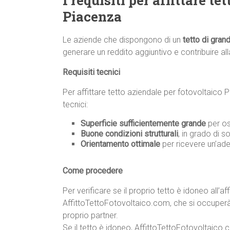
I requisiti per affittare t
Piacenza
Le aziende che dispongono di un
tetto di gran
generare un reddito aggiuntivo e contribuire all
Requisiti tecnici
Per affittare tetto aziendale per fotovoltaico Pi
tecnici:
Superficie sufficientemente grande
per os
Buone condizioni strutturali
, in grado di s
Orientamento ottimale
per ricevere un’ade
Come procedere
Per verificare se il proprio tetto è idoneo all’af
AffittoTettoFotovoltaico.com, che si occuperà d
proprio partner.
Se il tetto è idoneo, AffittoTettoFotovoltaico.