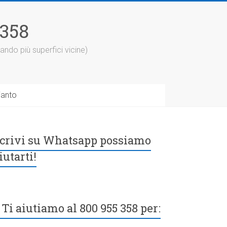
5358
ando più superfici vicine)
ianto
crivi su Whatsapp possiamo
iutarti!
Ti aiutiamo al 800 955 358 per: