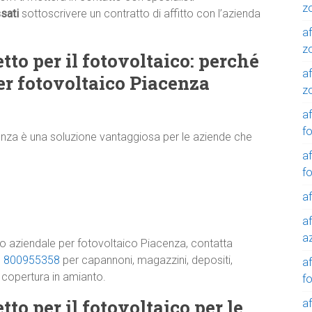
z
ssati
sottoscrivere un contratto di affitto con l’azienda
af
z
etto per il fotovoltaico: perché
af
per fotovoltaico Piacenza
z
af
f
cenza è una soluzione vantaggiosa per le aziende che
af
f
af
af
a
tto aziendale per fotovoltaico Piacenza, contatta
e
800955358
per capannoni, magazzini, depositi,
a
a copertura in amianto.
f
tto per il fotovoltaico per le
a