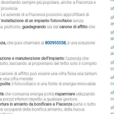
diventando sempre più popolare, anche a Piacenza e
af
provincia.
Le aziende di a Piacenza possono approfittare di
af
’
installazione di un impianto fotovoltaico
senza
a
a, piuttosto,
guadagnando
sia dal
canone di affitto
che
af
a
nza,
che puoi chiamare al
800955358
,
è una soluzione
af
a
lazione e manutenzione dell’impianto:
l’azienda che
af
tutto, lasciando al proprietario del tetto solo il compito
c
 canone di affitto può essere una cifra fissa una tantum
af
e una cifra mensile.
c
pulita:
il fotovoltaico è una fonte di energia rinnovabile
af
ità
che consuma energia potrà
risparmiare
utilizzando
c
a prezzi inferiori rispetto a qualsiasi gestore.
rtura in amianto da bonificare a Piacenza
parte o tutto
af
 si occuperà della bonifica amianto, della nuova
e