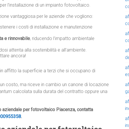
er l’installazione di un impianto fotovoltaico.
c
luzione vantaggiosa per le aziende che vogliono:
a
c
tenere i costi di installazione e manutenzione
a
ta e rinnovabile
, riducendo l’impatto ambientale
c
osi attenta alla sostenibilità e all’ambiente.
a
ttare ancora!
de
a
in affitto la superficie a terzi che si occupano di
e
a
lcun costo, ma riceve in cambio un canone di locazione
g
tantum calcolata sulla durata del contratto oppure una
a
in
to aziendale per fotovoltaico Piacenza, contatta
800955358
.
a
in