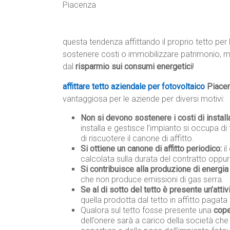
questa tendenza affittando il proprio tetto per l
sostenere costi o immobilizzare patrimonio, m
dal
risparmio sui consumi energetici
!
affittare tetto aziendale per fotovoltaico
Piace
vantaggiosa per le aziende per diversi motivi:
Non si devono sostenere i costi di instal
installa e gestisce l’impianto si occupa di 
di riscuotere il canone di affitto.
Si ottiene un canone di affitto periodico:
il
calcolata sulla durata del contratto oppur
Si contribuisce alla produzione di energia 
che non produce emissioni di gas serra.
Se al di sotto del tetto è presente un’attiv
quella prodotta dal tetto in affitto pagata 
Qualora sul tetto fosse presente una
cope
dell’onere sarà a carico della società che