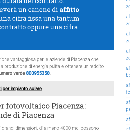
a durata del contratto.
z
riceverà un canone di
affitto
af
 una cifra fissa una tantum
zo
 contratto oppure una cifra
af
z
af
z
oluzione vantaggiosa per le aziende di Piacenza che
alla produzione di energia pulita e ottenere un reddito
a
 numero verde
800955358
.
b
a
i per impianto solare
f
a
er fotovoltaico Piacenza:
p
nde di Piacenza
a
i grandi dimensioni, di almeno 4000 mq, possono
a