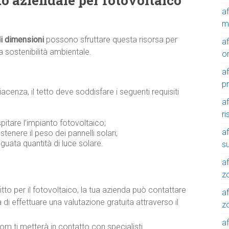
etto aziendale per fotovoltaico
a
m
di dimensioni
possono sfruttare questa risorsa per
a
a sostenibilità ambientale.
o
a
p
acenza, il tetto deve soddisfare i seguenti requisiti
a
r
pitare l’impianto fotovoltaico;
a
ostenere il peso dei pannelli solari;
guata quantità di luce solare.
su
af
z
fitto per il fotovoltaico, la tua azienda può contattare
af
i effettuare una valutazione gratuita attraverso il
zo
af
com ti metterà in contatto con specialisti