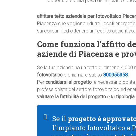
copertura e della posa dell’impianto fotov
affittare tetto aziendale per fotovoltaico Piace
Piacenza che vogliono ridurre i costi energetici,
sui consumi ed ottenere un reddito aggiuntivo,
Come funziona l’affitto del
aziende di Piacenza e pro
Se la tua azienda ha un tetto di almeno 4.000 
fotovoltaico
e chiamare subito
800955358
.
Per
candidarsi al progetto
, è necessario conta
professionista del settore fotovoltaico ed energ
valutare la fattibilità del progetto
e la
tipologia
Se il
progetto è approvat
l’impianto fotovoltaico a 