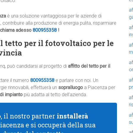
oltaico.
af
nza
è una soluzione vantaggiosa per le aziende di
g
 contribuire alla produzione di energia pulita, risparmiare
af
chiama adesso
800955358
!
in
 tetto per il fotovoltaico per le
af
vincia
m
af
mq, può candidarsi al progetto di
affitto del tetto per il
o
af
ttare il numero
800955358
e parlare con noi. Un
p
ie rinnovabili, effettuerà un
sopralluogo
a Piacenza per
 di impianto
più adatta al tetto dell’azienda.
af
r
o
, il nostro partner
installerà
af
su
Piacenza e si occuperà della sua
af