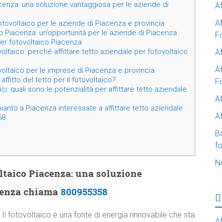
acenza: una soluzione vantaggiosa per le aziende di
A
A
fotovoltaico per le aziende di Piacenza e provincia
co Piacenza: un’opportunità per le aziende di Piacenza
F
 per fotovoltaico Piacenza
ovoltaico: perché affittare tetto aziendale per fotovoltaico
Af
Af
tovoltaico per le imprese di Piacenza e provincia
ffitto del tetto per il fotovoltaico?
F
ci: quali sono le potenzialità per affittare tetto aziendale
A
ianto a Piacenza interessate a affittare tetto aziendale
Af
58
B
f
N
oltaico Piacenza: una soluzione
acenza chiama
800955358
Il fotovoltaico è una fonte di energia rinnovabile che sta
Af