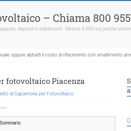
otovoltaico – Chiama 800 95
 magazzini, depositi e stabilimenti · Minimo 4.000 mq (anche somm
uale oppure abbatti il costo di rifacimento con smaltimento am
per fotovoltaico Piacenza
S
a
 Tetto di Capannone per Fotovoltaico
taico
Sommario