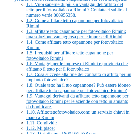
1.1.
Vuoi saperne di più sui vantaggi dell’affitto del
tetto per il fotovoltaico a Rimini ? Contattaci subito al
numero verde 800955358.
1.2.
Come affittare tetto capannone per fotovoltaico
Rimini
1.3.
affittare tetto capannone per fotovoltaico Rimini:
una soluzione vantaggiosa per le imprese di Rimini
1.4.
Come affittare tetto capannone per fotovoltaico
Rimini
1.5.
I requisiti per affittare tetto capannone per
fotovoltaico Rimini
1.6.
Vantaggi per le imprese di Rimini e provincia che
affittano il tetto per il fotovoltaico
1.7.
Cosa succede alla fine del contratto di affitto per un
impianto fotovoltaico?
1.8.
Quale tetto ha il tuo capannone? Può essere idoneo
per affittare tetto capannone per fotovoltaico Rimini ?
1.9.
Vantaggi derivanti da affittare tetto capannone per
fotovoltaico Rimini per le aziende con tetto in amianto
da bonificare.
1.10.
Affittotettofotovoltaico.com: un servizio chiavi in
mano a Rimini
1.11.
Condividi:
1.12.
Mi piace:
1.13.
Ti aiutiamo al 800 955 538 per: