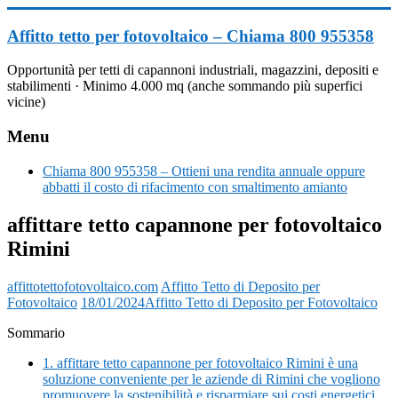
Vai
al
Affitto tetto per fotovoltaico – Chiama 800 955358
contenuto
Opportunità per tetti di capannoni industriali, magazzini, depositi e
stabilimenti · Minimo 4.000 mq (anche sommando più superfici
vicine)
Menu
Chiama 800 955358 – Ottieni una rendita annuale oppure
abbatti il costo di rifacimento con smaltimento amianto
affittare tetto capannone per fotovoltaico
Rimini
affittotettofotovoltaico.com
Affitto Tetto di Deposito per
Fotovoltaico
18/01/2024
Affitto Tetto di Deposito per Fotovoltaico
Sommario
1.
affittare tetto capannone per fotovoltaico Rimini è una
soluzione conveniente per le aziende di Rimini che vogliono
promuovere la sostenibilità e risparmiare sui costi energetici.