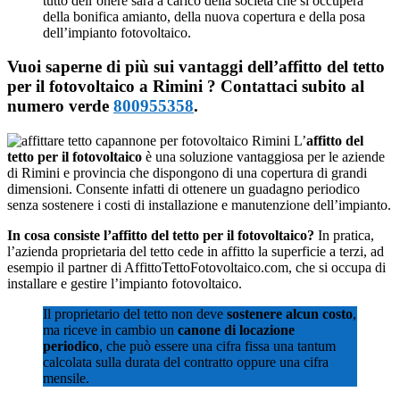
tutto dell’onere sarà a carico della società che si occuperà
della bonifica amianto, della nuova copertura e della posa
dell’impianto fotovoltaico.
Vuoi saperne di più sui vantaggi dell’affitto del tetto
per il fotovoltaico a Rimini ? Contattaci subito al
numero verde
800955358
.
L’
affitto del
tetto per il fotovoltaico
è una soluzione vantaggiosa per le aziende
di Rimini e provincia che dispongono di una copertura di grandi
dimensioni. Consente infatti di ottenere un guadagno periodico
senza sostenere i costi di installazione e manutenzione dell’impianto.
In cosa consiste l’affitto del tetto per il fotovoltaico?
In pratica,
l’azienda proprietaria del tetto cede in affitto la superficie a terzi, ad
esempio il partner di AffittoTettoFotovoltaico.com, che si occupa di
installare e gestire l’impianto fotovoltaico.
Il proprietario del tetto non deve
sostenere alcun costo
,
ma riceve in cambio un
canone di locazione
periodico
, che può essere una cifra fissa una tantum
calcolata sulla durata del contratto oppure una cifra
mensile.