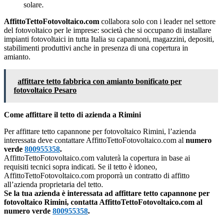
solare.
AffittoTettoFotovoltaico.com
collabora solo con i leader nel settore
del fotovoltaico per le imprese: società che si occupano di installare
impianti fotovoltaici in tutta Italia su capannoni, magazzini, depositi,
stabilimenti produttivi anche in presenza di una copertura in
amianto.
affittare tetto fabbrica con amianto bonificato per
fotovoltaico Pesaro
Come affittare il tetto di azienda a Rimini
Per affittare tetto capannone per fotovoltaico Rimini, l’azienda
interessata deve contattare AffittoTettoFotovoltaico.com al
numero
verde
800955358
.
AffittoTettoFotovoltaico.com valuterà la copertura in base ai
requisiti tecnici sopra indicati. Se il tetto è idoneo,
AffittoTettoFotovoltaico.com proporrà un contratto di affitto
all’azienda proprietaria del tetto.
Se la tua azienda è interessata ad affittare tetto capannone per
fotovoltaico Rimini, contatta AffittoTettoFotovoltaico.com al
numero verde
800955358
.