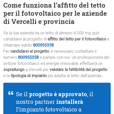
Come funziona l’affitto del tetto
per il fotovoltaico per le aziende
di Vercelli e provincia
Se la tua azienda ha un tetto di almeno 4.000 mq, può
candidarsi al progetto di
affitto del tetto per il fotovoltaico
e
chiamare subito
800955358
.
Per
candidarsi al progetto
, è necessario contattare il
numero
800955358
e parlare con noi. Un professionista del
settore fotovoltaico ed energie rinnovabili, effettuerà un
sopralluogo
a Vercelli per
valutare la fattibilità del progetto
e la
tipologia di impianto
più adatta al tetto dell’azienda.
Se il
progetto è approvato
, il
nostro partner
installerà
l’impianto fotovoltaico a