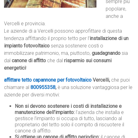
sempre più
popolare,
anche a
Vercelli e provincia.
Le aziende di a Vercelli possono approfittare di questa
tendenza affittando il proprio tetto per l’
installazione di un
impianto fotovoltaico
senza sostenere costi o
immobilizzare patrimonio, ma, piuttosto,
guadagnando
sia
dal
canone di affitto
che dal
risparmio sui consumi
energetici
!
affittare tetto capannone per fotovoltaico
Vercelli,
che puoi
chiamare al
800955358
,
è una soluzione vantaggiosa per le
aziende per diversi motivi:
Non si devono sostenere i costi di installazione e
manutenzione dell’impianto:
l’azienda che installa e
gestisce l’impianto si occupa di tutto, lasciando al
proprietario del tetto solo il compito di riscuotere il
canone di affitto.
Si ottiene un canone di affitto periodico:
il canone di