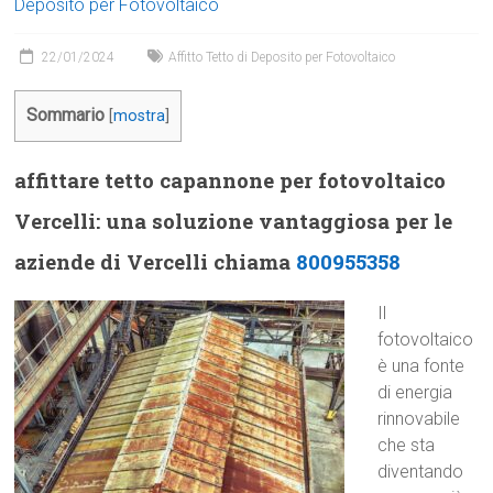
Deposito per Fotovoltaico
22/01/2024
Affitto Tetto di Deposito per Fotovoltaico
Sommario
[
mostra
]
affittare tetto capannone per fotovoltaico
Vercelli: una soluzione vantaggiosa per le
aziende di Vercelli chiama
800955358
Il
fotovoltaico
è una fonte
di energia
rinnovabile
che sta
diventando