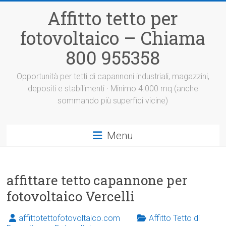
Vai
Affitto tetto per
al
contenuto
fotovoltaico – Chiama
800 955358
Opportunità per tetti di capannoni industriali, magazzini,
depositi e stabilimenti · Minimo 4.000 mq (anche
sommando più superfici vicine)
Menu
affittare tetto capannone per
fotovoltaico Vercelli
affittotettofotovoltaico.com
Affitto Tetto di