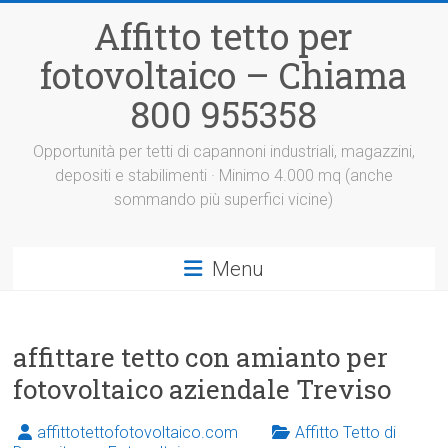
Vai
Affitto tetto per
al
contenuto
fotovoltaico – Chiama
800 955358
Opportunità per tetti di capannoni industriali, magazzini,
depositi e stabilimenti · Minimo 4.000 mq (anche
sommando più superfici vicine)
Menu
affittare tetto con amianto per
fotovoltaico aziendale Treviso
affittotettofotovoltaico.com
Affitto Tetto di