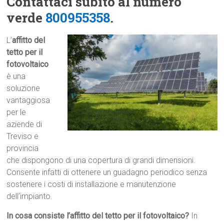
Contattaci subito al numero
verde
800955358
.
L’
affitto del
tetto per il
fotovoltaico
è una
soluzione
vantaggiosa
per le
aziende di
Treviso e
provincia
che dispongono di una copertura di grandi dimensioni.
Consente infatti di ottenere un guadagno periodico senza
sostenere i costi di installazione e manutenzione
dell’impianto.
In cosa consiste l’affitto del tetto per il fotovoltaico?
In