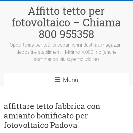
Vai
Affitto tetto per
al
contenuto
fotovoltaico – Chiama
800 955358
Opportunità per tetti di capannoni industriali, magazzini,
depositi e stabilimenti · Minimo 4.000 mq (anche
sommando più superfici vicine)
Menu
affittare tetto fabbrica con
amianto bonificato per
fotovoltaico Padova