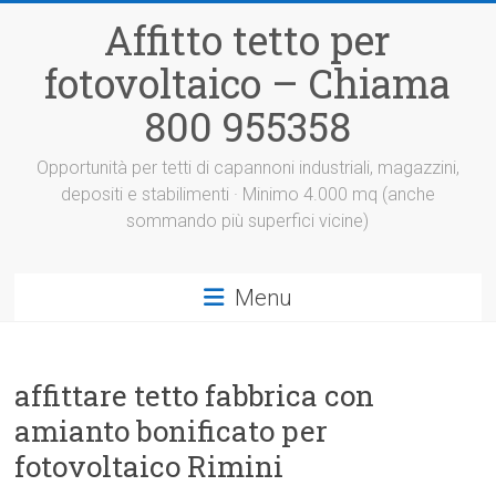
Vai
Affitto tetto per
al
contenuto
fotovoltaico – Chiama
800 955358
Opportunità per tetti di capannoni industriali, magazzini,
depositi e stabilimenti · Minimo 4.000 mq (anche
sommando più superfici vicine)
Menu
affittare tetto fabbrica con
amianto bonificato per
fotovoltaico Rimini