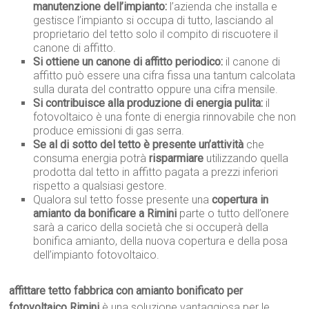
manutenzione dell’impianto:
l’azienda che installa e
gestisce l’impianto si occupa di tutto, lasciando al
proprietario del tetto solo il compito di riscuotere il
canone di affitto.
Si ottiene un canone di affitto periodico:
il canone di
affitto può essere una cifra fissa una tantum calcolata
sulla durata del contratto oppure una cifra mensile.
Si contribuisce alla produzione di energia pulita:
il
fotovoltaico è una fonte di energia rinnovabile che non
produce emissioni di gas serra.
Se al di sotto del tetto è presente un’attività
che
consuma energia potrà
risparmiare
utilizzando quella
prodotta dal tetto in affitto pagata a prezzi inferiori
rispetto a qualsiasi gestore.
Qualora sul tetto fosse presente una
copertura in
amianto da bonificare a Rimini
parte o tutto dell’onere
sarà a carico della società che si occuperà della
bonifica amianto, della nuova copertura e della posa
dell’impianto fotovoltaico.
affittare tetto fabbrica con amianto bonificato per
fotovoltaico Rimini
è una soluzione vantaggiosa per le