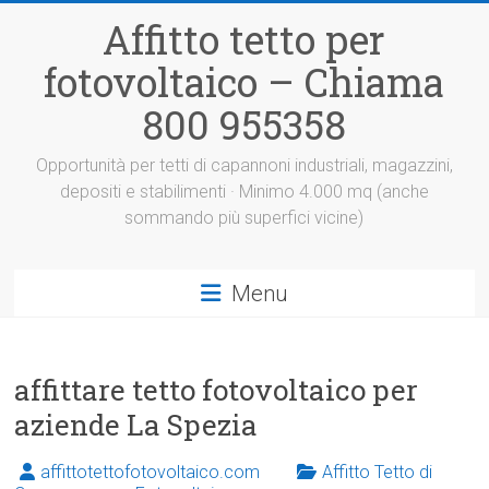
Vai
Affitto tetto per
al
contenuto
fotovoltaico – Chiama
800 955358
Opportunità per tetti di capannoni industriali, magazzini,
depositi e stabilimenti · Minimo 4.000 mq (anche
sommando più superfici vicine)
Menu
affittare tetto fotovoltaico per
aziende La Spezia
affittotettofotovoltaico.com
Affitto Tetto di