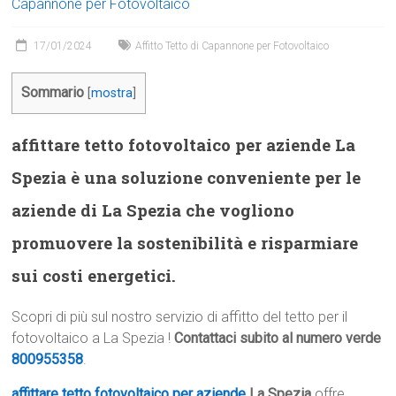
Capannone per Fotovoltaico
17/01/2024
Affitto Tetto di Capannone per Fotovoltaico
Sommario
[
mostra
]
affittare tetto fotovoltaico per aziende La
Spezia è una soluzione conveniente per le
aziende di La Spezia che vogliono
promuovere la sostenibilità e risparmiare
sui costi energetici.
Scopri di più sul nostro servizio di affitto del tetto per il
fotovoltaico a La Spezia !
Contattaci subito al numero verde
800955358
.
affittare tetto fotovoltaico per aziende
La Spezia
offre