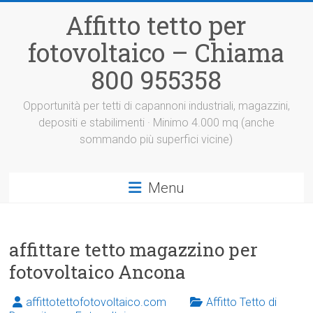
Vai
Affitto tetto per
al
contenuto
fotovoltaico – Chiama
800 955358
Opportunità per tetti di capannoni industriali, magazzini,
depositi e stabilimenti · Minimo 4.000 mq (anche
sommando più superfici vicine)
Menu
affittare tetto magazzino per
fotovoltaico Ancona
affittotettofotovoltaico.com
Affitto Tetto di