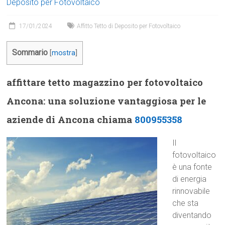
Deposito per Fotovoltaico
17/01/2024
Affitto Tetto di Deposito per Fotovoltaico
Sommario
[
mostra
]
affittare tetto magazzino per fotovoltaico
Ancona: una soluzione vantaggiosa per le
aziende di Ancona chiama
800955358
Il
fotovoltaico
è una fonte
di energia
rinnovabile
che sta
diventando