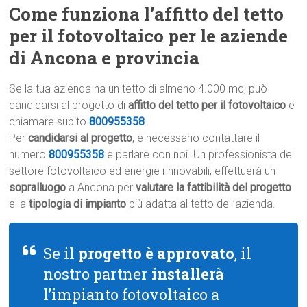
Come funziona l’affitto del tetto
per il fotovoltaico per le aziende
di Ancona e provincia
Se la tua azienda ha un tetto di almeno 4.000 mq, può
candidarsi al progetto di
affitto del tetto per il fotovoltaico
e
chiamare subito
800955358
.
Per
candidarsi al progetto
, è necessario contattare il
numero
800955358
e parlare con noi. Un professionista del
settore fotovoltaico ed energie rinnovabili, effettuerà un
sopralluogo
a Ancona per
valutare la fattibilità del progetto
e la
tipologia di impianto
più adatta al tetto dell’azienda.
Se il
progetto è approvato
, il
nostro partner
installerà
l’impianto fotovoltaico a