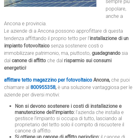
sempre più
popolare,
anche a
Ancona e provincia.
Le aziende di a Ancona possono approfittare di questa
tendenza affittando il proprio tetto per l’
installazione di un
impianto fotovoltaico
senza sostenere costi o
immobilizzare patrimonio, ma, piuttosto,
guadagnando
sia
dal
canone di affitto
che dal
risparmio sui consumi
energetici
!
affittare tetto magazzino per fotovoltaico
Ancona,
che puoi
chiamare al
800955358
,
è una soluzione vantaggiosa per le
aziende per diversi motivi:
Non si devono sostenere i costi di installazione e
manutenzione dell’impianto:
l’azienda che installa e
gestisce l’impianto si occupa di tutto, lasciando al
proprietario del tetto solo il compito di riscuotere il
canone di affitto.
Si ottiene un canone di affitto periodico:
il canone di