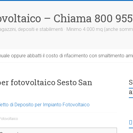
otovoltaico – Chiama 800 95
 magazzini, depositi e stabilimenti · Minimo 4.000 mq (anche somm
uale oppure abbatti il costo di rifacimento con smaltimento am
per fotovoltaico Sesto San
S
a
 Tetto di Deposito per Impianto Fotovoltaico
Fotovoltaico