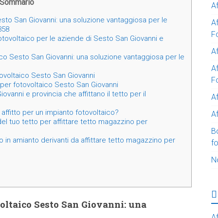
Sommario
A
esto San Giovanni: una soluzione vantaggiosa per le
A
358
F
 fotovoltaico per le aziende di Sesto San Giovanni e
Af
ico Sesto San Giovanni: una soluzione vantaggiosa per le
Af
tovoltaico Sesto San Giovanni
F
o per fotovoltaico Sesto San Giovanni
anni e provincia che affittano il tetto per il
A
affitto per un impianto fotovoltaico?
Af
del tuo tetto per affittare tetto magazzino per
B
 in amianto derivanti da affittare tetto magazzino per
f
N
voltaico Sesto San Giovanni: una
Af