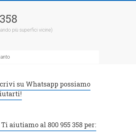
5358
ando più superfici vicine)
ianto
crivi su Whatsapp possiamo
iutarti!
Ti aiutiamo al 800 955 358 per: