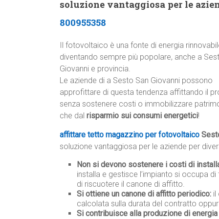
soluzione vantaggiosa per le azie
800955358
Il fotovoltaico è una fonte di energia rinnovabi
diventando sempre più popolare, anche a Ses
Giovanni e provincia.
Le aziende di a Sesto San Giovanni possono
approfittare di questa tendenza affittando il pro
senza sostenere costi o immobilizzare patrimo
che dal
risparmio sui consumi energetici
!
affittare tetto magazzino per fotovoltaico
Sesto
soluzione vantaggiosa per le aziende per divers
Non si devono sostenere i costi di instal
installa e gestisce l’impianto si occupa di 
di riscuotere il canone di affitto.
Si ottiene un canone di affitto periodico:
il
calcolata sulla durata del contratto oppur
Si contribuisce alla produzione di energia 