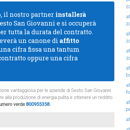
z
o
, il nostro partner
installerà
af
Sesto San Giovanni e si occuperà
zo
er tutta la durata del contratto.
af
riceverà un canone di
affitto
z
 una cifra fissa una tantum
af
 contratto oppure una cifra
z
a
b
a
oluzione vantaggiosa per le aziende di Sesto San Giovanni
f
ire alla produzione di energia pulita e ottenere un reddito
a
 numero verde
800955358
.
p
a
a