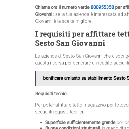
Chiama ora il numero verde
800955358
per aff
Giovanni :
se la tua azienda è interessata ad a
Giovanni è la scelta migliore!
I requisiti per affittare t
Sesto San Giovanni
Le aziende di Sesto San Giovanni che dispongo
questa risorsa per generare un reddito aggiuntiv
bonificare amianto su stabilimento Sesto 
Requisiti tecnici
Per poter affittare tetto magazzino per fotovol
seguenti requisiti tecnici:
Superficie sufficientemente grande
per os
Buone condizioni strutturali
, in grado di s