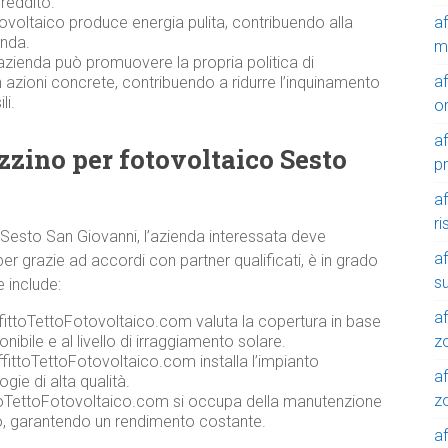
reddito.
a
ovoltaico produce energia pulita, contribuendo alla
enda.
m
azienda può promuovere la propria politica di
a
n azioni concrete, contribuendo a ridurre l’inquinamento
li.
o
a
zzino per fotovoltaico Sesto
p
a
r
 Sesto San Giovanni, l’azienda interessata deve
a
r grazie ad accordi con partner qualificati, è in grado
su
e include:
af
ffittoTettoFotovoltaico.com valuta la copertura in base
z
onibile e al livello di irraggiamento solare.
fittoTettoFotovoltaico.com installa l’impianto
af
gie di alta qualità.
zo
toTettoFotovoltaico.com si occupa della manutenzione
co, garantendo un rendimento costante.
af