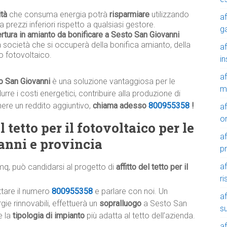
ità
che consuma energia potrà
risparmiare
utilizzando
af
a prezzi inferiori rispetto a qualsiasi gestore.
g
rtura in amianto da bonificare a Sesto San Giovanni
la società che si occuperà della bonifica amianto, della
af
o fotovoltaico.
in
af
to San Giovanni
è una soluzione vantaggiosa per le
m
re i costi energetici, contribuire alla produzione di
nere un reddito aggiuntivo,
chiama adesso
800955358
!
af
o
 tetto per il fotovoltaico per le
af
anni e provincia
p
af
mq, può candidarsi al progetto di
affitto del tetto per il
r
ttare il numero
800955358
e parlare con noi. Un
af
ie rinnovabili, effettuerà un
sopralluogo
a Sesto San
su
e la
tipologia di impianto
più adatta al tetto dell’azienda.
af