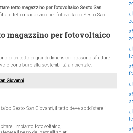
z
ittare tetto magazzino per fotovoltaico Sesto San
af
ffittare tetto magazzino per fotovoltaico Sesto San
z
af
etto magazzino per fotovoltaico
z
af
f
no di un tetto di grandi dimensioni possono sfruttare
o e contribuire alla sostenibilità ambientale.
af
f
San Giovanni
af
af
a
taico Sesto San Giovanni, il tetto deve soddisfare i
a
f
pitare l’impianto fotovoltaico;
a
ostenere il peso dei pannelli solari;