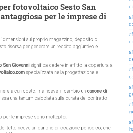
per fotovoltaico Sesto San
c
antaggiosa per le imprese di
a
c
a
di dimensioni sul proprio magazzino, deposito o
c
sta risorsa per generare un reddito aggiuntivo e
a
de
to San Giovanni
significa cedere in affitto la copertura a
a
voltaico.com
specializzata nella progettazione e
e
a
tenere alcun costo, ma riceve in cambio un
canone di
g
fissa una tantum calcolata sulla durata del contratto
a
in
ico per le imprese sono molteplici:
a
 del tetto riceve un canone di locazione periodico, che
in