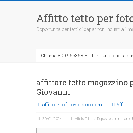
Vai
al
Affitto tetto per f
contenuto
Opportunità per tetti di capannoni industriali,
Chiama 800 955358 – Ottieni una rendita ann
affittare tetto magazzino 
Giovanni
affittotettofotovoltaico.com
Affitto
20/01/2024
Affitto Tetto di Deposito per Impianto 