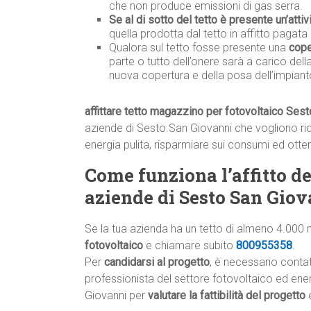
che non produce emissioni di gas serra.
Se al di sotto del tetto è presente un’attiv
quella prodotta dal tetto in affitto pagata 
Qualora sul tetto fosse presente una
cope
parte o tutto dell’onere sarà a carico del
nuova copertura e della posa dell’impiant
affittare tetto magazzino per fotovoltaico Ses
aziende di Sesto San Giovanni che vogliono ridur
energia pulita, risparmiare sui consumi ed otte
Come funziona l’affitto del
aziende di Sesto San Giov
Se la tua azienda ha un tetto di almeno 4.000 
fotovoltaico
e chiamare subito
800955358
.
Per
candidarsi al progetto
, è necessario conta
professionista del settore fotovoltaico ed energ
Giovanni per
valutare la fattibilità del progetto