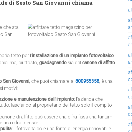
nde di Sesto San Giovanni chiama
af
af
a
le che sta
to San
af
a
af
prio tetto per l’
installazione di un impianto fotovoltaico
a
nio, ma, piuttosto,
guadagnando
sia dal
canone di affitto
af
c
 San Giovanni,
che puoi chiamare al
800955358
,
è una
i motivi:
af
c
lazione e manutenzione dell’impianto:
l’azienda che
tutto, lasciando al proprietario del tetto solo il compito
af
c
 canone di affitto può essere una cifra fissa una tantum
e una cifra mensile.
af
pulita:
il fotovoltaico è una fonte di energia rinnovabile
e