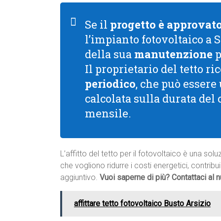
Se il
progetto è approvat
l’impianto fotovoltaico a 
della sua
manutenzione
p
Il proprietario del tetto 
periodico
, che può essere
calcolata sulla durata del
mensile.
L’affitto del tetto per il fotovoltaico è una s
che vogliono ridurre i costi energetici, contribu
aggiuntivo.
Vuoi saperne di più? Contattaci al
affittare tetto fotovoltaico Busto Arsizio