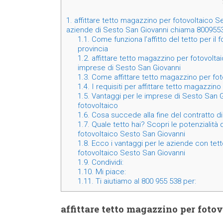
1.
affittare tetto magazzino per fotovoltaico S
aziende di Sesto San Giovanni chiama 800955
1.1.
Come funziona l’affitto del tetto per il
provincia
1.2.
affittare tetto magazzino per fotovolta
imprese di Sesto San Giovanni
1.3.
Come affittare tetto magazzino per fo
1.4.
I requisiti per affittare tetto magazzin
1.5.
Vantaggi per le imprese di Sesto San Giov
fotovoltaico
1.6.
Cosa succede alla fine del contratto di 
1.7.
Quale tetto hai? Scopri le potenzialità 
fotovoltaico Sesto San Giovanni
1.8.
Ecco i vantaggi per le aziende con tetto
fotovoltaico Sesto San Giovanni
1.9.
Condividi:
1.10.
Mi piace:
1.11.
Ti aiutiamo al 800 955 538 per:
affittare tetto magazzino per foto