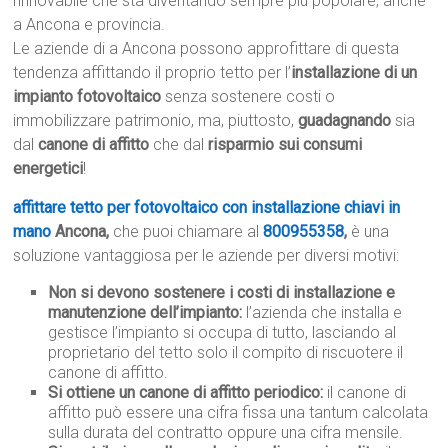
rinnovabile che sta diventando sempre più popolare, anche
a Ancona e provincia.
Le aziende di a Ancona possono approfittare di questa
tendenza affittando il proprio tetto per l’
installazione di un
impianto fotovoltaico
senza sostenere costi o
immobilizzare patrimonio, ma, piuttosto,
guadagnando
sia
dal
canone di affitto
che dal
risparmio sui consumi
energetici
!
affittare tetto per fotovoltaico con installazione chiavi in
mano
Ancona,
che puoi chiamare al
800955358
,
è una
soluzione vantaggiosa per le aziende per diversi motivi:
Non si devono sostenere i costi di installazione e
manutenzione dell’impianto:
l’azienda che installa e
gestisce l’impianto si occupa di tutto, lasciando al
proprietario del tetto solo il compito di riscuotere il
canone di affitto.
Si ottiene un canone di affitto periodico:
il canone di
affitto può essere una cifra fissa una tantum calcolata
sulla durata del contratto oppure una cifra mensile.