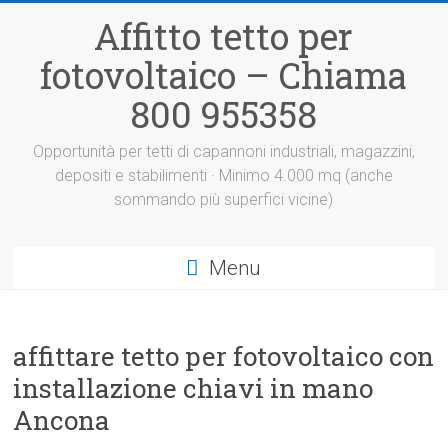
Vai
Affitto tetto per
al
contenuto
fotovoltaico – Chiama
800 955358
Opportunità per tetti di capannoni industriali, magazzini,
depositi e stabilimenti · Minimo 4.000 mq (anche
sommando più superfici vicine)
Menu
affittare tetto per fotovoltaico con
installazione chiavi in mano
Ancona