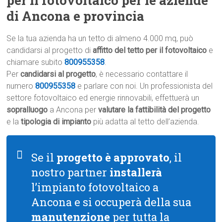
per il fotovoltaico per le aziende
di Ancona e provincia
Se la tua azienda ha un tetto di almeno 4.000 mq, può
candidarsi al progetto di
affitto del tetto per il fotovoltaico
e
chiamare subito
800955358
.
Per
candidarsi al progetto
, è necessario contattare il
numero
800955358
e parlare con noi. Un professionista del
settore fotovoltaico ed energie rinnovabili, effettuerà un
sopralluogo
a Ancona per
valutare la fattibilità del progetto
e la
tipologia di impianto
più adatta al tetto dell’azienda.
Se il
progetto è approvato
, il
nostro partner
installerà
l’impianto fotovoltaico a
Ancona e si occuperà della sua
manutenzione
per tutta la