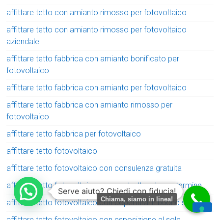
affittare tetto con amianto rimosso per fotovoltaico
affittare tetto con amianto rimosso per fotovoltaico
aziendale
affittare tetto fabbrica con amianto bonificato per
fotovoltaico
affittare tetto fabbrica con amianto per fotovoltaico
affittare tetto fabbrica con amianto rimosso per
fotovoltaico
affittare tetto fabbrica per fotovoltaico
affittare tetto fotovoltaico
affittare tetto fotovoltaico con consulenza gratuita
affittare tetto fotovoltaico con contratto a lungo termine
Serve aiuto? Chiedi con fiducia!
Chiama, siamo in linea!
affittare tetto fotovoltaico con copertura in buono stato
affittare tetto fotovoltaico con esposizione al sole