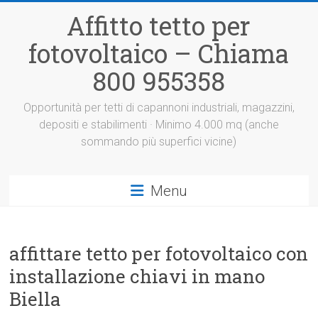
Vai
Affitto tetto per
al
contenuto
fotovoltaico – Chiama
800 955358
Opportunità per tetti di capannoni industriali, magazzini,
depositi e stabilimenti · Minimo 4.000 mq (anche
sommando più superfici vicine)
Menu
affittare tetto per fotovoltaico con
installazione chiavi in mano
Biella