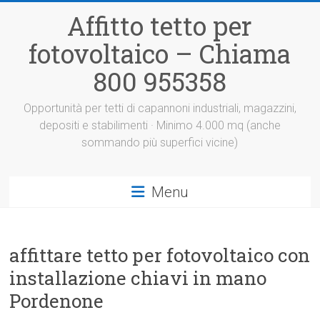
Vai
Affitto tetto per
al
contenuto
fotovoltaico – Chiama
800 955358
Opportunità per tetti di capannoni industriali, magazzini,
depositi e stabilimenti · Minimo 4.000 mq (anche
sommando più superfici vicine)
Menu
affittare tetto per fotovoltaico con
installazione chiavi in mano
Pordenone