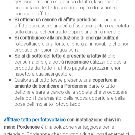
gestisce l’impianto si occupa di tutto, lasciando al
proprietario del tetto solo il compito di riscuotere il
canone di affitto.
Si ottiene un canone di affitto periodico:
il canone di
affitto può essere una cifra fissa una tantum calcolata
sulla durata del contratto oppure una cifra mensile.
Si contribuisce alla produzione di energia pulita:
il
fotovoltaico è una fonte di energia rinnovabile che non
produce emissioni di gas serra.
Se al di sotto del tetto è presente un’attività
che
consuma energia potrà
risparmiare
utilizzando quella
prodotta dal tetto in affitto pagata a prezzi inferiori
rispetto a qualsiasi gestore.
Qualora sul tetto fosse presente una
copertura in
amianto da bonificare a Pordenone
parte o tutto
dell’onere sarà a carico della società che si occuperà
della bonifica amianto, della nuova copertura e della
posa dell’impianto fotovoltaico.
affittare tetto per fotovoltaico
con installazione chiavi in
mano Pordenone
è una soluzione vantaggiosa per le
aziende di Pordenone che vogliono ridurre i costi energetici,