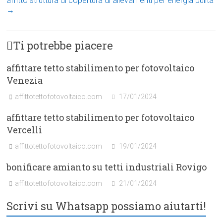
affitto struttura di copertura di allevamenti per energia pulita
→
Ti potrebbe piacere
affittare tetto stabilimento per fotovoltaico
Venezia
affittotettofotovoltaico.com
17/01/2024
affittare tetto stabilimento per fotovoltaico
Vercelli
affittotettofotovoltaico.com
19/01/2024
bonificare amianto su tetti industriali Rovigo
affittotettofotovoltaico.com
21/01/2024
Scrivi su Whatsapp possiamo aiutarti!