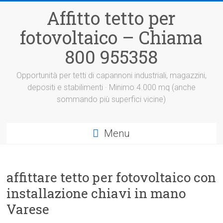
Vai
Affitto tetto per
al
contenuto
fotovoltaico – Chiama
800 955358
Opportunità per tetti di capannoni industriali, magazzini,
depositi e stabilimenti · Minimo 4.000 mq (anche
sommando più superfici vicine)
Menu
affittare tetto per fotovoltaico con
installazione chiavi in mano
Varese