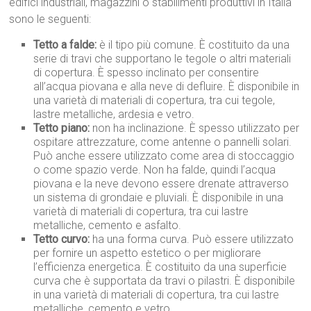
edifici industriali, magazzini o stabilimenti produttivi in Italia
sono le seguenti:
Tetto a falde:
è il tipo più comune. È costituito da una
serie di travi che supportano le tegole o altri materiali
di copertura. È spesso inclinato per consentire
all’acqua piovana e alla neve di defluire. È disponibile in
una varietà di materiali di copertura, tra cui tegole,
lastre metalliche, ardesia e vetro.
Tetto piano:
non ha inclinazione. È spesso utilizzato per
ospitare attrezzature, come antenne o pannelli solari.
Può anche essere utilizzato come area di stoccaggio
o come spazio verde. Non ha falde, quindi l’acqua
piovana e la neve devono essere drenate attraverso
un sistema di grondaie e pluviali. È disponibile in una
varietà di materiali di copertura, tra cui lastre
metalliche, cemento e asfalto.
Tetto curvo:
ha una forma curva. Può essere utilizzato
per fornire un aspetto estetico o per migliorare
l’efficienza energetica. È costituito da una superficie
curva che è supportata da travi o pilastri. È disponibile
in una varietà di materiali di copertura, tra cui lastre
metalliche, cemento e vetro.