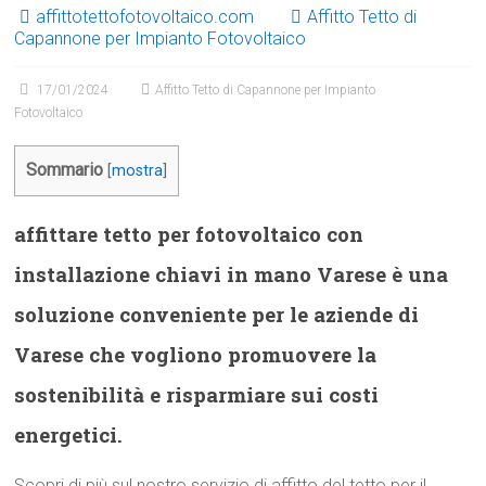
affittotettofotovoltaico.com
Affitto Tetto di
Capannone per Impianto Fotovoltaico
17/01/2024
Affitto Tetto di Capannone per Impianto
Fotovoltaico
Sommario
[
mostra
]
affittare tetto per fotovoltaico con
installazione chiavi in mano Varese è una
soluzione conveniente per le aziende di
Varese che vogliono promuovere la
sostenibilità e risparmiare sui costi
energetici.
Scopri di più sul nostro servizio di affitto del tetto per il