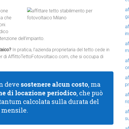
af
ione
g
ia che
oni.
af
odico
in
tenzione dell’impianto.
af
ltaico?
In pratica, l’azienda proprietaria del tetto cede in
m
tner di AffittoTettoFotovoltaico.com, che si occupa di
af
o
af
non deve
sostenere alcun costo
, ma
p
e di locazione periodico
, che può
af
 tantum calcolata sulla durata del
r
a mensile.
af
su
af