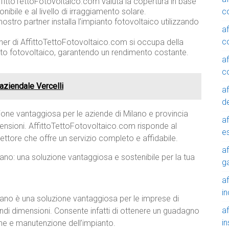
AffittoTettoFotovoltaico.com valuta la copertura in base
c
onibile e al livello di irraggiamento solare.
 nostro partner installa l’impianto fotovoltaico utilizzando
a
c
tner di AffittoTettoFotovoltaico.com si occupa della
nto fotovoltaico, garantendo un rendimento costante.
a
c
 aziendale Vercelli
a
de
one vantaggiosa per le aziende di Milano e provincia
a
ensioni. AffittoTettoFotovoltaico.com risponde al
e
ettore che offre un servizio completo e affidabile.
a
ilano: una soluzione vantaggiosa e sostenibile per la tua
g
a
in
ilano è una soluzione vantaggiosa per le imprese di
a
ndi dimensioni. Consente infatti di ottenere un guadagno
in
one e manutenzione dell’impianto.