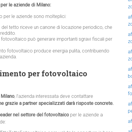
o per le aziende di Milano:
z
ico per le aziende sono molteplici:
af
zo
a del tetto riceve un canone di locazione periodico, che
reddito.
af
o fotovoltaico può generare importanti sgravi fiscali per
z
nto fotovoltaico produce energia pulita, contribuendo
af
’azienda.
z
a
limento per fotovoltaico
b
a
f
o Milano
, l’azienda interessata deve contattare
e grazie a partner specializzati darà risposte concrete.
a
p
leader nel settore del fotovoltaico
per le aziende a
a
de:
a