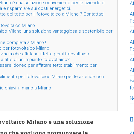
 Milano è una soluzione conveniente per le aziende di
A
 e risparmiare sui costi energetici.
A
tto del tetto per il fotovoltaico a Milano ? Contattaci
F
otovoltaico Milano
taico Milano: una soluzione vantaggiosa e sostenibile per
Af
Af
one completa a Milano !
to per fotovoltaico Milano
F
ncia che affittano il tetto per il fotovoltaico
A
affitto di un impianto fotovoltaico?
sere idoneo per affittare tetto stabilimento per
Af
abilimento per fotovoltaico Milano per le aziende con
B
f
io chiavi in mano a Milano
N
otovoltaico Milano è una soluzione
ano che vogliono promuovere la
Af