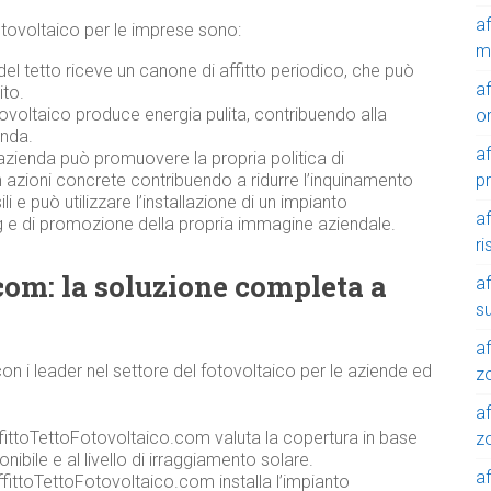
a
l fotovoltaico per le imprese sono:
m
del tetto riceve un canone di affitto periodico, che può
a
ito.
ovoltaico produce energia pulita, contribuendo alla
o
enda.
a
azienda può promuovere la propria politica di
p
n azioni concrete contribuendo a ridurre l’inquinamento
 e può utilizzare l’installazione di un impianto
a
 e di promozione della propria immagine aziendale.
r
com: la soluzione completa a
a
su
af
n i leader nel settore del fotovoltaico per le aziende ed
z
af
ffittoTettoFotovoltaico.com valuta la copertura in base
zo
onibile e al livello di irraggiamento solare.
af
fittoTettoFotovoltaico.com installa l’impianto