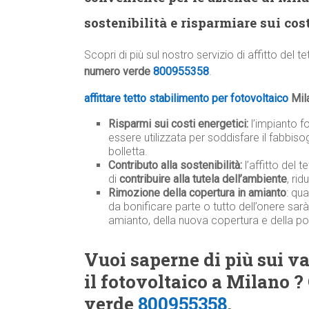
sostenibilità e risparmiare sui cost
Scopri di più sul nostro servizio di affitto del t
numero verde
800955358
.
affittare tetto stabilimento per fotovoltaico
Mil
Risparmi sui costi energetici:
l’impianto f
essere utilizzata per soddisfare il fabbiso
bolletta.
Contributo alla sostenibilità:
l’affitto del 
di
contribuire alla tutela dell’ambiente
, ri
Rimozione della copertura in amianto
: qu
da bonificare parte o tutto dell’onere sar
amianto, della nuova copertura e della po
Vuoi saperne di più sui van
il fotovoltaico a Milano ?
verde
800955358
.