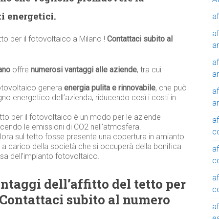
i energetici.
af
af
etto per il fotovoltaico a Milano !
Contattaci subito al
a
af
ano
offre
numerosi vantaggi alle aziende
, tra cui:
a
otovoltaico genera
energia pulita e rinnovabile
, che può
af
gno energetico dell’azienda, riducendo così i costi in
a
tetto per il fotovoltaico è un modo per le aziende
af
ducendo le emissioni di CO2 nell’atmosfera.
c
alora sul tetto fosse presente una copertura in amianto
à a carico della società che si occuperà della bonifica
af
sa dell’impianto fotovoltaico.
c
af
taggi dell’affitto del tetto per
c
 Contattaci subito al numero
af
e