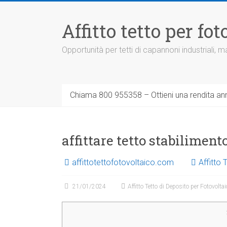
Vai
al
Affitto tetto per f
contenuto
Opportunità per tetti di capannoni industriali,
Chiama 800 955358 – Ottieni una rendita ann
affittare tetto stabilimen
affittotettofotovoltaico.com
Affitto 
21/01/2024
Affitto Tetto di Deposito per Fotovolta