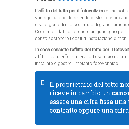
L’
affitto del tetto per il fotovoltaico
è una soluz
vantaggiosa per le aziende di Milano e provinc
dispongono di una copertura di grandi dimensi
Consente infatti di ottenere un guadagno peri
senza sostenere i costi di installazione e manu
In cosa consiste l’affitto del tetto per il fotovo
affitto la superficie a terzi, ad esempio il par
installare e gestire l’impianto fotovoltaico.
Il proprietario del tetto 
riceve in cambio un
canon
essere una cifra fissa una
contratto oppure una cifr