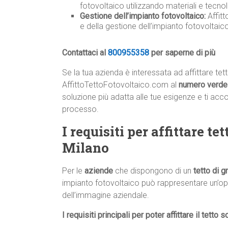
fotovoltaico utilizzando materiali e tecnolo
Gestione dell’impianto fotovoltaico:
Affit
e della gestione dell’impianto fotovoltai
Contattaci al
800955358
per saperne di più
Se la tua azienda è interessata ad affittare te
AffittoTettoFotovoltaico.com al
numero verd
soluzione più adatta alle tue esigenze e ti ac
processo.
I requisiti per affittare t
Milano
Per le
aziende
che dispongono di un
tetto di 
impianto fotovoltaico può rappresentare un’op
dell’immagine aziendale.
I requisiti principali per poter affittare il tetto s