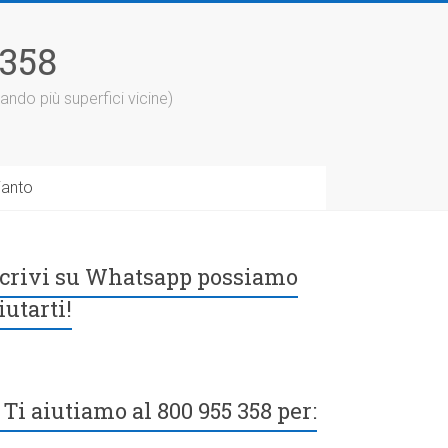
5358
ando più superfici vicine)
ianto
crivi su Whatsapp possiamo
iutarti!
Ti aiutiamo al 800 955 358 per: