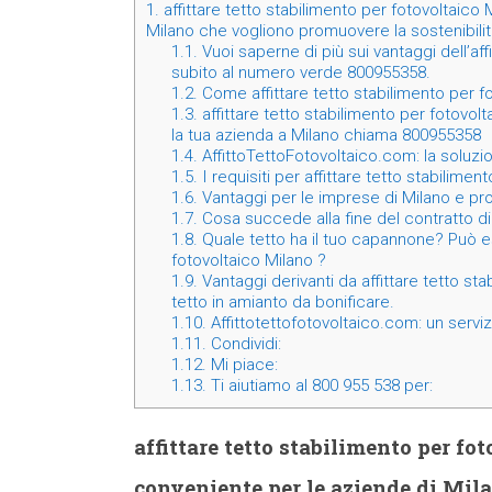
1.
affittare tetto stabilimento per fotovoltaico
Milano che vogliono promuovere la sostenibilità
1.1.
Vuoi saperne di più sui vantaggi dell’affi
subito al numero verde 800955358.
1.2.
Come affittare tetto stabilimento per f
1.3.
affittare tetto stabilimento per fotovol
la tua azienda a Milano chiama 800955358
1.4.
AffittoTettoFotovoltaico.com: la soluzi
1.5.
I requisiti per affittare tetto stabilimen
1.6.
Vantaggi per le imprese di Milano e provi
1.7.
Cosa succede alla fine del contratto di 
1.8.
Quale tetto ha il tuo capannone? Può es
fotovoltaico Milano ?
1.9.
Vantaggi derivanti da affittare tetto st
tetto in amianto da bonificare.
1.10.
Affittotettofotovoltaico.com: un serviz
1.11.
Condividi:
1.12.
Mi piace:
1.13.
Ti aiutiamo al 800 955 538 per:
affittare tetto stabilimento per f
conveniente per le aziende di Mil