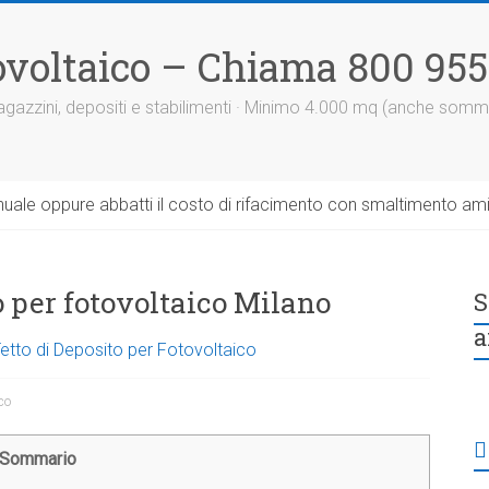
otovoltaico – Chiama 800 95
 magazzini, depositi e stabilimenti · Minimo 4.000 mq (anche somm
uale oppure abbatti il costo di rifacimento con smaltimento am
to per fotovoltaico Milano
S
a
Tetto di Deposito per Fotovoltaico
ico
Sommario