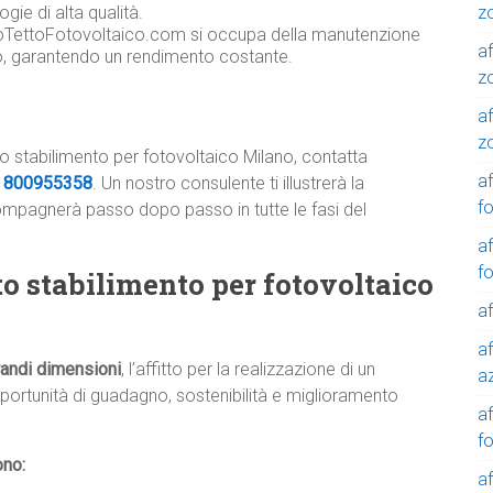
z
gie di alta qualità.
toTettoFotovoltaico.com si occupa della manutenzione
af
co, garantendo un rendimento costante.
z
af
z
tto stabilimento per fotovoltaico Milano, contatta
af
e
800955358
. Un nostro consulente ti illustrerà la
f
compagnerà passo dopo passo in tutte le fasi del
af
f
etto stabilimento per fotovoltaico
af
af
grandi dimensioni
, l’affitto per la realizzazione di un
a
portunità di guadagno, sostenibilità e miglioramento
a
f
ono:
a