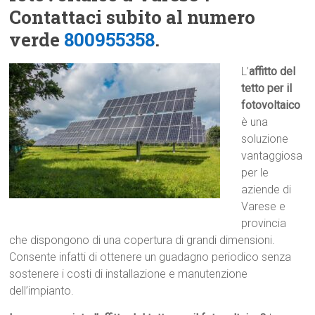
Contattaci subito al numero
verde
800955358
.
L’
affitto del
tetto per il
fotovoltaico
è una
soluzione
vantaggiosa
per le
aziende di
Varese e
provincia
che dispongono di una copertura di grandi dimensioni.
Consente infatti di ottenere un guadagno periodico senza
sostenere i costi di installazione e manutenzione
dell’impianto.