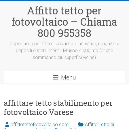
Vai
Affitto tetto per
al
contenuto
fotovoltaico – Chiama
800 955358
Opportunità per tetti di capannoni industriali, magazzini,
depositi e stabilimenti · Minimo 4.000 mq (anche
sommando più superfici vicine)
Menu
affittare tetto stabilimento per
fotovoltaico Varese
affittotettofotovoltaico.com
Affitto Tetto di