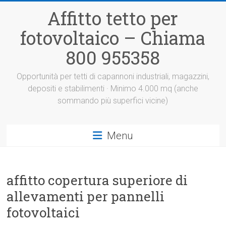
Vai
Affitto tetto per
al
contenuto
fotovoltaico – Chiama
800 955358
Opportunità per tetti di capannoni industriali, magazzini,
depositi e stabilimenti · Minimo 4.000 mq (anche
sommando più superfici vicine)
Menu
affitto copertura superiore di
allevamenti per pannelli
fotovoltaici