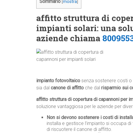
Sommario
[
mostra
]
affitto struttura di cop
impianti solari: una so
aziende chiama
800955
impianto fotovoltaico
senza sostenere costi o 
sia dal
canone di affitto
che dal
risparmio sui c
affitto struttura di copertura di capannoni per im
soluzione vantaggiosa per le aziende per divers
Non si devono sostenere i costi di instal
installa e gestisce l’impianto si occupa di 
di riscuotere il canone di affitto.