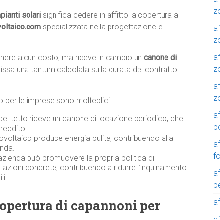
z
pianti solari
significa cedere in affitto la copertura a
voltaico.com
specializzata nella progettazione e
af
zo
af
tenere alcun costo, ma riceve in cambio un
canone di
z
fissa una tantum calcolata sulla durata del contratto
af
z
ico per le imprese sono molteplici:
a
 del tetto riceve un canone di locazione periodico, che
b
reddito.
ovoltaico produce energia pulita, contribuendo alla
a
enda.
f
azienda può promuovere la propria politica di
n azioni concrete, contribuendo a ridurre l’inquinamento
a
li.
p
copertura di capannoni per
a
a