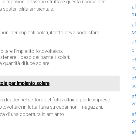
i dimensioni possono sfruttare questa risorsa per
a
a sostenibilità ambientale.
m
a
o
noni per impianti solari, il tetto deve soddisfare i
a
p
pitare l’impianto fotovoltaico;
ostenere il peso dei pannelli solari;
a
 quantità di luce solare.
r
a
icole per impianto solare
su
af
 i leader nel settore del fotovoltaico per le imprese:
z
tovoltaici in tutta Italia su capannoni, magazzini,
af
nza di una copertura in amianto.
zo
af