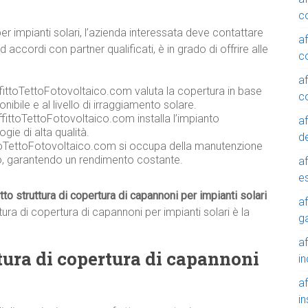
c
per impianti solari, l’azienda interessata deve contattare
a
ccordi con partner qualificati, è in grado di offrire alle
c
a
ffittoTettoFotovoltaico.com valuta la copertura in base
c
onibile e al livello di irraggiamento solare.
fittoTettoFotovoltaico.com installa l’impianto
a
gie di alta qualità.
de
toTettoFotovoltaico.com si occupa della manutenzione
co, garantendo un rendimento costante.
a
e
itto struttura di copertura di capannoni per impianti solari
a
tura di copertura di capannoni per impianti solari è la
g
a
uttura di copertura di capannoni
in
a
in