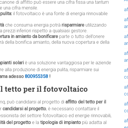
 canone di affitto può essere una cifra fissa una tantum
e una cifra mensile.
af
pulita:
il fotovoltaico è una fonte di energia rinnovabile
af
ità
che consuma energia potrà
risparmiare
utilizzando
a
a prezzi inferiori rispetto a qualsiasi gestore.
af
rtura in amianto da bonificare
parte o tutto dell’onere
rà della bonifica amianto, della nuova copertura e della
a
af
a
pianti solari
è una soluzione vantaggiosa per le aziende
ire alla produzione di energia pulita, risparmiare sui
af
iama adesso
800955358
!
c
 tetto per il fotovoltaico
af
c
mq, può candidarsi al progetto di
affitto del tetto per il
af
er
candidarsi al progetto
, è necessario contattare il
c
ssionista del settore fotovoltaico ed energie rinnovabili,
af
ilità del progetto
e la
tipologia di impianto
più adatta al
e