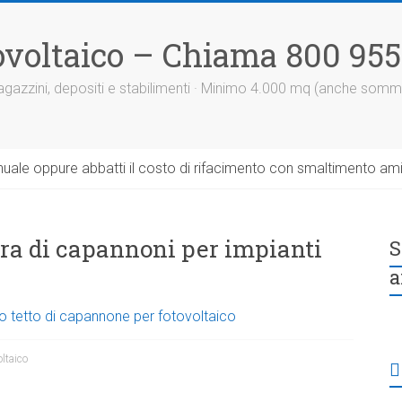
otovoltaico – Chiama 800 95
 magazzini, depositi e stabilimenti · Minimo 4.000 mq (anche somm
uale oppure abbatti il costo di rifacimento con smaltimento am
tura di capannoni per impianti
S
a
o tetto di capannone per fotovoltaico
oltaico