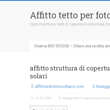
Vai
al
Affitto tetto per f
contenuto
Opportunità per tetti di capannoni industriali,
Chiama 800 955358 – Ottieni una rendita ann
affitto struttura di coper
solari
affittotettofotovoltaico.com
Noleggi
15/02/2024
Noleggio tetto di capannone per fotov