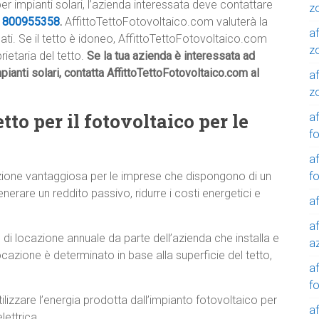
per impianti solari, l’azienda interessata deve contattare
z
e
800955358
.
AffittoTettoFotovoltaico.com valuterà la
af
icati. Se il tetto è idoneo, AffittoTettoFotovoltaico.com
z
rietaria del tetto.
Se la tua azienda è interessata ad
mpianti solari, contatta AffittoTettoFotovoltaico.com al
af
z
tto per il fotovoltaico per le
af
f
af
f
oluzione vantaggiosa per le imprese che dispongono di un
enerare un reddito passivo, ridurre i costi energetici e
af
af
di locazione annuale da parte dell’azienda che installa e
a
ocazione è determinato in base alla superficie del tetto,
a
f
lizzare l’energia prodotta dall’impianto fotovoltaico per
a
lettrica.