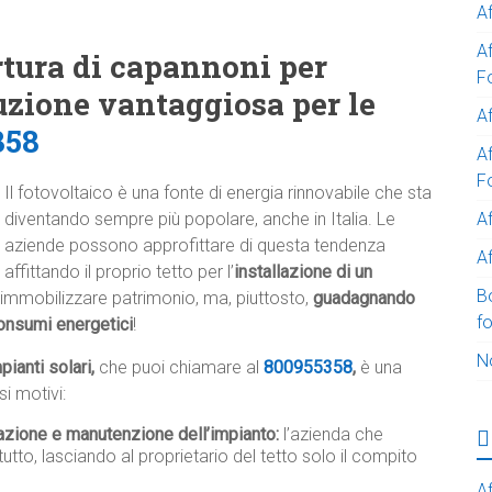
A
A
ertura di capannoni per
F
luzione vantaggiosa per le
Af
358
Af
F
Il fotovoltaico è una fonte di energia rinnovabile che sta
A
diventando sempre più popolare, anche in Italia. Le
aziende possono approfittare di questa tendenza
Af
affittando il proprio tetto per l’
installazione di un
B
immobilizzare patrimonio, ma, piuttosto,
guadagnando
f
onsumi energetici
!
N
pianti solari,
che puoi chiamare al
800955358
,
è una
i motivi:
lazione e manutenzione dell’impianto:
l’azienda che
tutto, lasciando al proprietario del tetto solo il compito
Af