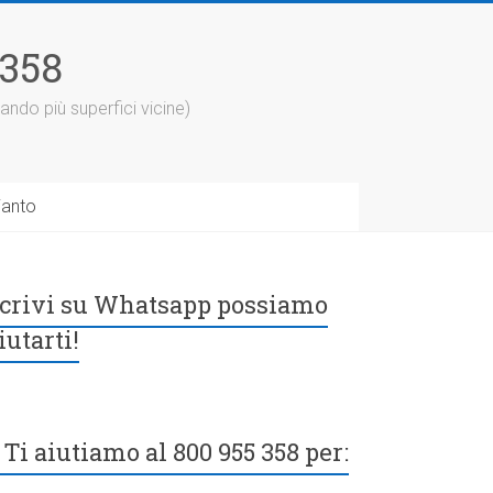
5358
ando più superfici vicine)
ianto
crivi su Whatsapp possiamo
iutarti!
Ti aiutiamo al 800 955 358 per: