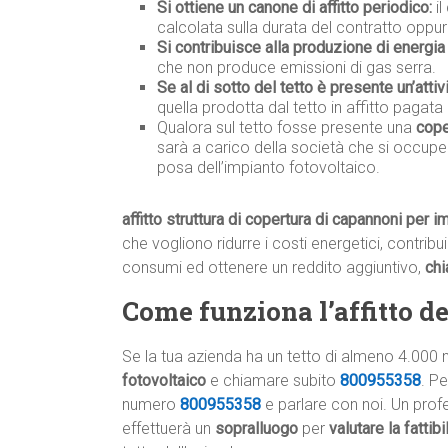
Si ottiene un canone di affitto periodico:
il
calcolata sulla durata del contratto oppur
Si contribuisce alla produzione di energia 
che non produce emissioni di gas serra.
Se al di sotto del tetto è presente un’attiv
quella prodotta dal tetto in affitto pagata 
Qualora sul tetto fosse presente una
cope
sarà a carico della società che si occupe
posa dell’impianto fotovoltaico.
affitto struttura di copertura di capannoni per im
che vogliono ridurre i costi energetici, contribu
consumi ed ottenere un reddito aggiuntivo,
ch
Come funziona l’affitto del
Se la tua azienda ha un tetto di almeno 4.000 
fotovoltaico
e chiamare subito
800955358
. P
numero
800955358
e parlare con noi. Un profe
effettuerà un
sopralluogo
per
valutare la fattib