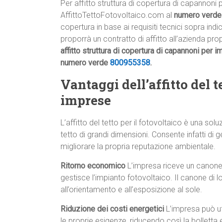
Per affitto struttura di copertura di capannoni 
AffittoTettoFotovoltaico.com al
numero verd
copertura in base ai requisiti tecnici sopra ind
proporrà un contratto di affitto all’azienda prop
affitto struttura di copertura di capannoni per i
numero verde
800955358
.
Vantaggi dell’affitto del te
imprese
L’affitto del tetto per il fotovoltaico è una s
tetto di grandi dimensioni. Consente infatti di g
migliorare la propria reputazione ambientale.
Ritorno economico
L’impresa riceve un canone 
gestisce l’impianto fotovoltaico. Il canone di l
all’orientamento e all’esposizione al sole.
Riduzione dei costi energetici
L’impresa può uti
le proprie esigenze, riducendo così la bolletta e