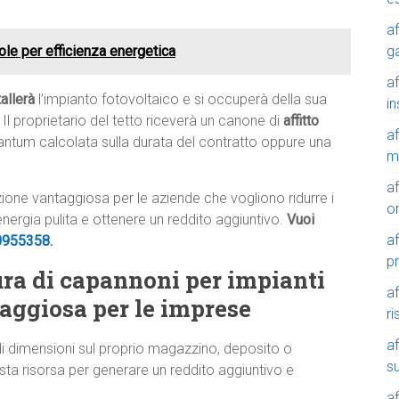
af
g
cole per efficienza energetica
af
tallerà
l’impianto fotovoltaico e si occuperà della sua
in
 Il proprietario del tetto riceverà un canone di
affitto
af
tantum calcolata sulla durata del contratto oppure una
m
af
luzione vantaggiosa per le aziende che vogliono ridurre i
o
 energia pulita e ottenere un reddito aggiuntivo.
Vuoi
af
0955358
.
p
tura di capannoni per impianti
af
taggiosa per le imprese
r
af
di dimensioni sul proprio magazzino, deposito o
su
sta risorsa per generare un reddito aggiuntivo e
af