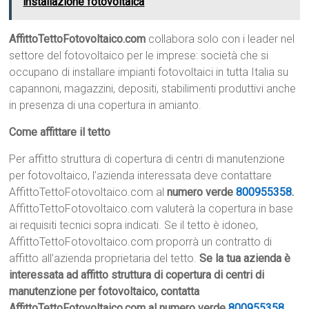
installazione fotovoltaica
AffittoTettoFotovoltaico.com
collabora solo con i leader nel
settore del fotovoltaico per le imprese: società che si
occupano di installare impianti fotovoltaici in tutta Italia su
capannoni, magazzini, depositi, stabilimenti produttivi anche
in presenza di una copertura in amianto.
Come affittare il tetto
Per affitto struttura di copertura di centri di manutenzione
per fotovoltaico, l’azienda interessata deve contattare
AffittoTettoFotovoltaico.com al
numero verde
800955358
.
AffittoTettoFotovoltaico.com valuterà la copertura in base
ai requisiti tecnici sopra indicati. Se il tetto è idoneo,
AffittoTettoFotovoltaico.com proporrà un contratto di
affitto all’azienda proprietaria del tetto.
Se la tua azienda è
interessata ad affitto struttura di copertura di centri di
manutenzione per fotovoltaico, contatta
AffittoTettoFotovoltaico.com al numero verde
800955358
.