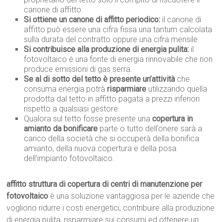
canone di affitto.
Si ottiene un canone di affitto periodico:
il canone di
affitto può essere una cifra fissa una tantum calcolata
sulla durata del contratto oppure una cifra mensile.
Si contribuisce alla produzione di energia pulita:
il
fotovoltaico è una fonte di energia rinnovabile che non
produce emissioni di gas serra.
Se al di sotto del tetto è presente un’attività
che
consuma energia potrà
risparmiare
utilizzando quella
prodotta dal tetto in affitto pagata a prezzi inferiori
rispetto a qualsiasi gestore.
Qualora sul tetto fosse presente una
copertura in
amianto da bonificare
parte o tutto dell’onere sarà a
carico della società che si occuperà della bonifica
amianto, della nuova copertura e della posa
dell’impianto fotovoltaico.
affitto struttura di copertura di centri di manutenzione per
fotovoltaico
è una soluzione vantaggiosa per le aziende che
vogliono ridurre i costi energetici, contribuire alla produzione
di energia pulita, risparmiare sui consumi ed ottenere un