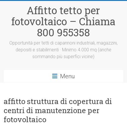
Vai
Affitto tetto per
al
contenuto
fotovoltaico – Chiama
800 955358
Opportunità per tetti di capannoni industriali, magazzini,
depositi e stabilimenti · Minimo 4.000 mq (anche
sommando più superfici vicine)
Menu
affitto struttura di copertura di
centri di manutenzione per
fotovoltaico