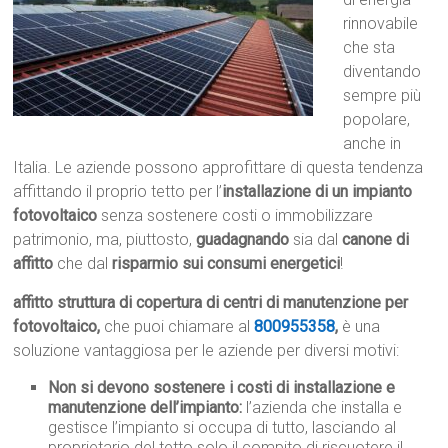
rinnovabile
che sta
diventando
sempre più
popolare,
anche in
Italia. Le aziende possono approfittare di questa tendenza
affittando il proprio tetto per l’
installazione di un impianto
fotovoltaico
senza sostenere costi o immobilizzare
patrimonio, ma, piuttosto,
guadagnando
sia dal
canone di
affitto
che dal
risparmio sui consumi energetici
!
affitto struttura di copertura di centri di manutenzione per
fotovoltaico,
che puoi chiamare al
800955358
,
è una
soluzione vantaggiosa per le aziende per diversi motivi:
Non si devono sostenere i costi di installazione e
manutenzione dell’impianto:
l’azienda che installa e
gestisce l’impianto si occupa di tutto, lasciando al
proprietario del tetto solo il compito di riscuotere il