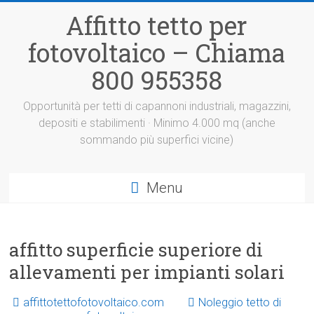
Vai
Affitto tetto per
al
contenuto
fotovoltaico – Chiama
800 955358
Opportunità per tetti di capannoni industriali, magazzini,
depositi e stabilimenti · Minimo 4.000 mq (anche
sommando più superfici vicine)
Menu
affitto superficie superiore di
allevamenti per impianti solari
affittotettofotovoltaico.com
Noleggio tetto di