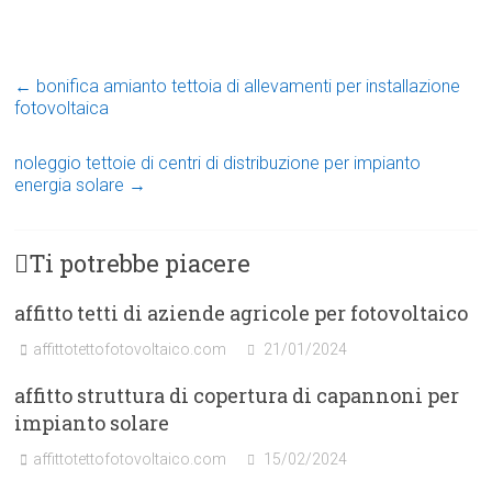
in
corso…
←
bonifica amianto tettoia di allevamenti per installazione
fotovoltaica
noleggio tettoie di centri di distribuzione per impianto
energia solare
→
Ti potrebbe piacere
affitto tetti di aziende agricole per fotovoltaico
affittotettofotovoltaico.com
21/01/2024
affitto struttura di copertura di capannoni per
impianto solare
affittotettofotovoltaico.com
15/02/2024