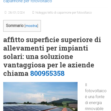
capannone per fotovoltaico
28/01/2024
Noleggio tetto di capannone per fotovoltaico
Sommario
[
mostra
]
affitto superficie superiore di
allevamenti per impianti
solari: una soluzione
vantaggiosa per le aziende
chiama
800955358
Il
fotovoltaico
è una fonte
di energia
rinnovabile